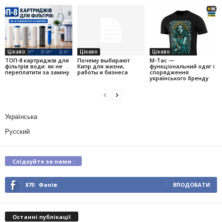
Цікаво
Цікаво
Цікаво
ТОП-8 картриджів для
Почему выбирают
M-Tac —
фільтрів води: як не
Кипр для жизни,
функціональний одяг і
переплатити за заміну
работы и бизнеса
спорядження
українського бренду
Українська
Русский
Слідкуйте за нами :
870
Фанів
ВПОДОБАТИ
Останні публікації