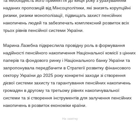
та необхідність його прийняття до кінця року з урахуванням
наданих пропозицій від Мінсоцполітики, які знизять корупційні
ризики, ризики монополізації, підвищать захист пенсійних
накопичень людей та забезпечать комплексний розвиток всіх
трьох рівнів пенсійної системи України.
Марина Лазебна підкреслила провідну роль в формування
надійності пенсійного накопичення Національної комісії з цінних
паперів та фондового ринку і Національного банку України та
запропонувала передбачити в Стратегії розвитку фінансового
сектору України до 2025 року конкретні заходи зі створення
дієвої системи захисту та гарантування пенсійних накопичень
громадян в другому та третьому рівнях накопичувальної
системи та зі створення інструментів для залучення пенсійних
накопичень в розвиток економіки країни.
На замітку