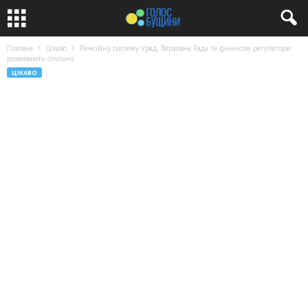
Головна
Цікаво
Пенсійну систему Уряд, Верховна Рада та фінансові регулятори
розвивають спільно
ЦІКАВО