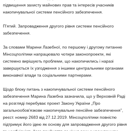
підвищення захисту майнових прав та інтересів учасників
накопичувальної системи пенсійного забезпечення.
П’ятий. Запровадження другого рівня системи пенсійного
забезпечення.
За словами Марини Лазебної, по першому і другому питанню
Мінсоцполітики напрацювало чотири законопроекти, які
системно вирішують проблеми, що накопичились і наразі
завершується їх узгодження з іншими центральними органами
виконавчої влади та соціальними партнерами.
Щодо блоку питань з накопичувальної системи пенсійного
забезпечення Марина Лазебна зазначила, що у Верховній Раді
на розгляді перебуває проект Закону України „Про
загальнообов’язкове накопичувальне пенсійне забезпечення”,
реєст. номер 2683 від 27.12.2019. Мінсоцполітики повністю
підтримує його ідею як основу для запровадження другого рівня