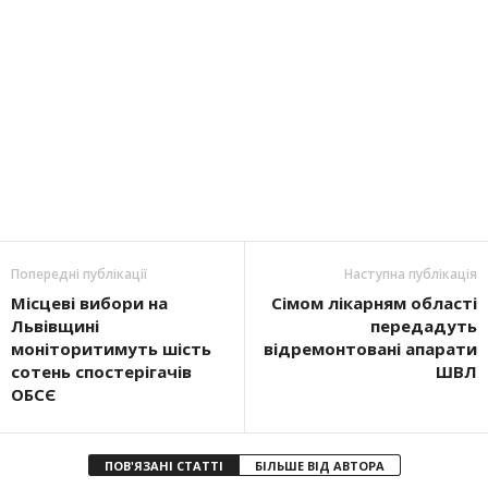
Попередні публікації
Наступна публікація
Місцеві вибори на
Сімом лікарням області
Львівщині
передадуть
моніторитимуть шість
відремонтовані апарати
сотень спостерігачів
ШВЛ
ОБСЄ
ПОВ'ЯЗАНІ СТАТТІ
БІЛЬШЕ ВІД АВТОРА