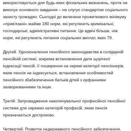
використовується для будь-яких фіскальних визначень, проте не
виконує основного завдання – не слугує стандартом соціального
захисту громадян. Сьогодні до величини прожиткового мінімуму
«прив’язані» майже 180 норм, які регулюють кримінальні,
господарські, адміністративні питання. Це вдвічі більше, ніж
норм, які регулюють питання соціальних виплат, яких 79.
Другий. Удосконалення пенсійного законодавства в солідарній
пенсійній системі, зокрема встановлення дати щорічної
індексації пенсій, її поширення на окремі категорії пенсіонерів,
яким пенсія не індексується, встановлення особливостей
пенсійного з0абезпечення батьків дітей з орфанними
захворюваннями та інше.
Третій. Запровадження накопичувальної професійної пенсійної
системи для окремих категорій професій, яким пенсія
призначається достроково.
Четвертий. Розвиток недержавного пенсійного забезпечення,