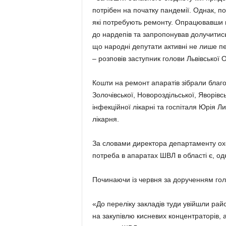
потрібен на початку пандемії. Однак,
які потребують ремонту. Опрацювавши пр
до нардепів та запропонував долучитись
що народні депутати активні не лише пе
– розповів заступник голови Львівської 
Кошти на ремонт апаратів зібрали благ
Золочівської, Новороздільської, Яворівс
інфекційної лікарні та госпіталя Юрія 
лікарня.
За словами директора департаменту ох
потреба в апаратах ШВЛ в області є, одн
Починаючи із червня за дорученням гол
«До переліку закладів туди увійшли райо
на закупівлю кисневих концентраторів, а