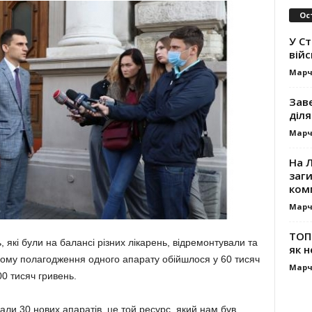
Ос
У С
вій
Марч
Зав
діля
Марч
На Л
заг
ком
Марч
ТОП-
, які були на балансі різних лікарень, відремонтували та
як н
ьому полагодження одного апарату обійшлося у 60 тисяч
Марч
00 тисяч гривень.
ли 30 нових апаратів, це той ресурс, який нам був