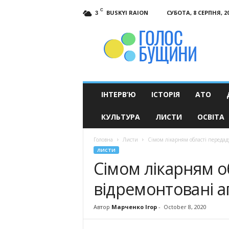
C
BUSKYI RAION
СУБОТА, 8 СЕРПНЯ, 2
3
Голос
Бущини
ІНТЕРВ’Ю
ІСТОРІЯ
АТО
КУЛЬТУРА
ЛИСТИ
ОСВІТА
Головна
Листи
Сімом лікарням області переда
ЛИСТИ
Сімом лікарням о
відремонтовані 
Автор
Марченко Ігор
-
October 8, 2020