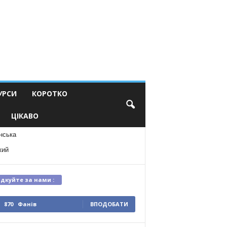
УРСИ
КОРОТКО
ЦІКАВО
нська
кий
ідкуйте за нами :
870
Фанів
ВПОДОБАТИ