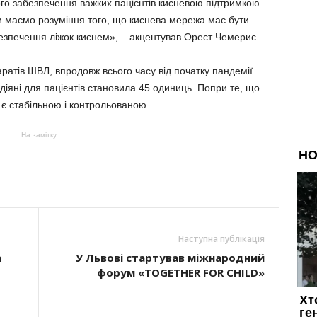
го забезпечення важких пацієнтів кисневою підтримкою
 маємо розуміння того, що киснева мережа має бути.
безпечення ліжок киснем», – акцентував Орест Чемерис.
аратів ШВЛ, впродовж всього часу від початку пандемії
задіяні для пацієнтів становила 45 одиниць. Попри те, що
ія є стабільною і контрольованою.
На замітку
Наступна публікація
а
У Львові стартував міжнародний
форум «TOGETHER FOR CHILD»