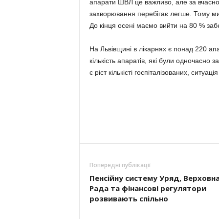
апарати ШВЛ це важливо, але за вчасно
захворювання перебігає легше. Тому ми
До кінця осені маємо вийти на 80 % за
На Львівщині в лікарнях є понад 220 ап
кількість апаратів, які були одночасно 
є ріст кількісті госпіталізованих, ситуац
Попередні публікації
Пенсійну систему Уряд, Верховн
Рада та фінансові регулятори
розвивають спільно