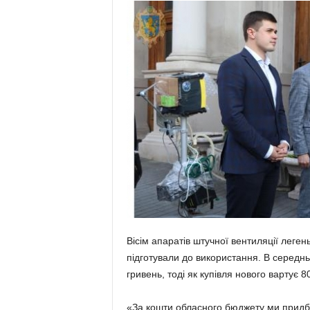
Вісім апаратів штучної вентиляції легень
підготували до використання. В середн
гривень, тоді як купівля нового вартує 8
«За кошти обласного бюджету ми придба