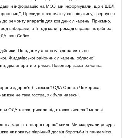
 подаючи інформацію на МОЗ, ми інформували, що є ШВЛ,
опозиції, Президент започаткував ініціативу, звернувся
 до ремонту апаратів для ковідних лікарень. Приємно,
ред виборами, а й тоді коли громаді справді потрібно»,
ОДА Іван Собко.
одійники. По одному апарату відправлять до
ької, Жидачівської районних лікарень, обласної
Липи, два апарати отримає Новояворівська районна
орони здоров’я Львівської ОДА Ореста Чемериса
ак вже не така гостра, як була навесні.
ови ОДА також тривала підготовка кисневої мережі.
нні лікарні та лікарні першої хвилі. Ми скерували ресурс
дже як показує піврічний досвід боротьби із пандемією,