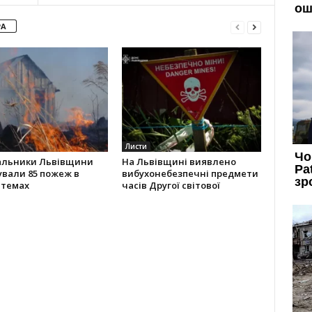
РА
Листи
альники Львівщини
На Львівщині виявлено
ували 85 пожеж в
вибухонебезпечні предмети
стемах
часів Другої світової