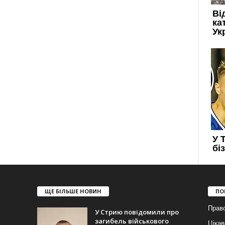
ЩЕ БІЛЬШЕ НОВИН
ПО
Прав
У Стрию повідомили про
загибель військового
Цікав