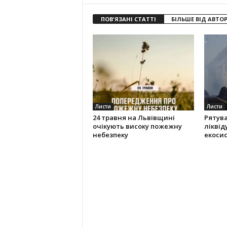
ПОВ'ЯЗАНІ СТАТТІ
БІЛЬШЕ ВІД АВТО
Листи
Листи
24 травня на Львівщині
Рятув
очікують високу пожежну
ліквід
небезпеку
екоси