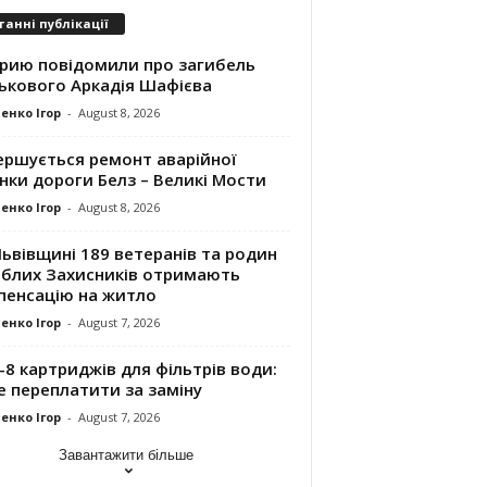
танні публікації
трию повідомили про загибель
ськового Аркадія Шафієва
енко Ігор
-
August 8, 2026
ершується ремонт аварійної
нки дороги Белз – Великі Мости
енко Ігор
-
August 8, 2026
ьвівщині 189 ветеранів та родин
иблих Захисників отримають
пенсацію на житло
енко Ігор
-
August 7, 2026
8 картриджів для фільтрів води:
е переплатити за заміну
енко Ігор
-
August 7, 2026
Завантажити більше