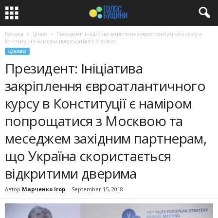
Головна
Цікаво
Президент: Ініціатива закріплення євроатлантичного курсу в
Конституції є наміром попрощатися з Москвою...
ЦІКАВО
Президент: Ініціатива
закріплення євроатлантичного
курсу в Конституції є наміром
попрощатися з Москвою та
меседжем західним партнерам,
що Україна скористається
відкритими дверима
Автор
Марченко Ігор
-
September 15, 2018