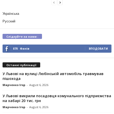
Українська
Русский
Слідкуйте за нами :
870
Фанів
ВПОДОБАТИ
Останні публікації
У Львові на вулиці Любінській автомобіль травмував
пішохода
Марченко Ігор
-
August 6, 2026
У Львові викрили посадовця комунального підприємства
на хабарі 20 тис. грн
Марченко Ігор
-
August 6, 2026