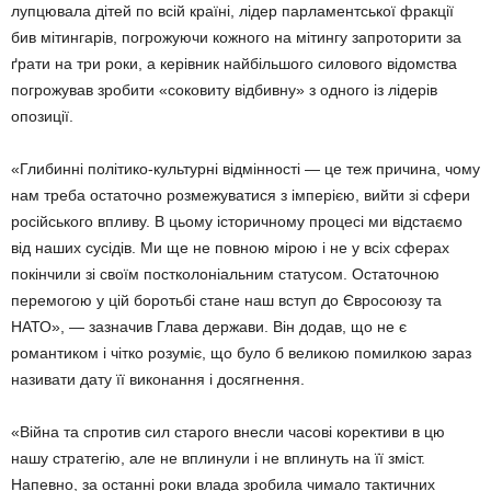
лупцювала дітей по всій країні, лідер парламентської фракції
бив мітингарів, погрожуючи кожного на мітингу запроторити за
ґрати на три роки, а керівник найбільшого силового відомства
погрожував зробити «соковиту відбивну» з одного із лідерів
опозиції.
«Глибинні політико-культурні відмінності — це теж причина, чому
нам треба остаточно розмежуватися з імперією, вийти зі сфери
російського впливу. В цьому історичному процесі ми відстаємо
від наших сусідів. Ми ще не повною мірою і не у всіх сферах
покінчили зі своїм постколоніальним статусом. Остаточною
перемогою у цій боротьбі стане наш вступ до Євросоюзу та
НАТО», — зазначив Глава держави. Він додав, що не є
романтиком і чітко розуміє, що було б великою помилкою зараз
називати дату її виконання і досягнення.
«Війна та спротив сил старого внесли часові корективи в цю
нашу стратегію, але не вплинули і не вплинуть на її зміст.
Напевно, за останні роки влада зробила чимало тактичних