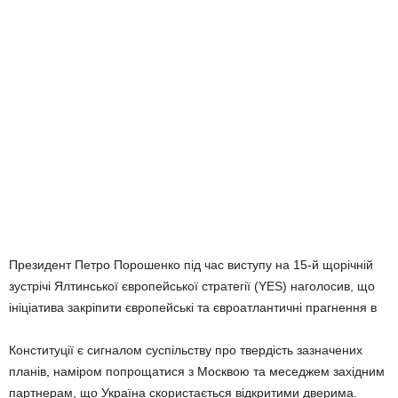
Президент Петро Порошенко під час виступу на 15-й щорічній
зустрічі Ялтинської європейської стратегії (YES) наголосив, що
ініціатива закріпити європейські та євроатлантичні прагнення в
Конституції є сигналом суспільству про твердість зазначених
планів, наміром попрощатися з Москвою та меседжем західним
партнерам, що Україна скористається відкритими дверима.