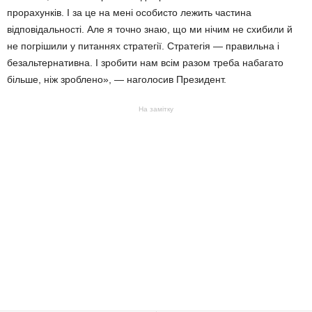
прорахунків. І за це на мені особисто лежить частина
відповідальності. Але я точно знаю, що ми нічим не схибили й
не погрішили у питаннях стратегії. Стратегія — правильна і
безальтернативна. І зробити нам всім разом треба набагато
більше, ніж зроблено», — наголосив Президент.
На замітку