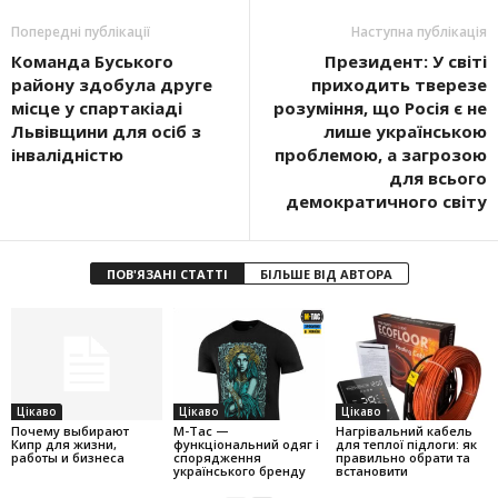
Попередні публікації
Наступна публікація
Команда Буського
Президент: У світі
району здобула друге
приходить тверезе
місце у спартакіаді
розуміння, що Росія є не
Львівщини для осіб з
лише українською
інвалідністю
проблемою, а загрозою
для всього
демократичного світу
ПОВ'ЯЗАНІ СТАТТІ
БІЛЬШЕ ВІД АВТОРА
Цікаво
Цікаво
Цікаво
Почему выбирают
M-Tac —
Нагрівальний кабель
Кипр для жизни,
функціональний одяг і
для теплої підлоги: як
работы и бизнеса
спорядження
правильно обрати та
українського бренду
встановити