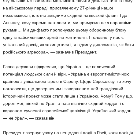
яку більшість з вас мала можливість бачити декілька тижнів тому
на військовому параді, присвяченому 27-річниці нашої
незалежності, істотно зміцнимо східний натівський фланг. І до
Альянсу, хочу окремо наголосити, ми прямуємо не з порожніми
руками… Ми де-факто пропонуємо цьому оборонному блоку
одну із найсильніших армій на континенті. І головне, у нас є
унікальний досвід як захищатися і, я відкину дипломатію, як бити
російського агресора», — зазначив Президент.
Глава держави підкреслив, що Україна – це величезний
потенціал людської сили й віри. «Україна є єврооптимістичною
країною з унікальною вірою в Європу. Щодо Євросоюзу, то хочу
наголосити, що довершеним і завершеним цей грандіозний
історичний проект може стати лише з Україною. Чому? Тому що,
дорогі мої, ніякий не Урал, а наш північно-східний кордон і є
кордоном сучасної європейської цивілізації. Український кордон
— не Урал», — сказав він.
Президент звернув увагу на нещодавні події в Росії, коли поліція