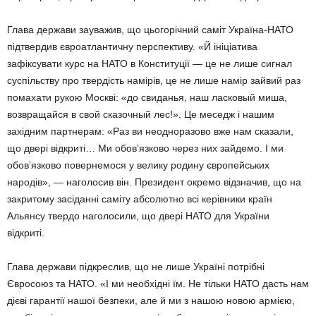
Глава держави зауважив, що цьогорічний саміт Україна-НАТО
підтвердив євроатлантичну перспективу. «Й ініціатива
зафіксувати курс на НАТО в Конституції — це не лише сигнал
суспільству про твердість намірів, це не лише намір зайвий раз
помахати рукою Москві: «до свиданья, наш ласковый миша,
возвращайся в свой сказочный лес!». Це меседж і нашим
західним партнерам: «Раз ви неодноразово вже нам сказали,
що двері відкриті… Ми обов’язково через них зайдемо. І ми
обов’язково повернемося у велику родину європейських
народів», — наголосив він. Президент окремо відзначив, що на
закритому засіданні саміту абсолютно всі керівники країн
Альянсу твердо наголосили, що двері НАТО для України
відкриті.
Глава держави підкреслив, що не лише Україні потрібні
Євросоюз та НАТО. «І ми необхідні їм. Не тільки НАТО дасть нам
дієві гарантії нашої безпеки, але й ми з нашою новою армією,