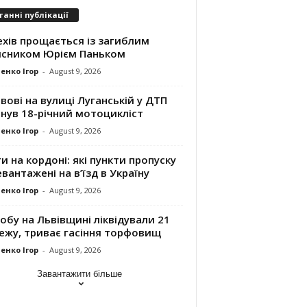
танні публікації
хів прощається із загиблим
исником Юрієм Паньком
енко Ігор
-
August 9, 2026
вові на вулиці Луганській у ДТП
нув 18-річний мотоцикліст
енко Ігор
-
August 9, 2026
и на кордоні: які пункти пропуску
вантажені на в’їзд в Україну
енко Ігор
-
August 9, 2026
обу на Львівщині ліквідували 21
ежу, триває гасіння торфовищ
енко Ігор
-
August 9, 2026
Завантажити більше