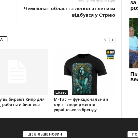
Наступна публікація
Чемпіонат області з легкої атлетики
відбувся у Стрию
РА
Цікаво
у выбирают Кипр для
M-Tac — функціональний
 работы и бизнеса
одяг і спорядження
українського бренду
ЩЕ БІЛЬШЕ НОВИН
ПО