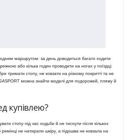
 одним маршрутом: за день доводиться багато ходити
режною або кілька годин проводити на ногах у поїздці.
е тримати стопу, не ковзати на різному покритті та не
EGASPORT можна знайти моделі для подорожей, пляжу й
ед купівлею?
вати стопу під час ходьби й не тиснути після кількох
 ремінці не натирали шкіру, а підошва не ковзала на