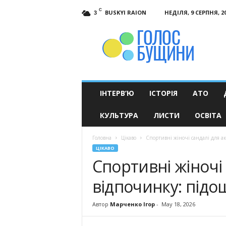
C
BUSKYI RAION
НЕДІЛЯ, 9 СЕРПНЯ, 2
3
Голос
Бущини
ІНТЕРВ’Ю
ІСТОРІЯ
АТО
КУЛЬТУРА
ЛИСТИ
ОСВІТА
Головна
Цікаво
Спортивні жіночі сандалі для а
ЦІКАВО
Спортивні жіночі
відпочинку: підо
Автор
Марченко Ігор
-
May 18, 2026