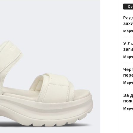
Ос
Раде
зах
Марч
У Ль
заги
Марч
Черг
пере
Марч
За д
пож
Марч