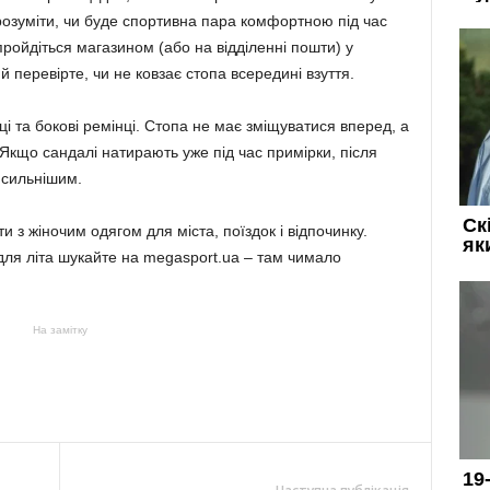
розуміти, чи буде спортивна пара комфортною під час
пройдіться магазином (або на відділенні пошти) у
й перевірте, чи не ковзає стопа всередині взуття.
ці та бокові ремінці. Стопа не має зміщуватися вперед, а
. Якщо сандалі натирають уже під час примірки, після
 сильнішим.
и з жіночим одягом для міста, поїздок і відпочинку.
 для літа шукайте на megasport.ua – там чимало
На замітку