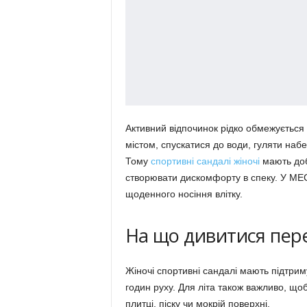
Активний відпочинок рідко обмежується
містом, спускатися до води, гуляти набе
Тому
спортивні сандалі жіночі
мають добр
створювати дискомфорту в спеку. У M
щоденного носіння влітку.
На що дивитися пер
Жіночі спортивні сандалі мають підтриму
годин руху. Для літа також важливо, щоб
плитці, піску чи мокрій поверхні.