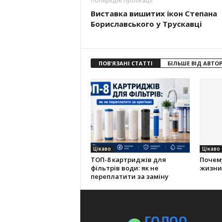
Попередні публікації
Виставка вишитих ікон Степана
Бориславського у Трускавці
ПОВ'ЯЗАНІ СТАТТІ
БІЛЬШЕ ВІД АВТО
Цікаво
Цікаво
ТОП-8 картриджів для
Почем
фільтрів води: як не
жизни,
переплатити за заміну