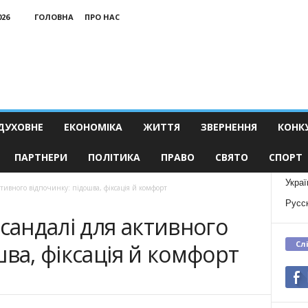
026
ГОЛОВНА
ПРО НАС
ДУХОВНЕ
ЕКОНОМІКА
ЖИТТЯ
ЗВЕРНЕННЯ
КОНК
ПАРТНЕРИ
ПОЛІТИКА
ПРАВО
СВЯТО
СПОРТ
Украї
ктивного відпочинку: підошва, фіксація й комфорт
Русс
 сандалі для активного
Сл
шва, фіксація й комфорт