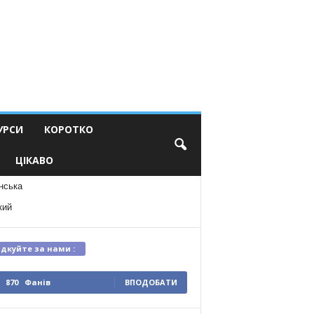
УРСИ
КОРОТКО
ЦІКАВО
нська
кий
ідкуйте за нами :
870
Фанів
ВПОДОБАТИ