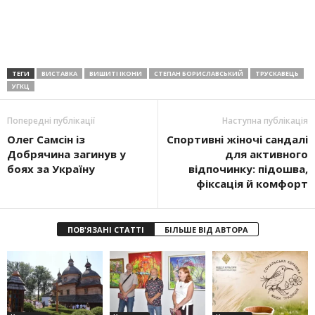
ТЕГИ
ВИСТАВКА
ВИШИТІ ІКОНИ
СТЕПАН БОРИСЛАВСЬКИЙ
ТРУСКАВЕЦЬ
УГКЦ
Попередні публікації
Наступна публікація
Олег Самсін із
Спортивні жіночі сандалі
Добрячина загинув у
для активного
боях за Україну
відпочинку: підошва,
фіксація й комфорт
ПОВ'ЯЗАНІ СТАТТІ
БІЛЬШЕ ВІД АВТОРА