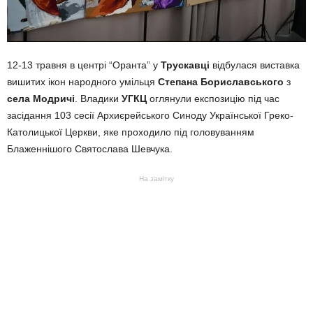
12-13 травня в центрі “Оранта” у
Трускавці
відбулася виставка
вишитих ікон народного умільця
Степана Бориславського
з
села Модричі
. Владики
УГКЦ
оглянули експозицію під час
засідання 103 сесії Архиєрейського Синоду Української Греко-
Католицької Церкви, яке проходило під головуванням
Блаженнішого Святослава Шевчука.
На замітку