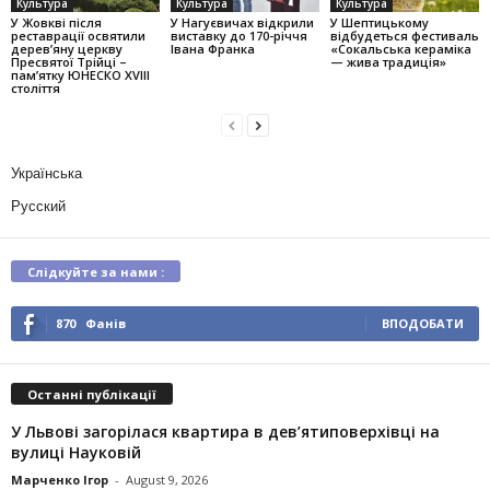
Культура
Культура
Культура
У Жовкві після
У Нагуєвичах відкрили
У Шептицькому
реставрації освятили
виставку до 170-річчя
відбудеться фестиваль
дерев’яну церкву
Івана Франка
«Сокальська кераміка
Пресвятої Трійці –
— жива традиція»
пам’ятку ЮНЕСКО XVIII
століття
Українська
Русский
Слідкуйте за нами :
870
Фанів
ВПОДОБАТИ
Останні публікації
У Львові загорілася квартира в дев’ятиповерхівці на
вулиці Науковій
Марченко Ігор
-
August 9, 2026