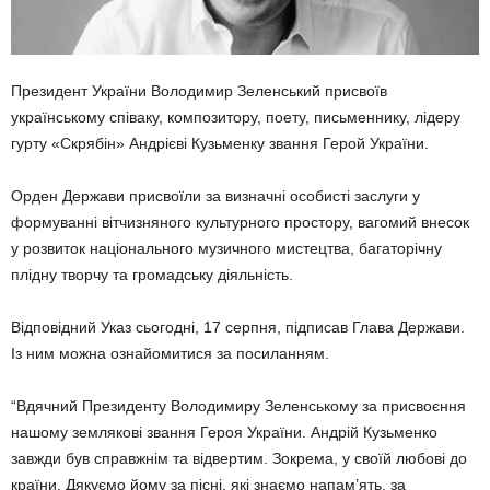
Президент України Володимир Зеленський присвоїв
українському співаку, композитору, поету, письменнику, лідеру
гурту «Скрябін» Андрієві Кузьменку звання Герой України.
Орден Держави присвоїли за визначні особисті заслуги у
формуванні вітчизняного культурного простору, вагомий внесок
у розвиток національного музичного мистецтва, багаторічну
плідну творчу та громадську діяльність.
Відповідний Указ сьогодні, 17 серпня, підписав Глава Держави.
Із ним можна ознайомитися за посиланням.
“Вдячний Президенту Володимиру Зеленському за присвоєння
нашому землякові звання Героя України. Андрій Кузьменко
завжди був справжнім та відвертим. Зокрема, у своїй любові до
країни. Дякуємо йому за пісні, які знаємо напам’ять, за