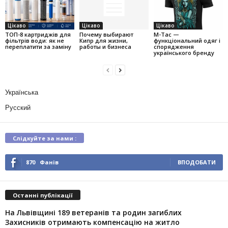
Цікаво
Цікаво
Цікаво
ТОП-8 картриджів для
Почему выбирают
M-Tac —
фільтрів води: як не
Кипр для жизни,
функціональний одяг і
переплатити за заміну
работы и бизнеса
спорядження
українського бренду
Українська
Русский
Слідкуйте за нами :
870
Фанів
ВПОДОБАТИ
Останні публікації
На Львівщині 189 ветеранів та родин загиблих
Захисників отримають компенсацію на житло