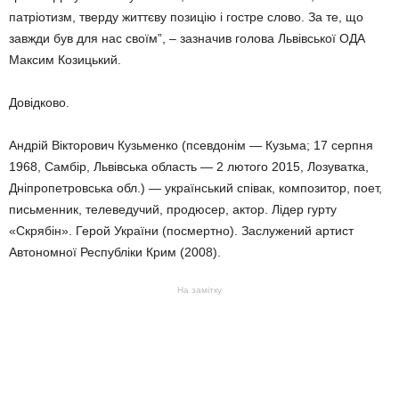
патріотизм, тверду життєву позицію і гостре слово. За те, що
завжди був для нас своїм”, – зазначив голова Львівської ОДА
Максим Козицький.
Довідково.
Андрій Вікторович Кузьменко (псевдонім — Кузьма; 17 серпня
1968, Самбір, Львівська область — 2 лютого 2015, Лозуватка,
Дніпропетровська обл.) — український співак, композитор, поет,
письменник, телеведучий, продюсер, актор. Лідер гурту
«Скрябін». Герой України (посмертно). Заслужений артист
Автономної Республіки Крим (2008).
На замітку