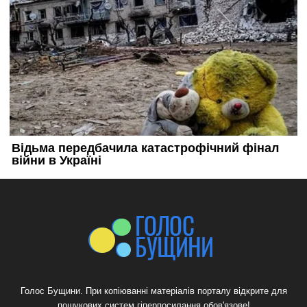
Голос Бущини. При копіюванні матеріалів порталу відкрите для
пошукових систем гіперпосилання обов'язове!