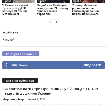
Право
Право
Право
У Львові на вулиці
За добу на Львівщині
У центрі Львова в
Луганській у ДТП
ліквідували 21 пожежу,
ресторані під час
загинув 18-річний
триває гасіння
конфлікту поранили
мотоцикліст
торфовищ
ножем перехожого
Українська
Русский
Слідкуйте за нами :
870
Фанів
ВПОДОБАТИ
Останні публікації
Вихователька зі Стрия Ірина Піцик увійшла до ТОП-25
педагогів дошкілля України
Марченко Ігор
-
August 9, 2026