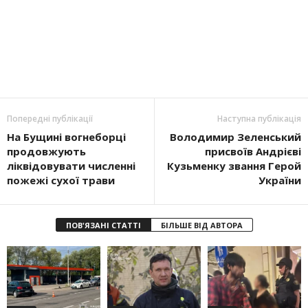
Попередні публікації
Наступна публікація
На Бущині вогнеборці
Володимир Зеленський
продовжують
присвоїв Андрієві
ліквідовувати численні
Кузьменку звання Герой
пожежі сухої трави
України
ПОВ'ЯЗАНІ СТАТТІ
БІЛЬШЕ ВІД АВТОРА