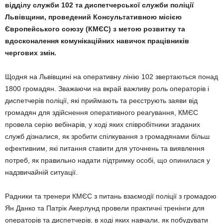
відділу служби 102 та диспетчерської служби поліції
Львівщини, проведений Консультативною місією
Європейського союзу (КМЄС) з метою розвитку та
вдосконалення комунікаційних навичок працівників
чергових змін.
Щодня на Львівщині на оперативну лінію 102 звертаються понад
1800 громадян. Зважаючи на вкрай важливу роль операторів і
диспетчерів поліції, які приймають та реєструють заяви від
громадян для здійснення оперативного реагування, КМЄС
провела серію вебінарів, у ході яких співробітники згаданих
служб дізналися, як зробити спілкування з громадянами більш
ефективним, які питання ставити для уточнень та виявлення
потреб, як правильно надати підтримку особі, що опинилася у
надзвичайній ситуації.
Радники та тренери КМЄС з питань взаємодії поліції з громадою
Ян Данко та Патрік Акерлунд провели практичні тренінги для
операторів та диспетчерів, в ході яких навчали, як побудувати