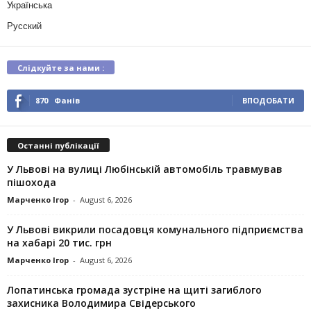
Українська
Русский
Слідкуйте за нами :
870
Фанів
ВПОДОБАТИ
Останні публікації
У Львові на вулиці Любінській автомобіль травмував
пішохода
Марченко Ігор
-
August 6, 2026
У Львові викрили посадовця комунального підприємства
на хабарі 20 тис. грн
Марченко Ігор
-
August 6, 2026
Лопатинська громада зустріне на щиті загиблого
захисника Володимира Свідерського