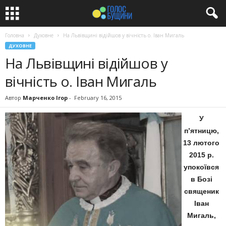
Головна
Духовне
На Львівщині відійшов у вічність о. Іван Мигаль
ДУХОВНЕ
На Львівщині відійшов у
вічність о. Іван Мигаль
Автор
Марченко Ігор
-
February 16, 2015
У
п’ятницю,
13 лютого
2015 р.
упокоївся
в Бозі
священик
Іван
Мигаль,