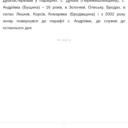
Душпастирював у парафіях: с. Дунаїв (Перемишлянщина), с.
Андріївка (Бущина) – 16 років, в Золочеві, Олеську, Бродах, в
селах Лешнів, Корсів, Комарівка (Бродівщина) і з 2002 року
знову повернувся до парафії с. Андріївка, де служив до
останнього дня
На замітку