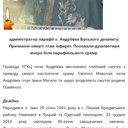
адміністратор парафії с. Андріївка Буського деканату.
Причиною смерті став інфаркт. Поховали душпастиря
вчора біля парафіяльного храму.
Громада УГКЦ села Андріївка висловлює глибокий смуток з
приводу смерті настоятеля храму Святого Миколая села
Андріївка отця Івана Мигаля та щиро розділяють смуток родини
Покійного.
Довідка
Народився о. Іван 28 січня 1941 року в с. Лешнів Бродівського
району. Навчався в Луцькій та Одеській семінаріях. 22 грудня
2014 року святкував 45-річчя священичих свячень.