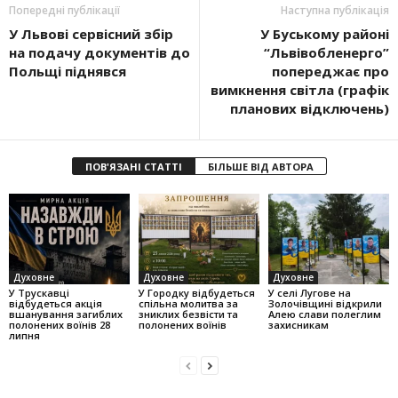
Попередні публікації
Наступна публікація
У Львові сервісний збір
У Буському районі
на подачу документів до
“Львівобленерго”
Польщі піднявся
попереджає про
вимкнення світла (графік
планових відключень)
ПОВ'ЯЗАНІ СТАТТІ
БІЛЬШЕ ВІД АВТОРА
Духовне
Духовне
Духовне
У Трускавці
У Городку відбудеться
У селі Лугове на
відбудеться акція
спільна молитва за
Золочівщині відкрили
вшанування загиблих
зниклих безвісти та
Алею слави полеглим
полонених воїнів 28
полонених воїнів
захисникам
липня