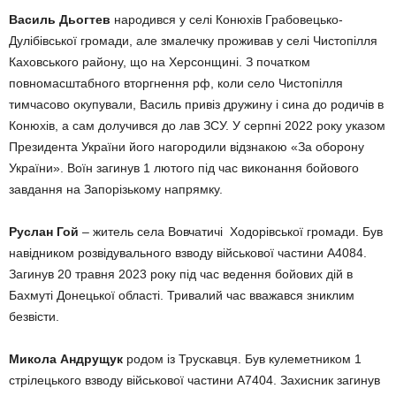
Василь Дьогтев
народився у селі Конюхів Грабовецько-
Дулібівської громади, але змалечку проживав у селі Чистопілля
Каховського району, що на Херсонщині. З початком
повномасштабного вторгнення рф, коли село Чистопілля
тимчасово окупували, Василь привіз дружину і сина до родичів в
Конюхів, а сам долучився до лав ЗСУ. У серпні 2022 року указом
Президента України його нагородили відзнакою «За оборону
України». Воїн загинув 1 лютого під час виконання бойового
завдання на Запорізькому напрямку.
Руслан Гой
– житель села Вовчатичі Ходорівської громади. Був
навідником розвідувального взводу військової частини А4084.
Загинув 20 травня 2023 року під час ведення бойових дій в
Бахмуті Донецької області. Тривалий час вважався зниклим
безвісти.
Микола Андрущук
родом із Трускавця. Був кулеметником 1
стрілецького взводу військової частини А7404. Захисник загинув