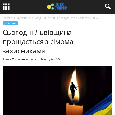
Головна
Духовне
Сьогодні Львівщина прощається з сімома захисниками
ДУХОВНЕ
Сьогодні Львівщина
прощається з сімома
захисниками
Автор
Марченко Ігор
-
February 6, 2024