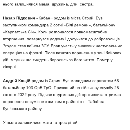
нього залишилися мама, дружина, діти, сестра.
Назар Підкович
«Кабан» родом із міста Стрий. Був
заступником командира 2 сотні «Білі демони», батальйону
«Карпатська Січ». Коли розпочалося повномасштабне
вторгнення, повернувся додому і долучився до добровольців.
Згодом став воїном ЗСУ. Брав участь у знакових наступальних
операціях на фронті. Після важкого поранення у зоні бойових
дій, медики ще тиждень боролись за його життя. Помер у
лікарні.
Андрій Кащій
родом із Стрия. Був молодшим сержантом 65
батальйону 103 ОрБ ТрО. Призваний на військову службу 25
лютого 2022 року. Під час штурмових дій противника отримав
поранення несумісне з життям в районі н.п. Табаївка
Куп’янського району.
У нього залишилися мати та троє дітей.