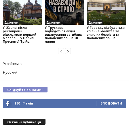
Духовне
Духовне
Духовне
У Жовкві після
У Трускавці
У Городку відбудеться
реставрації
відбудеться акція
спільна молитва за
відслужили перший
вшанування загиблих
зниклих безвісти та
молебень у Церкві
полонених воїнів 28
полонених воїнів
Пресвятої Трійці
липня
Українська
Русский
Слідкуйте за нами :
870
Фанів
ВПОДОБАТИ
Останні публікації