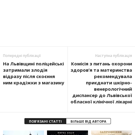
Попередні публікації
Наступна публікація
На Львівщині поліцейські
Комісія з питань охорони
затримали злодія
здоров’я та материнства
відразу після скоєння
рекомендувала
ним крадіжки з магазину
приєднати шкірно-
венерологічний
диспансер до Львівської
обласної клінічної лікарні
ПОВ'ЯЗАНІ СТАТТІ
БІЛЬШЕ ВІД АВТОРА