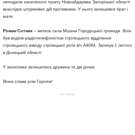
неподалік населеного пункту Новоайдарівка Запорізької області
внаслідок штурмових дій противника. У нього залишився брат і
мати.
Роман Сотник
– житель села Мшани Городоцької громади. Воїн
був водієм-радіотелефоністом стрілецького відділення
стрілецького взводу стрілецької роти в/ч А4084. Загинув 1 лютого
в Донецькій області
У захисника залишились дружина та дві дочки.
Вічна слава усім Героям!
На замітку