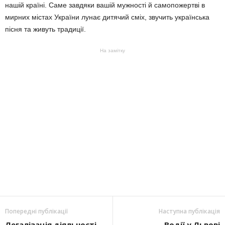
нашій країні. Саме завдяки вашій мужності й самопожертві в
мирних містах України лунає дитячий сміх, звучить українська
пісня та живуть традиції.
На замітку
Попередні публікації
Наступна публікація
Легалізація діяльності
Водії у Львові