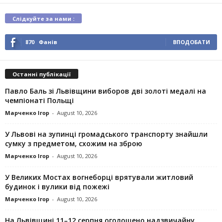
Слідкуйте за нами :
870
Фанів
ВПОДОБАТИ
Останні публікації
Павло Баль зі Львівщини виборов дві золоті медалі на
чемпіонаті Польщі
Марченко Ігор
-
August 10, 2026
У Львові на зупинці громадського транспорту знайшли
сумку з предметом, схожим на зброю
Марченко Ігор
-
August 10, 2026
У Великих Мостах вогнеборці врятували житловий
будинок і вулики від пожежі
Марченко Ігор
-
August 10, 2026
На Львівщині 11–12 серпня оголошено надзвичайну