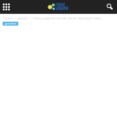
Головна
Духовне
У Буську відбулося святкове дійство «Великодня гаївка»
ДУХОВНЕ