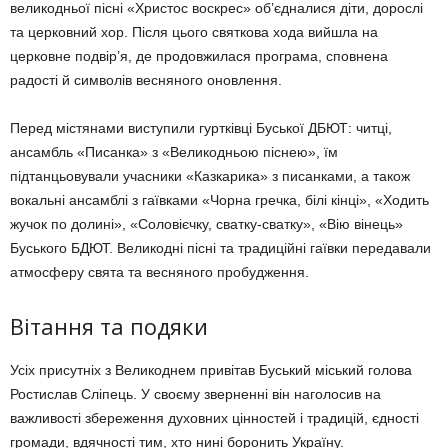
великодньої пісні «Христос воскрес» об’єдналися діти, дорослі
та церковний хор. Після цього святкова хода вийшла на
церковне подвір’я, де продовжилася програма, сповнена
радості й символів весняного оновлення.
Перед містянами виступили гуртківці Буської ДБЮТ: читці,
ансамбль «Писанка» з «Великодньою піснею», їм
підтанцьовували учасники «Казкарика» з писанками, а також
вокальні ансамблі з гаївками «Чорна гречка, білі кінці», «Ходить
жучок по долині», «Соловієчку, сватку-сватку», «Вію вінець»
Буського БДЮТ. Великодні пісні та традиційні гаївки передавали
атмосферу свята та весняного пробудження.
Вітання та подяки
Усіх присутніх з Великоднем привітав Буський міський голова
Ростислав Сліпець. У своєму зверненні він наголосив на
важливості збереження духовних цінностей і традицій, єдності
громади, вдячності тим, хто нині боронить Україну.