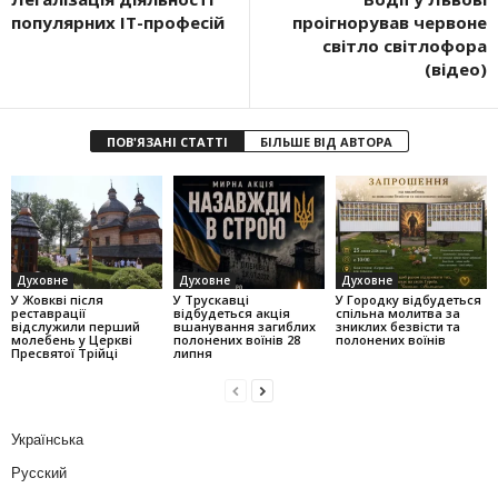
популярних ІТ-професій
проігнорував червоне
світло світлофора
(відео)
ПОВ'ЯЗАНІ СТАТТІ
БІЛЬШЕ ВІД АВТОРА
Духовне
Духовне
Духовне
У Жовкві після
У Трускавці
У Городку відбудеться
реставрації
відбудеться акція
спільна молитва за
відслужили перший
вшанування загиблих
зниклих безвісти та
молебень у Церкві
полонених воїнів 28
полонених воїнів
Пресвятої Трійці
липня
Українська
Русский