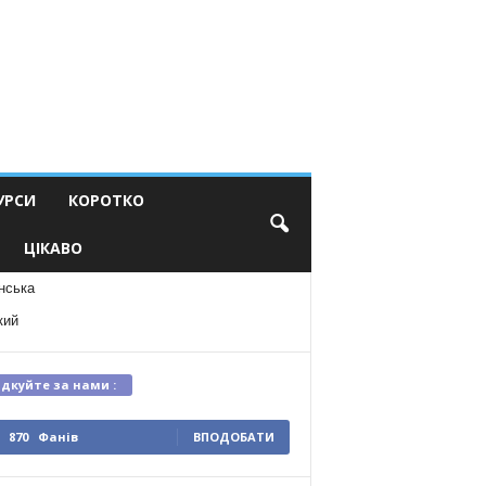
УРСИ
КОРОТКО
ЦІКАВО
нська
кий
ідкуйте за нами :
870
Фанів
ВПОДОБАТИ