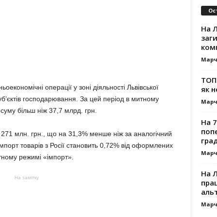
Ос
На Л
заг
ком
Марч
ТОП-
оекономічні операції у зоні діяльності Львівської
як н
уб’єктів господарювання. За цей період в митному
Марч
уму більш ніж 37,7 млрд. грн.
На 7
поп
ь 271 млн. грн., що на 31,3% менше ніж за аналогічний
гра
імпорт товарів з Росії становить 0,72% від оформлених
Марч
тному режимі «імпорт».
На 
На замітку
прац
альт
Марч