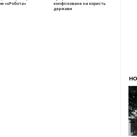
ом «єРобота»
конфісковане на користь
держави