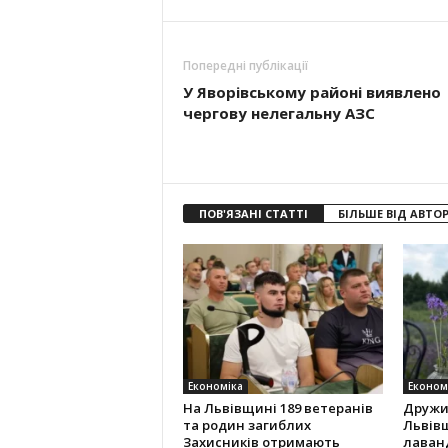
Попередні публікації
У Яворівському районі виявлено
чергову нелегальну АЗС
ПОВ'ЯЗАНІ СТАТТІ
БІЛЬШЕ ВІД АВТО
Економіка
Економ
На Львівщині 189 ветеранів
Дружи
та родин загиблих
Львів
Захисників отримають
лаванд