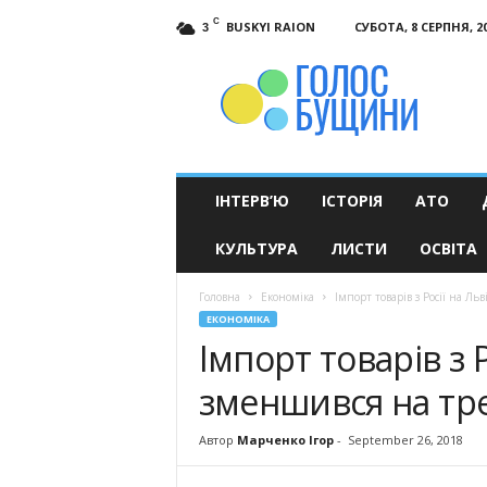
C
BUSKYI RAION
СУБОТА, 8 СЕРПНЯ, 2
3
Голос
Бущини
ІНТЕРВ’Ю
ІСТОРІЯ
АТО
КУЛЬТУРА
ЛИСТИ
ОСВІТА
Головна
Економіка
Імпорт товарів з Росії на Л
ЕКОНОМІКА
Імпорт товарів з 
зменшився на тр
Автор
Марченко Ігор
-
September 26, 2018