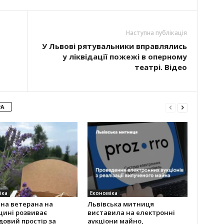
Наступна публікація
У Львові рятувальники вправлялись
у ліквідації пожежі в оперному
театрі. Відео
РА
іка
Економіка
на ветерана на
Львівська митниця
щині розвиває
виставила на електронні
овий простір за
аукціони майно,