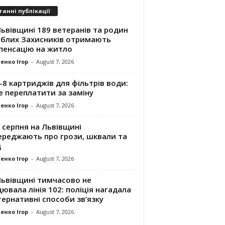
танні публікації
ьвівщині 189 ветеранів та родин
иблих Захисників отримають
пенсацію на житло
енко Ігор
-
August 7, 2026
8 картриджів для фільтрів води:
е переплатити за заміну
енко Ігор
-
August 7, 2026
 серпня на Львівщині
ереджають про грози, шквали та
д
енко Ігор
-
August 7, 2026
Львівщині тимчасово не
ювала лінія 102: поліція нагадала
ернативні способи зв’язку
енко Ігор
-
August 7, 2026