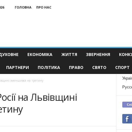
026
ГОЛОВНА
ПРО НАС
ДУХОВНЕ
ЕКОНОМІКА
ЖИТТЯ
ЗВЕРНЕННЯ
КОНК
ПАРТНЕРИ
ПОЛІТИКА
ПРАВО
СВЯТО
СПОРТ
Украї
ьвівщині зменшився на третину
Русс
Росії на Львівщині
Сл
етину