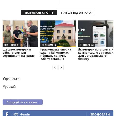
ПОВ'ЯЗАНІ СТАТТІ
БІЛЬШЕ ВІД АВТОРА
Економіка
Економіка
Економіка
Ще двоє ветеранів
Красненська опорна
Як ветеранам отримати
війни отримали
школа №1 отримає
компенсацію за товари
сертифікати на житло
гібридну сонячну
для ветеранського
електростанцію
бізнесу
Українська
Русский
Слідкуйте за нами :
870
Фанів
ВПОДОБАТИ