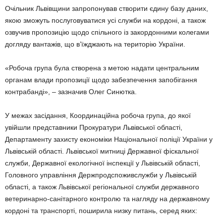
Очільник Львівщини запропонував створити єдину базу даних,
якою зможуть послуговуватися усі служби на кордоні, а також
озвучив пропозицію щодо спільного із закордонними колегами
догляду вантажів, що в’їжджають на територію України.
«Робоча група була створена з метою надати центральним
органам влади пропозиції щодо забезпечення запобігання
контрабанді», – зазначив Олег Синютка.
У межах засідання, Координаційна робоча група, до якої
увійшли представники Прокуратури Львівської області,
Департаменту захисту економіки Національної поліції України у
Львівській області. Львівської митниці Державної фіскальної
служби, Державної екологічної інспекції у Львівській області,
Головного управління Держпродспоживслужби у Львівській
області, а також Львівської регіональної служби державного
ветеринарно-санітарного контролю та нагляду на державному
кордоні та транспорті, поширила низку питань, серед яких: