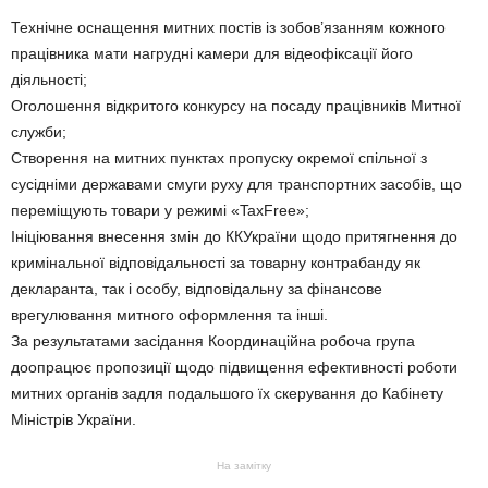
Технічне оснащення митних постів із зобов’язанням кожного
працівника мати нагрудні камери для відеофіксації його
діяльності;
Оголошення відкритого конкурсу на посаду працівників Митної
служби;
Створення на митних пунктах пропуску окремої спільної з
сусідніми державами смуги руху для транспортних засобів, що
переміщують товари у режимі «TaxFree»;
Ініціювання внесення змін до ККУкраїни щодо притягнення до
кримінальної відповідальності за товарну контрабанду як
декларанта, так і особу, відповідальну за фінансове
врегулювання митного оформлення та інші.
За результатами засідання Координаційна робоча група
доопрацює пропозиції щодо підвищення ефективності роботи
митних органів задля подальшого їх скерування до Кабінету
Міністрів України.
На замітку