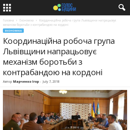
Головна
Економіка
Координаційна робоча група Львівщини напрацьовує
механізм боротьби з контрабандою на кордоні
ЕКОНОМІКА
Координаційна робоча група
Львівщини напрацьовує
механізм боротьби з
контрабандою на кордоні
Автор
Марченко Ігор
-
July 7, 2018