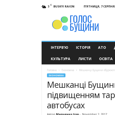
C
BUSKYI RAION
П’ЯТНИЦЯ, 7 СЕРПНЯ,
3
Голос
Бущини
ІНТЕРВ’Ю
ІСТОРІЯ
АТО
КУЛЬТУРА
ЛИСТИ
ОСВІТА
Головна
Економіка
Мешканці Бущини обурюютьс
ЕКОНОМІКА
Мешканці Бущин
підвищенням тари
автобусах
Автор
Марченко Ігор
-
November 2, 2017