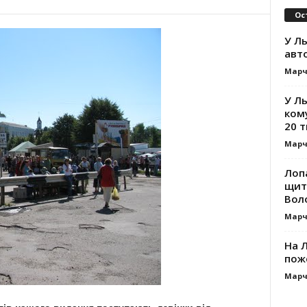
Ос
У Ль
авт
Марч
У Л
ком
20 т
Марч
Лоп
щит
Вол
Марч
На Л
пож
Марч