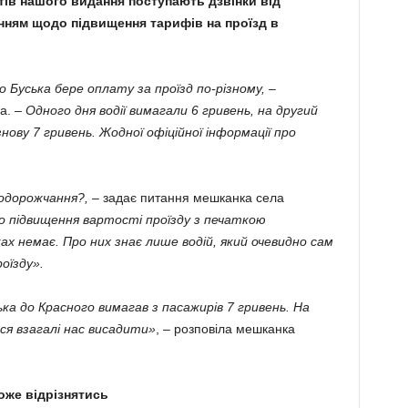
тів нашого видання поступають дзвінки від
нням щодо підвищення тарифів на проїзд в
до Буська бере оплату за проїзд по-різному,
–
а. –
Одного дня водії вимагали 6 гривень, на другий
знову 7 гривень. Жодної офіційної інформації про
подорожчання?, –
задає питання мешканка села
ро підвищення вартості проїзду з печаткою
х немає. Про них знає лише водій, який очевидно сам
оїзду».
ка до Красного вимагав з пасажирів 7 гривень. На
ся взагалі нас висадити»
, – розповіла мешканка
оже відрізнятись