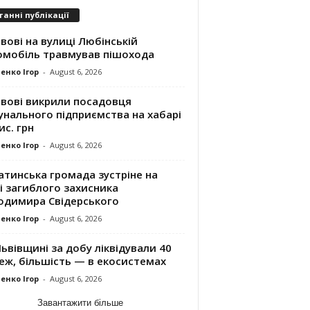
танні публікації
вові на вулиці Любінській
омобіль травмував пішохода
енко Ігор
-
August 6, 2026
ьвові викрили посадовця
унального підприємства на хабарі
ис. грн
енко Ігор
-
August 6, 2026
атинська громада зустріне на
і загиблого захисника
одимира Свідерського
енко Ігор
-
August 6, 2026
ьвівщині за добу ліквідували 40
еж, більшість — в екосистемах
енко Ігор
-
August 6, 2026
Завантажити більше