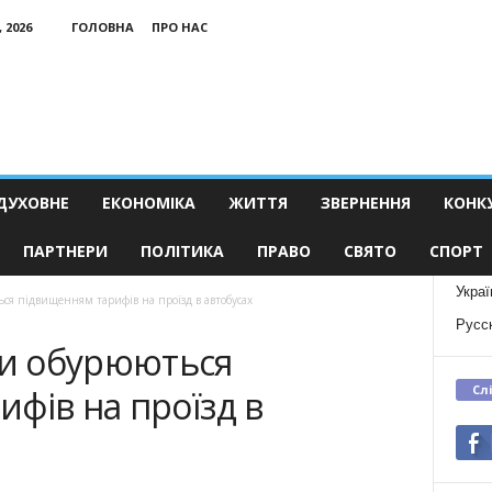
 2026
ГОЛОВНА
ПРО НАС
ДУХОВНЕ
ЕКОНОМІКА
ЖИТТЯ
ЗВЕРНЕННЯ
КОНК
ПАРТНЕРИ
ПОЛІТИКА
ПРАВО
СВЯТО
СПОРТ
Украї
я підвищенням тарифів на проїзд в автобусах
Русс
и обурюються
Сл
фів на проїзд в