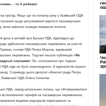
очемо, – то й робимо!
 на проїзд. Якщо ще на початку року у Львівській ОДА
слухання щодо регулювання вартості пасажирських
ку, вони зайняли позицію мовчання ягняток.
й день в актовій залі Буської РДА, відповідно до
щодо здійснення пасажирських перевезень за участю
 Гримак, голови РДА Петра Мороза, керівників/
ирських перевезень. Тоді ми писали публікацію
«Як
мадські слухання».
Бо, оголошення про тодішні
і РДА ніде не було оприлюднено. А журналістів нашого
захід. З приводу цього депутат обласної ради Петро
и Львівської ОДА Олега Синютки.
ької РДА, серед актуальних питань, що обговорювалися
а встановлення тарифів на пасажирські перевезення,
дотримання водіями маршрутів пересування та