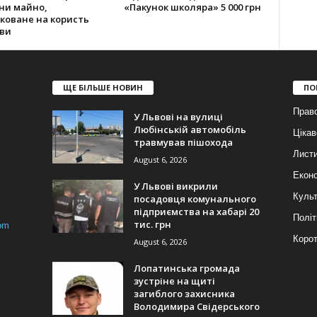
ни майно,
«Пакунок школяра» 5 000 грн
коване на користь
ви
ЩЕ БІЛЬШЕ НОВИН
ПО
Прав
У Львові на вулиці
Любінській автомобіль
Цікав
травмував пішохода
Лист
August 6, 2026
Еконо
У Львові викрили
Куль
посадовця комунального
підприємства на хабарі 20
Політ
тис. грн
om
Корот
August 6, 2026
Лопатинська громада
зустріне на щиті
загиблого захисника
Володимира Свідерського