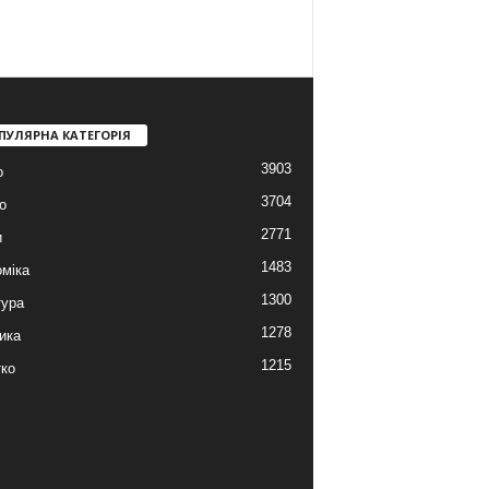
ПУЛЯРНА КАТЕГОРІЯ
3903
о
3704
о
2771
и
1483
міка
1300
тура
1278
ика
1215
ко