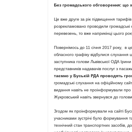
Без громадського обговорення: що х
Це вже друге за рік підвищення тарифів
розрекламовано проводили громадські 
перевезень, то вже наприкінці цього ро
Повернімось до 11 січня 2017 року, в це
обласного графіку відбулися слухання 
заступника голови Львівської ОДА Ірини
представників надавачів послуг з пасаж
таємно у Буській РДА проводять гро
громадські слухання на офіційному сайт
видання навіть не проінформували про 
Жукровський навіть звернувся до голов
Згодом як проінформували на сайті Бус
учасниками зустрічі було формування т
технічний стан транспортних засобів, 