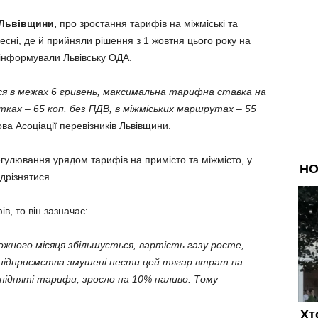
в Львівщини,
про зростання тарифів на міжміські та
сні, де й прийняли рішення з 1 жовтня цього року на
інформували Львівську ОДА.
ся в межах 6 гривень, максимальна тарифна ставка на
тках – 65 коп. без ПДВ, в міжміських маршрутах – 55
ова Асоціації перевізників Львівщини.
регулювання урядом тарифів на примісто та міжмісто, у
дрізнятися.
в, то він зазначає:
жного місяця збільшується, вартість газу росте,
і підприємства змушені нести цей тягар втрат на
 підняті тарифи, зросло на 10% паливо. Тому