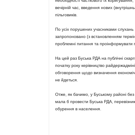
необхідності часткового їх коригування
вечірній час, введення нових (внутріш
пільговиків.
По усіх порушених учасниками слухань 
запропоновано (з встановленням терміні
проблемні питання та проінформувати г
На цей раз Буська РДА на публічні скар
початку року керівництво райдержадміні
обговорення щодо визначення економічн
не йдеться.
Отже, як бачимо, у Буському районі бе
мала б провести Буська РДА, перевізник
обурення в населення.