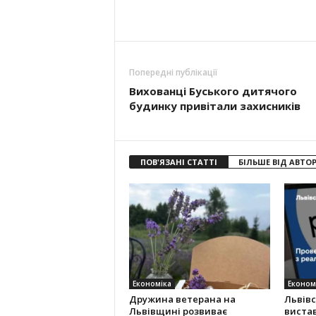
Попередні публікації
Вихованці Буського дитячого
будинку привітали захисників
ПОВ'ЯЗАНІ СТАТТІ
БІЛЬШЕ ВІД АВТО
Економіка
Економ
Дружина ветерана на
Львів
Львівщині розвиває
виста