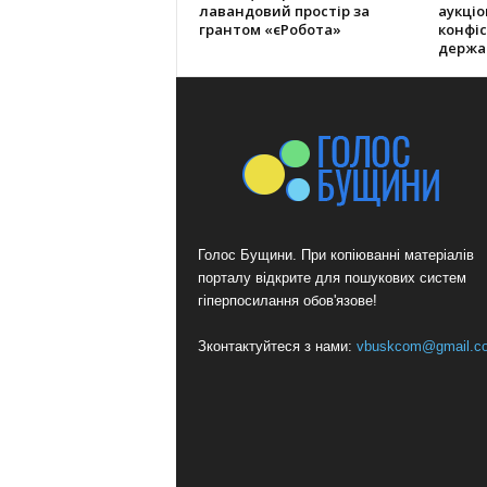
лавандовий простір за
аукціо
грантом «єРобота»
конфіс
держа
Голос Бущини. При копіюванні матеріалів
порталу відкрите для пошукових систем
гіперпосилання обов'язове!
Зконтактуйтеся з нами:
vbuskcom@gmail.c