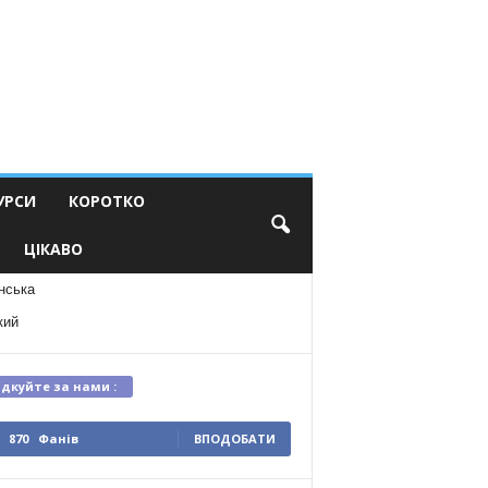
УРСИ
КОРОТКО
ЦІКАВО
нська
кий
ідкуйте за нами :
870
Фанів
ВПОДОБАТИ