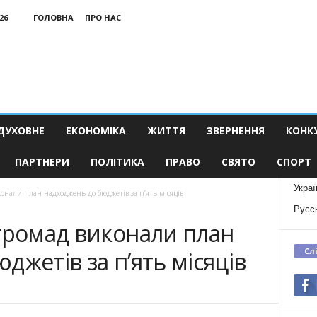
26
ГОЛОВНА
ПРО НАС
ДУХОВНЕ
ЕКОНОМІКА
ЖИТТЯ
ЗВЕРНЕННЯ
КОНК
ПАРТНЕРИ
ПОЛІТИКА
ПРАВО
СВЯТО
СПОРТ
Украї
онали план надходжень до бюджетів за п’ять місяців
Русс
громад виконали план
Сл
джетів за п’ять місяців