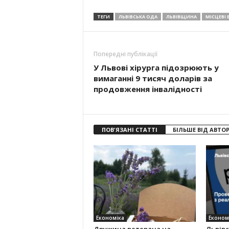
ТЕГИ
ЛЬВІВСЬКА ОДА
ЛЬВІВЩИНА
МІСЦЕВІ
Попередні публікації
У Львові хірурга підозрюють у
вимаганні 9 тисяч доларів за
продовження інвалідності
ПОВ'ЯЗАНІ СТАТТІ
БІЛЬШЕ ВІД АВТО
Економіка
Економ