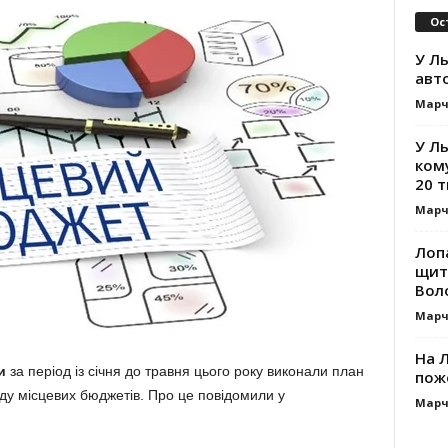
Ос
У Ль
авт
Марч
У Л
ком
20 т
Марч
Лоп
щит
Вол
Марч
На Л
и
за період із січня до травня цього року виконали план
пож
ду місцевих бюджетів. Про це повідомили у
Марч