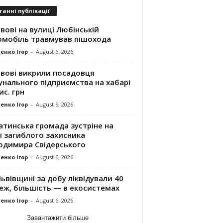
танні публікації
вові на вулиці Любінській
омобіль травмував пішохода
енко Ігор
-
August 6, 2026
ьвові викрили посадовця
унального підприємства на хабарі
ис. грн
енко Ігор
-
August 6, 2026
атинська громада зустріне на
і загиблого захисника
одимира Свідерського
енко Ігор
-
August 6, 2026
ьвівщині за добу ліквідували 40
еж, більшість — в екосистемах
енко Ігор
-
August 6, 2026
Завантажити більше