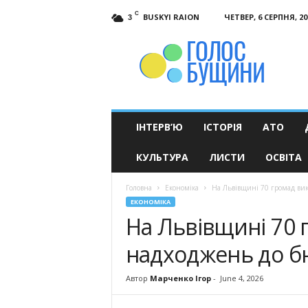
C
BUSKYI RAION
ЧЕТВЕР, 6 СЕРПНЯ, 20
3
Голос
Бущини
ІНТЕРВ’Ю
ІСТОРІЯ
АТО
КУЛЬТУРА
ЛИСТИ
ОСВІТА
Головна
Економіка
На Львівщині 70 громад вик
ЕКОНОМІКА
На Львівщині 70 
надходжень до бю
Автор
Марченко Ігор
-
June 4, 2026