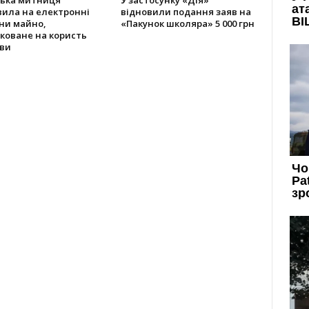
ська митниця
У застосунку «Дія»
вила на електронні
відновили подання заяв на
ни майно,
«Пакунок школяра» 5 000 грн
коване на користь
ви