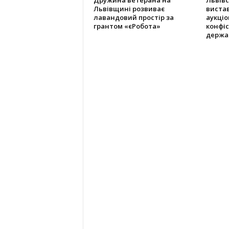
Дружина ветерана на
Львів
Львівщині розвиває
виста
лавандовий простір за
аукціо
грантом «єРобота»
конфіс
держа