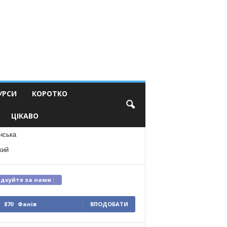
УРСИ
КОРОТКО
ЦІКАВО
нська
кий
ідкуйте за нами :
870
Фанів
ВПОДОБАТИ