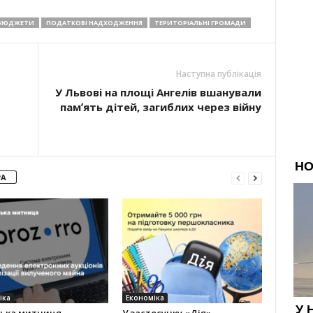
 БЮДЖЕТИ
ПОДАТКОВІ НАДХОДЖЕННЯ
ТЕРИТОРІАЛЬНІ ГРОМАДИ
Наступна публікація
У Львові на площі Ангелів вшанували
памʼять дітей, загиблих через війну
РА
іка
Економіка