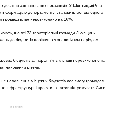
не досягли запланованих показників. У
Шептицькій
та
за інформацією департаменту, становить менше одного
й громаді
план недовиконано на 16%.
чають, що всі 73 територіальні громади Львівщини
жень до бюджетів порівняно з аналогічним періодом
цевих бюджетів за перші п’ять місяців перевиконано на
запланований рівень.
ьне наповнення місцевих бюджетів дає змогу громадам
ні та інфраструктурні проєкти, а також підтримувати Сили
На замітку