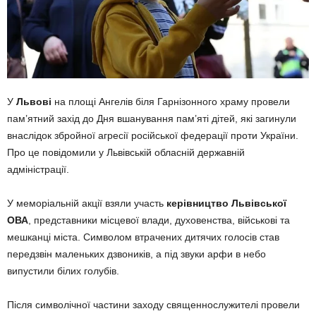
У
Львові
на площі Ангелів біля Гарнізонного храму провели
пам’ятний захід до Дня вшанування пам’яті дітей, які загинули
внаслідок збройної агресії російської федерації проти України.
Про це повідомили у Львівській обласній державній
адміністрації.
У меморіальній акції взяли участь
керівництво Львівської
ОВА
, представники місцевої влади, духовенства, військові та
мешканці міста. Символом втрачених дитячих голосів став
передзвін маленьких дзвоників, а під звуки арфи в небо
випустили білих голубів.
Після символічної частини заходу священнослужителі провели