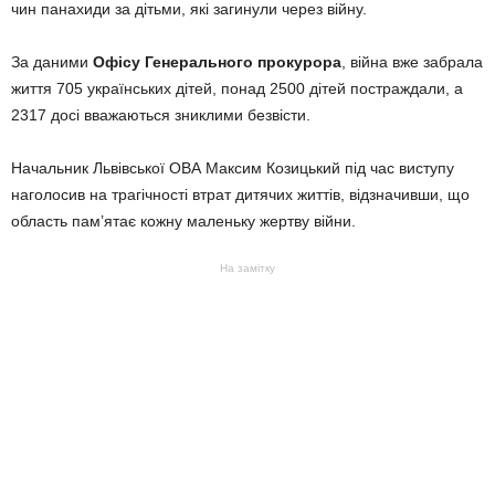
чин панахиди за дітьми, які загинули через війну.
За даними
Офісу Генерального прокурора
, війна вже забрала
життя 705 українських дітей, понад 2500 дітей постраждали, а
2317 досі вважаються зниклими безвісти.
Начальник Львівської ОВА Максим Козицький під час виступу
наголосив на трагічності втрат дитячих життів, відзначивши, що
область пам’ятає кожну маленьку жертву війни.
На замітку