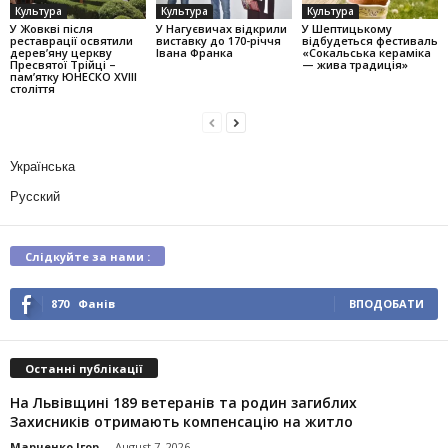
Культура
Культура
Культура
У Жовкві після
У Нагуєвичах відкрили
У Шептицькому
реставрації освятили
виставку до 170-річчя
відбудеться фестиваль
дерев’яну церкву
Івана Франка
«Сокальська кераміка
Пресвятої Трійці –
— жива традиція»
пам’ятку ЮНЕСКО XVIII
століття
Українська
Русский
Слідкуйте за нами :
870
Фанів
ВПОДОБАТИ
Останні публікації
На Львівщині 189 ветеранів та родин загиблих
Захисників отримають компенсацію на житло
Марченко Ігор
-
August 7, 2026