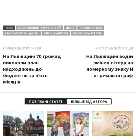
ТЕГИ
ВШАНУВАННЯ ПАМʼЯТІ ДІТЕЙ
ЛЬВІВ
ЛЬВІВСЬКА ОВА
МАКСИМ КОЗИЦЬКИЙ
ПЛОЩА АНГЕЛІВ
РОСІЙСЬКА АГРЕСІЯ
Попередні публікації
Наступна публікація
На Львівщині 70 громад
На Львівщині водій
виконали план
змінив літеру на
надходжень до
номерному знаку й
бюджетів за п’ять
отримав штраф
місяців
ПОВ'ЯЗАНІ СТАТТІ
БІЛЬШЕ ВІД АВТОРА