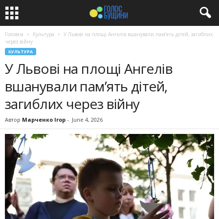
Головна
Культура
У Львові на площі Ангелів вшанували памʼять дітей, загиблих
через війну
КУЛЬТУРА
У Львові на площі Ангелів
вшанували памʼять дітей,
загиблих через війну
Автор
Марченко Ігор
-
June 4, 2026