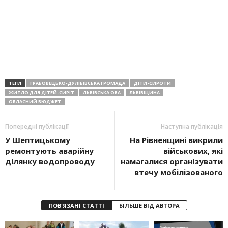
ТЕГИ
ГРАБОВЕЦЬКО-ДУЛІБІВСЬКА ГРОМАДА
ДІТИ-СИРОТИ
ЖИТЛО ДЛЯ ДІТЕЙ-СИРІТ
ЛЬВІВСЬКА ОВА
ЛЬВІВЩИНА
ОБЛАСНИЙ БЮДЖЕТ
Попередні публікації
Наступна публікація
У Шептицькому
На Рівненщині викрили
ремонтують аварійну
військових, які
ділянку водопроводу
намагалися організувати
втечу мобілізованого
ПОВ'ЯЗАНІ СТАТТІ
БІЛЬШЕ ВІД АВТОРА