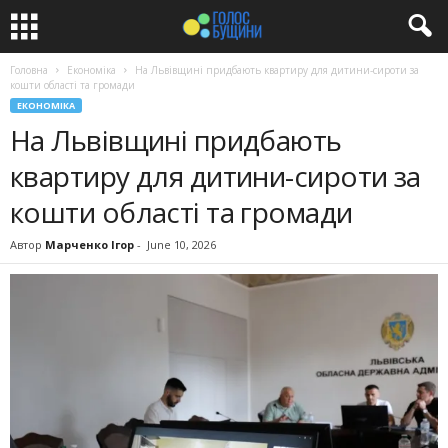
Головна
Економіка
На Львівщині придбають квартиру для дитини-сироти за
кошти області та громади
ЕКОНОМІКА
На Львівщині придбають
квартиру для дитини-сироти за
кошти області та громади
Автор
Марченко Ігор
-
June 10, 2026