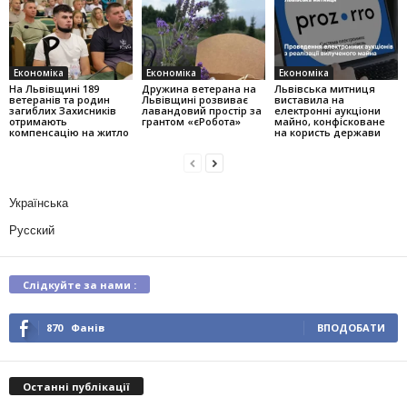
Економіка
Економіка
Економіка
На Львівщині 189
Дружина ветерана на
Львівська митниця
ветеранів та родин
Львівщині розвиває
виставила на
загиблих Захисників
лавандовий простір за
електронні аукціони
отримають
грантом «єРобота»
майно, конфісковане
компенсацію на житло
на користь держави
Українська
Русский
Слідкуйте за нами :
870
Фанів
ВПОДОБАТИ
Останні публікації