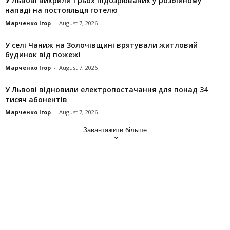
У Львові викрили трьох підозрюваних у розбійному
нападі на постояльця готелю
Марченко Ігор
-
August 7, 2026
У селі Чаниж на Золочівщині врятували житловий
будинок від пожежі
Марченко Ігор
-
August 7, 2026
У Львові відновили електропостачання для понад 34
тисяч абонентів
Марченко Ігор
-
August 7, 2026
Завантажити більше