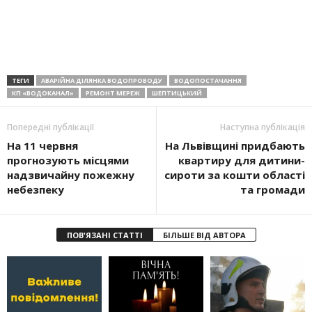
ТЕГИ
АВАРІЙНА ДІЛЯНКА ВОДОПРОВОДУ
ВОДОПОСТАЧАННЯ
КП «ВОДОКАНАЛ»
РЕМОНТ МЕРЕЖ
ШЕПТИЦЬКИЙ
Попередні публікації
Наступна публікація
На 11 червня
На Львівщині придбають
прогнозують місцями
квартиру для дитини-
надзвичайну пожежну
сироти за кошти області
небезпеку
та громади
ПОВ'ЯЗАНІ СТАТТІ
БІЛЬШЕ ВІД АВТОРА