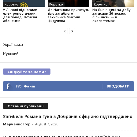
Коротко
Коротко
Коротко
У Львові відновили
До Нагачова привезуть
На Львівщині за добу
електропостачання
тіло загиблого
загасили 36 пожеж,
для понад 34 тисяч
захисника Миколи
більшість — в
абонентів
Цидуляка
екосистемах
Українська
Русский
Слідкуйте за нами :
870
Фанів
ВПОДОБАТИ
Останні публікації
Загибель Романа Гука з Добрянів офіційно підтверджено
Марченко Ігор
-
August 7, 2026