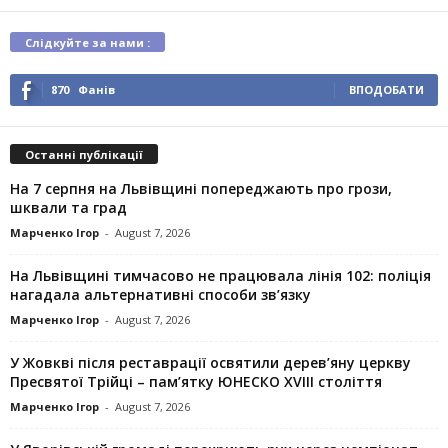
Слідкуйте за нами :
870
Фанів
ВПОДОБАТИ
Останні публікації
На 7 серпня на Львівщині попереджають про грози,
шквали та град
Марченко Ігор
-
August 7, 2026
На Львівщині тимчасово не працювала лінія 102: поліція
нагадала альтернативні способи зв’язку
Марченко Ігор
-
August 7, 2026
У Жовкві після реставрації освятили дерев’яну церкву
Пресвятої Трійці – пам’ятку ЮНЕСКО XVIII століття
Марченко Ігор
-
August 7, 2026