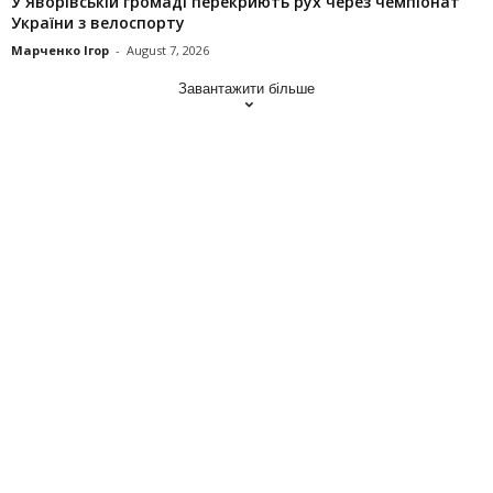
У Яворівській громаді перекриють рух через чемпіонат
України з велоспорту
Марченко Ігор
-
August 7, 2026
Завантажити більше