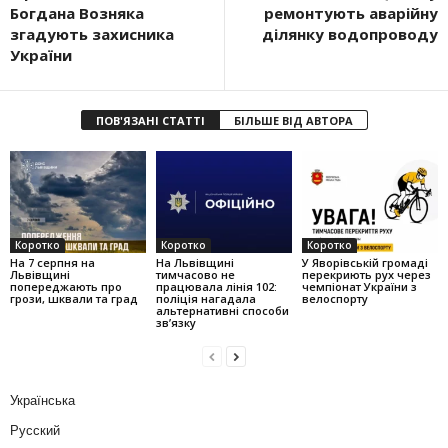
Богдана Возняка
ремонтують аварійну
згадують захисника
ділянку водопроводу
України
ПОВ'ЯЗАНІ СТАТТІ
БІЛЬШЕ ВІД АВТОРА
Коротко
Коротко
Коротко
На 7 серпня на
На Львівщині
У Яворівській громаді
Львівщині
тимчасово не
перекриють рух через
попереджають про
працювала лінія 102:
чемпіонат України з
грози, шквали та град
поліція нагадала
велоспорту
альтернативні способи
зв’язку
Українська
Русский