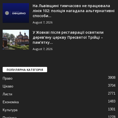
На Львівщині тимчасово не працювала
лінія 102: поліція нагадала альтернативні
способи...
August 7, 2026
У Жовкві після реставрації освятили
дерев’яну церкву Пресвятої Трійці –
пам’ятку...
August 7, 2026
ПОПУЛЯРНА КАТЕГОРІЯ
3908
Право
3704
Цікаво
2771
Листи
1483
Економіка
1301
Культура
1278
Політика