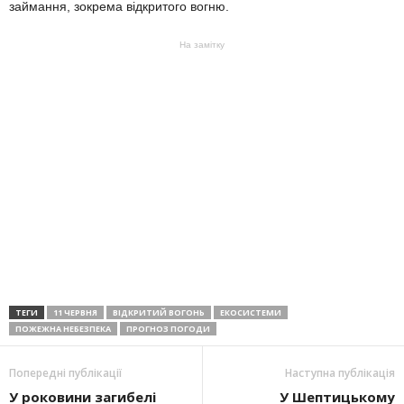
займання, зокрема відкритого вогню.
На замітку
ТЕГИ
11 ЧЕРВНЯ
ВІДКРИТИЙ ВОГОНЬ
ЕКОСИСТЕМИ
ПОЖЕЖНА НЕБЕЗПЕКА
ПРОГНОЗ ПОГОДИ
Попередні публікації
Наступна публікація
У роковини загибелі
У Шептицькому