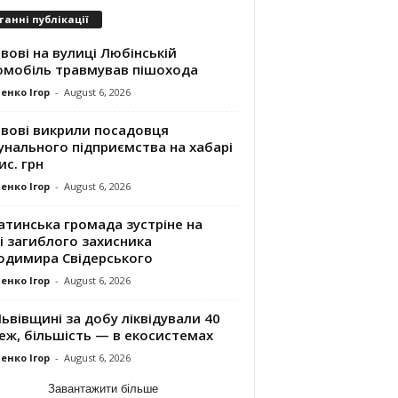
танні публікації
вові на вулиці Любінській
омобіль травмував пішохода
енко Ігор
-
August 6, 2026
ьвові викрили посадовця
унального підприємства на хабарі
ис. грн
енко Ігор
-
August 6, 2026
атинська громада зустріне на
і загиблого захисника
одимира Свідерського
енко Ігор
-
August 6, 2026
ьвівщині за добу ліквідували 40
еж, більшість — в екосистемах
енко Ігор
-
August 6, 2026
Завантажити більше