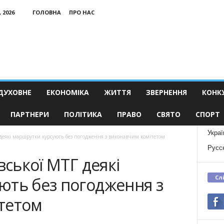
 2026
ГОЛОВНА
ПРО НАС
ДУХОВНЕ
ЕКОНОМІКА
ЖИТТЯ
ЗВЕРНЕННЯ
КОНК
ПАРТНЕРИ
ПОЛІТИКА
ПРАВО
СВЯТО
СПОРТ
Украї
Г деякі маршрутки курсують без погодження з виконавчим комітетом
Русс
вської МТГ деякі
Сл
ють без погодження з
тетом