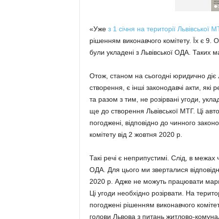
«Уже
з 1 січня на території Львівської
рішенням виконавчого комітету. Їх є 9. 
були укладені з Львівської ОДА. Таких м
Отож, станом на сьогодні юридично діє Л
створення, є інші законодавчі акти, які р
та разом з тим, не розірвані угоди, укл
ще до створення Львівської МТГ. Ці ав
погоджені, відповідно до чинного законо
комітету від 2 жовтня 2020 р.
Такі речі є неприпустимі. Слід, в межах 
ОДА. Для цього ми зверталися відповід
2020 р. Адже не можуть працювати марш
Ці угоди необхідно розірвати. На терит
погоджені рішенням виконавчого коміте
голови Львова з питань житлово-комуна