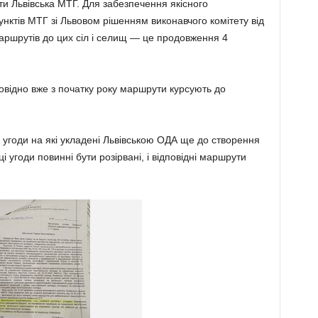
ти Львівська МТГ. Для забезпечення якісного
нктів МТГ зі Львовом рішенням виконавчого комітету від
аршрутів до цих сіл і селищ — це продовження 4
овідно вже з початку року маршрути курсують до
угоди на які укладені Львівською ОДА ще до створення
і угоди повинні бути розірвані, і відповідні маршрути