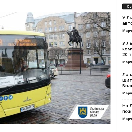
Ос
У Ль
авт
Марч
У Л
ком
20 т
Марч
Лоп
щит
Вол
Марч
На Л
пож
Марч