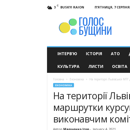
C
BUSKYI RAION
П’ЯТНИЦЯ, 7 СЕРПНЯ,
3
Голос
Бущини
ІНТЕРВ’Ю
ІСТОРІЯ
АТО
КУЛЬТУРА
ЛИСТИ
ОСВІТА
Головна
Економіка
На території Львівської МТ
ЕКОНОМІКА
На території Льві
маршрутки курсу
виконавчим комі
Автор
Марченко Ігор
-
January 4, 2021