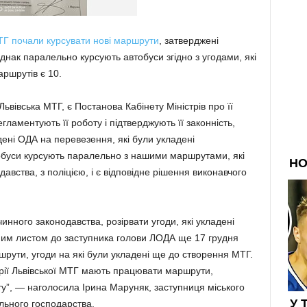
 МТГ почали курсувати нові маршрути
, затверджені
Однак паралельно курсують автобуси згідно з угодами, які
аршрутів є 10.
ьвівська МТГ, є Постанова Кабінету Міністрів про її
егламентують її роботу і підтверджують її законність,
адені ОДА на перевезення, які були укладені
тобуси курсують паралельно з нашими маршрутами, які
давства, з поліцією, і є відповідне рішення виконавчого
чинного законодавства, розірвати угоди, які укладені
ним листом до заступника голови ЛОДА ще 17 грудня
рути, угоди на які були укладені ще до створення МТГ.
орії Львівської МТГ мають працювати маршрути,
ту”, — наголосила Ірина Маруняк, заступниця міського
льного господарства.