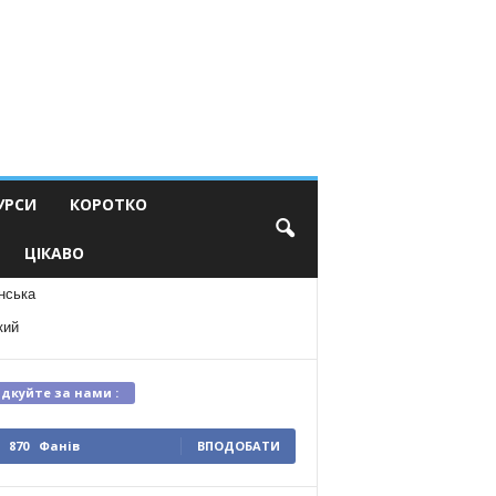
УРСИ
КОРОТКО
ЦІКАВО
нська
кий
ідкуйте за нами :
870
Фанів
ВПОДОБАТИ