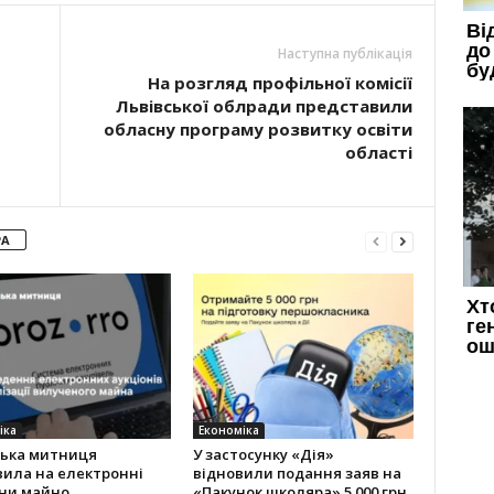
Наступна публікація
На розгляд профільної комісії
Львівської облради представили
обласну програму розвитку освіти
області
РА
іка
Економіка
ська митниця
У застосунку «Дія»
вила на електронні
відновили подання заяв на
ни майно,
«Пакунок школяра» 5 000 грн