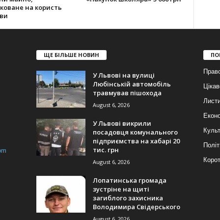
коване на користь
ви
ЩЕ БІЛЬШЕ НОВИН
ПО
Прав
У Львові на вулиці
Любінській автомобіль
Цікав
травмував пішохода
Лист
August 6, 2026
Еконо
У Львові викрили
Куль
посадовця комунального
підприємства на хабарі 20
Політ
тис. грн
om
Корот
August 6, 2026
Лопатинська громада
зустріне на щиті
загиблого захисника
Володимира Свідерського
August 6, 2026