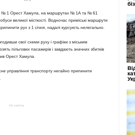
П № 1 Орест Хамула, на маршрутах № 1А та № 61
тобуси великої місткості. Водночас приміські маршрути
рипинити рух з 1 січня, надалі курсують нелегально.
годивши свої схеми руху і графіки з міським
зять пільгових пасажирів і завдають значних збитків
сив Орест Хамула.
асне управління транспорту негайно припинити
.
На замітку