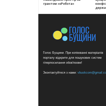
грантом «єРобота»
конфіс
держа
Голос Бущини. При копіюванні матеріалів
порталу відкрите для пошукових систем
гіперпосилання обов'язове!
Зконтактуйтеся з нами:
vbuskcom@gmail.c