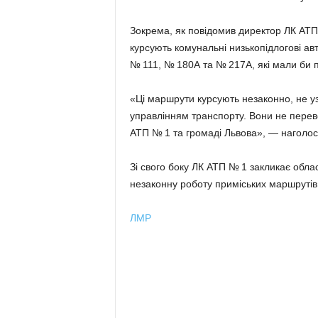
Зокрема, як повідомив директор ЛК АТ
курсують комунальні низькопідлогові ав
№ 111, № 180А та № 217А, які мали би п
«Ці маршрути курсують незаконно, не уз
управлінням транспорту. Вони не перево
АТП № 1 та громаді Львова», — наголо
Зі свого боку ЛК АТП № 1 закликає обл
незаконну роботу приміських маршрутів
ЛМР