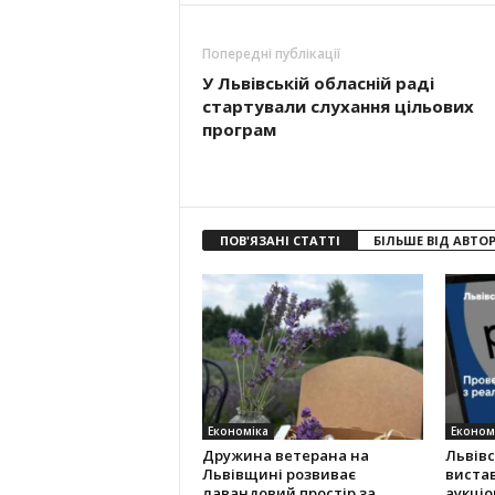
Попередні публікації
У Львівській обласній раді
стартували слухання цільових
програм
ПОВ'ЯЗАНІ СТАТТІ
БІЛЬШЕ ВІД АВТО
Економіка
Економ
Дружина ветерана на
Львів
Львівщині розвиває
виста
лавандовий простір за
аукціо