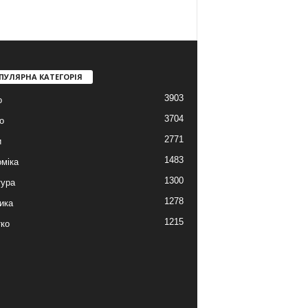
ПУЛЯРНА КАТЕГОРІЯ
3903
о
3704
о
2771
и
1483
міка
1300
тура
1278
ика
1215
ко