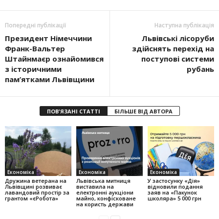
Попередні публікації
Наступна публікація
Президент Німеччини
Львівські лісоруби
Франк-Вальтер
здійснять перехід на
Штайнмаєр ознайомився
поступові системи
з історичними
рубань
пам’ятками Львівщини
ПОВ'ЯЗАНІ СТАТТІ
БІЛЬШЕ ВІД АВТОРА
Економіка
Економіка
Економіка
Дружина ветерана на
Львівська митниця
У застосунку «Дія»
Львівщині розвиває
виставила на
відновили подання
лавандовий простір за
електронні аукціони
заяв на «Пакунок
грантом «єРобота»
майно, конфісковане
школяра» 5 000 грн
на користь держави