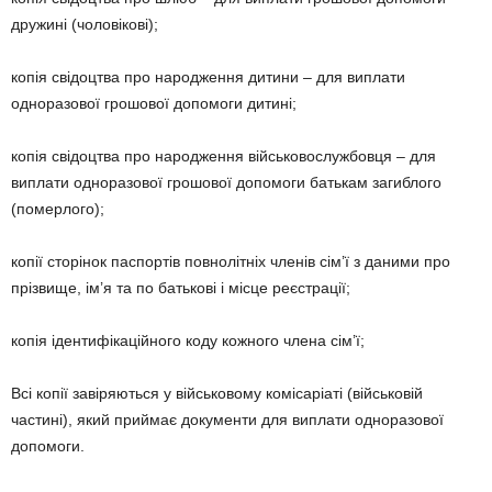
дружині (чоловікові);
копія свідоцтва про народження дитини – для виплати
одноразової грошової допомоги дитині;
копія свідоцтва про народження військовослужбовця – для
виплати одноразової грошової допомоги батькам загиблого
(померлого);
копії сторінок паспортів повнолітніх членів сім’ї з даними про
прізвище, ім’я та по батькові і місце реєстрації;
копія ідентифікаційного коду кожного члена сім’ї;
Всі копії завіряються у військовому комісаріаті (військовій
частині), який приймає документи для виплати одноразової
допомоги.