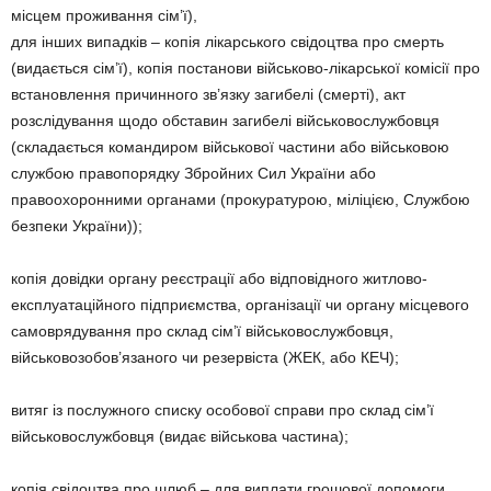
місцем проживання сім’ї),
для інших випадків – копія лікарського свідоцтва про смерть
(видається сім’ї), копія постанови військово-лікарської комісії про
встановлення причинного зв’язку загибелі (смерті), акт
розслідування щодо обставин загибелі військовослужбовця
(складається командиром військової частини або військовою
службою правопорядку Збройних Сил України або
правоохоронними органами (прокуратурою, міліцією, Службою
безпеки України));
копія довідки органу реєстрації або відповідного житлово-
експлуатаційного підприємства, організації чи органу місцевого
самоврядування про склад сім’ї військовослужбовця,
військовозобов’язаного чи резервіста (ЖЕК, або КЕЧ);
витяг із послужного списку особової справи про склад сім’ї
військовослужбовця (видає військова частина);
копія свідоцтва про шлюб – для виплати грошової допомоги