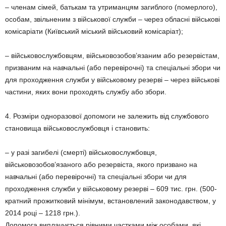
– членам сімей, батькам та утриманцям загиблого (померлого),
особам, звільненим з військової служби – через обласні військові
комісаріати (Київський міський військовий комісаріат);
– військовослужбовцям, військовозобов’язаним або резервістам,
призваним на навчальні (або перевірочні) та спеціальні збори чи
для проходження служби у військовому резерві – через військові
частини, яких вони проходять службу або збори.
4. Розміри одноразової допомоги не залежить від службового
становища військовослужбовця і становить:
– у разі загибелі (смерті) військовослужбовця,
військовозобов’язаного або резервіста, якого призвано на
навчальні (або перевірочні) та спеціальні збори чи для
проходження служби у військовому резерві – 609 тис. грн. (500-
кратний прожитковий мінімум, встановлений законодавством, у
2014 році – 1218 грн.).
Допомога виплачується рівними частками між особами, які