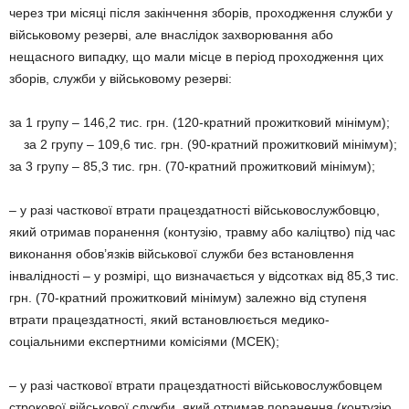
через три місяці після закінчення зборів, проходження служби у
військовому резерві, але внаслідок захворювання або
нещасного випадку, що мали місце в період проходження цих
зборів, служби у військовому резерві:
за 1 групу – 146,2 тис. грн. (120-кратний прожитковий мінімум);
за 2 групу – 109,6 тис. грн. (90-кратний прожитковий мінімум);
за 3 групу – 85,3 тис. грн. (70-кратний прожитковий мінімум);
– у разі часткової втрати працездатності військовослужбовцю,
який отримав поранення (контузію, травму або каліцтво) під час
виконання обов’язків військової служби без встановлення
інвалідності – у розмірі, що визначається у відсотках від 85,3 тис.
грн. (70-кратний прожитковий мінімум) залежно від ступеня
втрати працездатності, який встановлюється медико-
соціальними експертними комісіями (МСЕК);
– у разі часткової втрати працездатності військовослужбовцем
строкової військової служби, який отримав поранення (контузію,