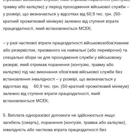
травму або каліцтво) у період проходження військової служби –
у розмірі, що визначається у відсотках від 60,9 тис. грн. (50-
кратний прожитковий мінімум) залежно від ступеня втрати
працездатності, який встановлюється МСЕК;
– у разі часткової втрати працездатності військовозобов’язаним
або резервістом, призваного на навчальні (або перевірочні) та
спеціальні збори чи для проходження служби у військовому
резерві, який отримав поранення (контузію, травму або
каліцтво) під час виконання обов’язків військової служби без
встановлення інвалідності – у розмірі, що визначається у
відсотках від 60,9 тис. грн. (50-кратний прожитковий мінімум)
залежно від ступеня втрати працездатності, який
встановлюється МСЕК;
5. Виплата одноразової допомоги не здійснюється якщо
загибель (смерть), поранення (контузія, травма або каліцтво),
інвалідність або часткова втрата працездатності без