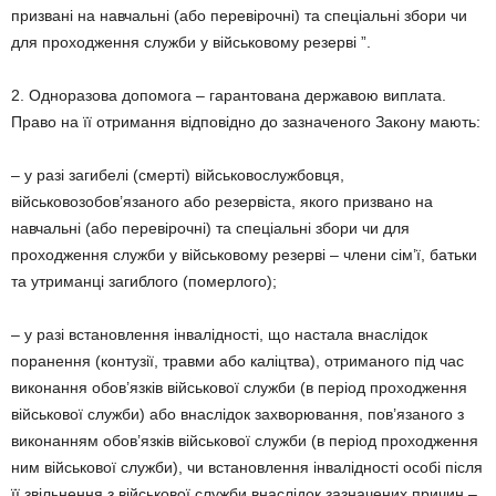
призвані на навчальні (або перевірочні) та спеціальні збори чи
для проходження служби у військовому резерві ”.
2. Одноразова допомога – гарантована державою виплата.
Право на її отримання відповідно до зазначеного Закону мають:
– у разі загибелі (смерті) військовослужбовця,
військовозобов’язаного або резервіста, якого призвано на
навчальні (або перевірочні) та спеціальні збори чи для
проходження служби у військовому резерві – члени сім’ї, батьки
та утриманці загиблого (померлого);
– у разі встановлення інвалідності, що настала внаслідок
поранення (контузії, травми або каліцтва), отриманого під час
виконання обов’язків військової служби (в період проходження
військової служби) або внаслідок захворювання, пов’язаного з
виконанням обов’язків військової служби (в період проходження
ним військової служби), чи встановлення інвалідності особі після
її звільнення з військової служби внаслідок зазначених причин –