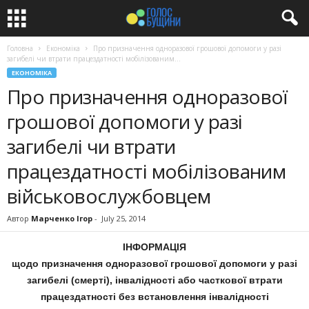
Головна
Економіка
Про призначення одноразової грошової допомоги у разі
загибелі чи втрати працездатності мобілізованим...
ЕКОНОМІКА
Про призначення одноразової
грошової допомоги у разі
загибелі чи втрати
працездатності мобілізованим
військовослужбовцем
Автор
Марченко Ігор
-
July 25, 2014
ІНФОРМАЦІЯ
щодо призначення одноразової грошової допомоги у разі
загибелі (смерті), інвалідності або часткової втрати
працездатності без встановлення інвалідності