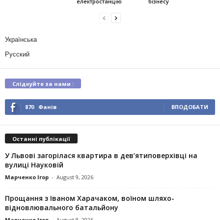
електростанцію
бізнесу
Українська
Русский
Слідкуйте за нами :
870
Фанів
ВПОДОБАТИ
Останні публікації
У Львові загорілася квартира в дев’ятиповерхівці на
вулиці Науковій
Марченко Ігор
-
August 9, 2026
Прощання з Іваном Харачаком, воїном шляхо-
відновлювального батальйону
Марченко Ігор
-
August 8, 2026