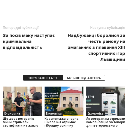
Попередні публікації
Наступна публікація
За посів маку наступає
Надбужанці боролися за
кримінальна
честь району на
відповідальність
змаганнях з плавання XIII
спортивних ігор
Львівщини
ПОВ'ЯЗАНІ СТАТТІ
БІЛЬШЕ ВІД АВТОРА
Економіка
Економіка
Економіка
Ще двоє ветеранів
Красненська опорна
Як ветеранам отримати
війни отримали
школа №1 отримає
компенсацію за товари
сертифікати на житло
гібридну сонячну
для ветеранського