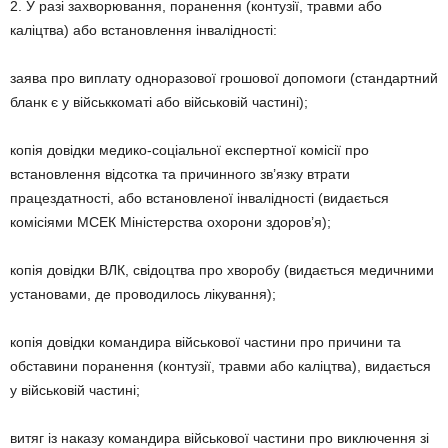
2. У разі захворювання, поранення (контузії, травми або
каліцтва) або встановлення інвалідності:
заява про виплату одноразової грошової допомоги (стандартний
бланк є у військкоматі або військовій частині);
копія довідки медико-соціальної експертної комісії про
встановлення відсотка та причинного зв’язку втрати
працездатності, або встановленої інвалідності (видається
комісіями МСЕК Міністерства охорони здоров’я);
копія довідки ВЛК, свідоцтва про хворобу (видається медичними
установами, де проводилось лікування);
копія довідки командира військової частини про причини та
обставини поранення (контузії, травми або каліцтва), видається
у військовій частині;
витяг із наказу командира військової частини про виключення зі