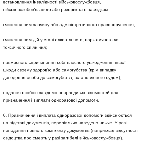
встановлення інвалідності військовослужбовця,
військовозобов’язаного або резервіста є наслідком:
вчинення ним злочину або адміністративного правопорушення;
вчинення ним дій у стані алкогольного, наркотичного чи
токсичного сп’яніння;
навмисного спричинення собі тілесного ушкодження, іншої
шкоди своєму здоров’ю або самогубства (крім випадку
доведення особи до самогубства, встановленого судом);
подання особою завідомо неправдивих відомостей для
призначення і виплати одноразової допомоги.
6. Призначення і виплата одноразової допомоги здійснюється
на підставі документів, перелік яких наведено нижче. У разі
неподання повного комплекту документів (наприклад відсутності
свідоцтва про смерть у разі загибелі військовослужбовця),