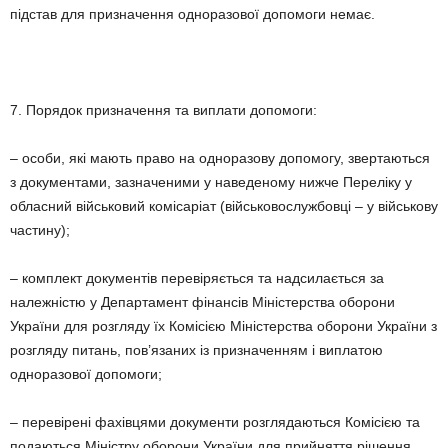
підстав для призначення одноразової допомоги немає.
7. Порядок призначення та виплати допомоги:
– особи, які мають право на одноразову допомогу, звертаються
з документами, зазначеними у наведеному нижче Переліку у
обласний військовий комісаріат (військовослужбовці – у військову
частину);
– комплект документів перевіряється та надсилається за
належністю у Департамент фінансів Міністерства оборони
України для розгляду їх Комісією Міністерства оборони України з
розгляду питань, пов’язаних із призначенням і виплатою
одноразової допомоги;
– перевірені фахівцями документи розглядаються Комісією та
подаються Міністру оборони України для прийняття рішення