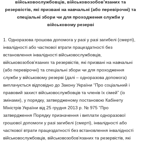
військовослужбовців, військовозобов’язаних та
резервістів, які призвані на навчальні (або перевірочні) та
спеціальні збори чи для проходження служби у
військовому резерві
1. Одноразова грошова допомога у разі у разі загибелі (смерті),
інвалідності або часткової втрати працездатності без
встановлення інвалідності військовослужбовців,
військовозобов’язаних та резервістів, які призвані на навчальні
(або перевірочні) та спеціальні збори чи для проходження
служби у військовому резерві (далі – одноразова допомога)
виплачується відповідно до Закону України “Про соціальний і
правовий захист військовослужбовців та членів їх сімей” (із
змінами), у порядку, затвердженому постановою Кабінету
Міністрів України від 25 грудня 2013 р. № 975 “Про
затвердження Порядку призначення і виплати одноразової
грошової допомоги у разі загибелі (смерті), інвалідності або
часткової втрати працездатності без встановлення інвалідності
військовослужбовців, військовозобов’язаних та резервістів, які