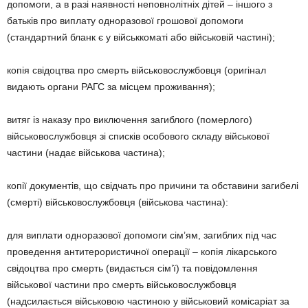
допомоги, а в разі наявності неповнолітніх дітей – іншого з
батьків про виплату одноразової грошової допомоги
(стандартний бланк є у військкоматі або військовій частині);
копія свідоцтва про смерть військовослужбовця (оригінал
видають органи РАГС за місцем проживання);
витяг із наказу про виключення загиблого (померлого)
військовослужбовця зі списків особового складу військової
частини (надає військова частина);
копії документів, що свідчать про причини та обставини загибелі
(смерті) військовослужбовця (військова частина):
для виплати одноразової допомоги сім’ям, загиблих під час
проведення антитерористичної операції – копія лікарського
свідоцтва про смерть (видається сім’ї) та повідомлення
військової частини про смерть військовослужбовця
(надсилається військовою частиною у військовий комісаріат за