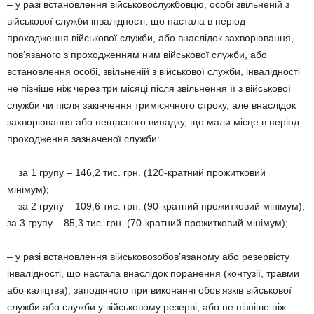
– у разі встановлення військовослужбовцю, особі звільненій з
військової служби інвалідності, що настала в період
проходження військової служби, або внаслідок захворювання,
пов’язаного з проходженням ним військової служби, або
встановлення особі, звільненій з військової служби, інвалідності
не пізніше ніж через три місяці після звільнення її з військової
служби чи після закінчення тримісячного строку, але внаслідок
захворювання або нещасного випадку, що мали місце в період
проходження зазначеної служби:
за 1 групу – 146,2 тис. грн. (120-кратний прожитковий
мінімум);
за 2 групу – 109,6 тис. грн. (90-кратний прожитковий мінімум);
за 3 групу – 85,3 тис. грн. (70-кратний прожитковий мінімум);
– у разі встановлення військовозобов’язаному або резервісту
інвалідності, що настала внаслідок поранення (контузії, травми
або каліцтва), заподіяного при виконанні обов’язків військової
служби або служби у військовому резерві, або не пізніше ніж