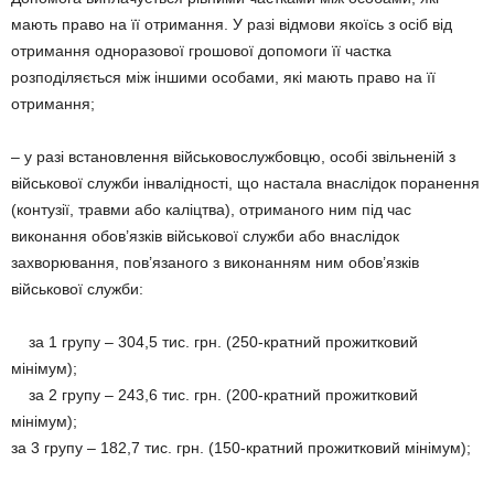
мають право на її отримання. У разі відмови якоїсь з осіб від
отримання одноразової грошової допомоги її частка
розподіляється між іншими особами, які мають право на її
отримання;
– у разі встановлення військовослужбовцю, особі звільненій з
військової служби інвалідності, що настала внаслідок поранення
(контузії, травми або каліцтва), отриманого ним під час
виконання обов’язків військової служби або внаслідок
захворювання, пов’язаного з виконанням ним обов’язків
військової служби:
за 1 групу – 304,5 тис. грн. (250-кратний прожитковий
мінімум);
за 2 групу – 243,6 тис. грн. (200-кратний прожитковий
мінімум);
за 3 групу – 182,7 тис. грн. (150-кратний прожитковий мінімум);