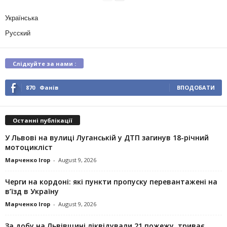
Українська
Русский
Слідкуйте за нами :
870
Фанів
ВПОДОБАТИ
Останні публікації
У Львові на вулиці Луганській у ДТП загинув 18-річний
мотоцикліст
Марченко Ігор
-
August 9, 2026
Черги на кордоні: які пункти пропуску перевантажені на
в’їзд в Україну
Марченко Ігор
-
August 9, 2026
За добу на Львівщині ліквідували 21 пожежу, триває