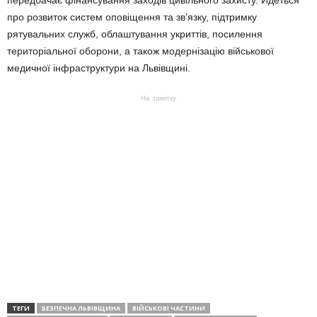
передбачає фінансування заходів цивільного захисту. Йдеться
про розвиток систем оповіщення та зв’язку, підтримку
рятувальних служб, облаштування укриттів, посилення
територіальної оборони, а також модернізацію військової
медичної інфраструктури на Львівщині.
На замітку
ТЕГИ
БЕЗПЕЧНА ЛЬВІВЩИНА
ВІЙСЬКОВІ ЧАСТИНИ