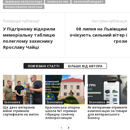
ЛЬВІВСЬКА ОБЛАСНА РАДА
ЛЬВІВСЬКА ОВА
ОБЛАСНИЙ БЮДЖЕТ
ФІНАНСУВАННЯ ОБОРОНИ
Попередні публікації
Наступна публікація
У Підгірному відкрили
08 липня на Львівщині
меморіальну таблицю
очікують сильний вітер і
полеглому захиснику
грози
Ярославу Чайці
ПОВ'ЯЗАНІ СТАТТІ
БІЛЬШЕ ВІД АВТОРА
Економіка
Економіка
Економіка
Ще двоє ветеранів
Красненська опорна
Як ветеранам отримати
війни отримали
школа №1 отримає
компенсацію за товари
сертифікати на житло
гібридну сонячну
для ветеранського
електростанцію
бізнесу