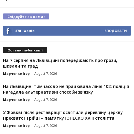
Слідкуйте за нами :
870
Фанів
ВПОДОБАТИ
Останні публікації
На 7 серпня на Львівщині попереджають про грози,
шквали та град
Марченко Ігор
-
August 7, 2026
На Львівщині тимчасово не працювала лінія 102: поліція
нагадала альтернативні способи зв’язку
Марченко Ігор
-
August 7, 2026
У Жовкві після реставрації освятили дерев’яну церкву
Пресвятої Трійці – пам’ятку ЮНЕСКО XVIII століття
Марченко Ігор
-
August 7, 2026