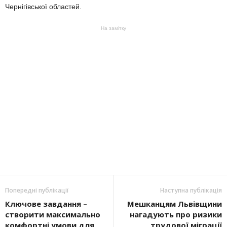
Чернігівської областей.
На замітку
Попередні публікації
Наступна публікація
Ключове завдання –
Мешканцям Львівщини
створити максимально
нагадують про ризики
комфортні умови для
трудової міграції