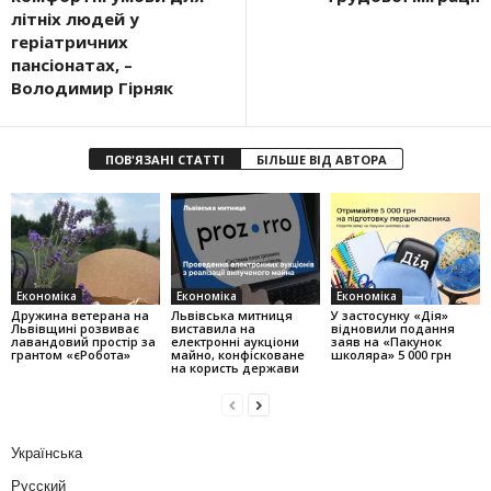
літніх людей у
геріатричних
пансіонатах, –
Володимир Гірняк
ПОВ'ЯЗАНІ СТАТТІ
БІЛЬШЕ ВІД АВТОРА
Економіка
Економіка
Економіка
Дружина ветерана на
Львівська митниця
У застосунку «Дія»
Львівщині розвиває
виставила на
відновили подання
лавандовий простір за
електронні аукціони
заяв на «Пакунок
грантом «єРобота»
майно, конфісковане
школяра» 5 000 грн
на користь держави
Українська
Русский