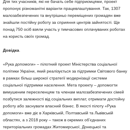
Для тих учасників, які не бачать себе підприємцями, проект
пропонує різноманітні варіанти працевлаштування. Так, 1307
малозабезпечених та внутрішньо переміщених громадян вже
знайшли постійну роботу за сприяння центрів зайнятості. Ще
понад 750 осіб взяли участь у тимчасових оплачуваних роботах
на користь своїх громад.
Довідка
.
«Рука допомоги» – пілотний проект Міністерства соціальної
політики України, який реалізується за підтримки Світового банку
в рамках більш широкої стратегії модернізації системи
соціальної підтримки населення. Мета проекту – допомогти
вимушеним переселенцям та членам малозабезпечених сімей
позбутися залежності від соціальних виплат, отримати достойну
роботу або заснувати власний бізнес. В якості пілоту «Рука
допомоги» вже діє в Харківській, Полтавській та Львівській
областях, а з 2018 року – також в окремих об’єднаних
територіальних громадах Житомирської, Донецької та