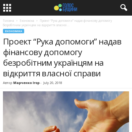
Головна
Економіка
Проект “Рука допомоги” надав фінансову допомогу
безробітним українцям на відкриття власної...
ЕКОНОМІКА
Проект “Рука допомоги” надав
фінансову допомогу
безробітним українцям на
відкриття власної справи
Автор
Марченко Ігор
-
July 20, 2018