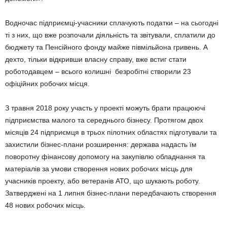
Водночас підприємці-учасники сплачують податки – на сьогодні
ті з них, що вже розпочали діяльність та звітували, сплатили до
бюджету та Пенсійного фонду майже півмільйона гривень. А
дехто, тільки відкривши власну справу, вже встиг стати
роботодавцем – всього колишні безробітні створили 23
офіційних робочих місця.
З травня 2018 року участь у проекті можуть брати працюючі
підприємства малого та середнього бізнесу. Протягом двох
місяців 24 підприємця в трьох пілотних областях підготували та
захистили бізнес-плани розширення: держава надасть їм
поворотну фінансову допомогу на закупівлю обладнання та
матеріалів за умови створення нових робочих місць для
учасників проекту, або ветеранів АТО, що шукають роботу.
Затверджені на 1 липня бізнес-плани передбачають створення
48 нових робочих місць.