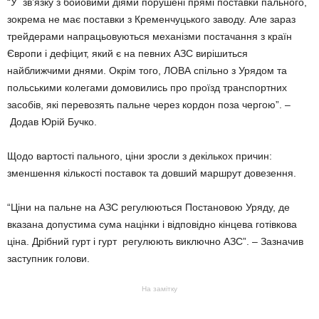
“У зв’язку з бойовими діями порушені прямі поставки пального,
зокрема не має поставки з Кременчуцького заводу. Але зараз
трейдерами напрацьовуються механізми постачання з країн
Європи і дефіцит, який є на певних АЗС вирішиться
найближчими днями. Окрім того, ЛОВА спільно з Урядом та
польськими колегами домовились про проїзд транспортних
засобів, які перевозять пальне через кордон поза чергою”. –
Додав Юрій Бучко.
Щодо вартості пального, ціни зросли з декількох причин:
зменшення кількості поставок та довший маршрут довезення.
“Ціни на пальне на АЗС регулюються Постановою Уряду, де
вказана допустима сума націнки і відповідно кінцева готівкова
ціна. Дрібний гурт і гурт регулюють виключно АЗС”. – Зазначив
заступник голови.
На замітку