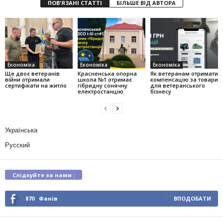
ПОВ'ЯЗАНІ СТАТТІ
БІЛЬШЕ ВІД АВТОРА
Економіка
Економіка
Економіка
Ще двоє ветеранів
Красненська опорна
Як ветеранам отримати
війни отримали
школа №1 отримає
компенсацію за товари
сертифікати на житло
гібридну сонячну
для ветеранського
електростанцію
бізнесу
Українська
Русский
Слідкуйте за нами :
870
Фанів
ВПОДОБАТИ