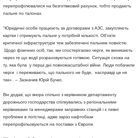
перепрофілювалися на безготівковий рахунок, тобто продають
пальне по талонах.
“Юридичні особи працюють за договорами з АЗС, закупляють
картки і отримують пальне у потрібній кількості. Об’єкти
критичної інфраструктури теж забезпечені пальним повністю.
Щодо фізичних осіб, так, ми спостерігаємо черги, як виникають
через те що водії розраховуються готівкою. Ситуація схожа на
ту, яка була у перші дні повномасштабної війни. Люди побачили
черги і переживають, що пального не буде, насправді це не
так». – Зазначив Юрій Бучко.
Він додав, що вчора спільно з керівником департаменту
дорожнього господарства спілкувались з регіональними
керівниками та менеджерами заправних станцій і є певні
проблеми в логістиці, адже зараз нафтобази
перепрофільовуються на поставки з Європи.