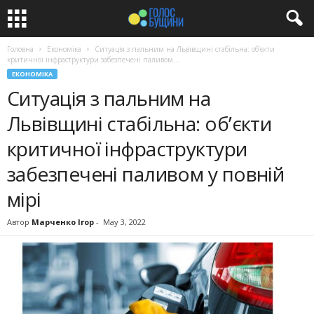
Головна
Економіка
Ситуація з пальним на Львівщині стабільна: об’єкти
критичної інфраструктури забезпечені паливом...
ЕКОНОМІКА
Ситуація з пальним на
Львівщині стабільна: об’єкти
критичної інфраструктури
забезпечені паливом у повній
мірі
Автор
Марченко Ігор
-
May 3, 2022