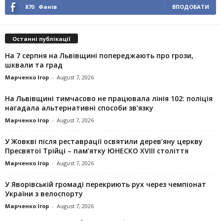
870
Фанів
ВПОДОБАТИ
Останні публікації
На 7 серпня на Львівщині попереджають про грози,
шквали та град
Марченко Ігор
-
August 7, 2026
На Львівщині тимчасово не працювала лінія 102: поліція
нагадала альтернативні способи зв’язку
Марченко Ігор
-
August 7, 2026
У Жовкві після реставрації освятили дерев’яну церкву
Пресвятої Трійці – пам’ятку ЮНЕСКО XVIII століття
Марченко Ігор
-
August 7, 2026
У Яворівській громаді перекриють рух через чемпіонат
України з велоспорту
Марченко Ігор
-
August 7, 2026