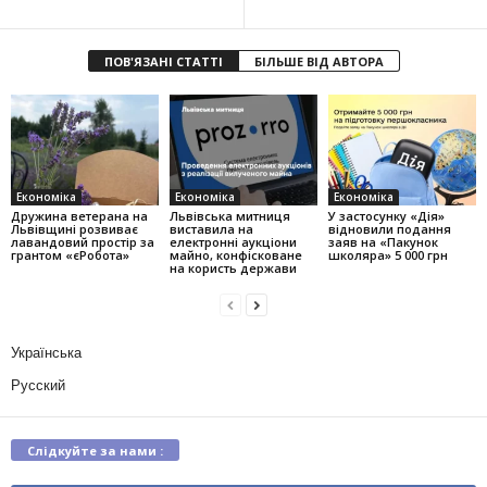
ПОВ'ЯЗАНІ СТАТТІ
БІЛЬШЕ ВІД АВТОРА
Економіка
Економіка
Економіка
Дружина ветерана на
Львівська митниця
У застосунку «Дія»
Львівщині розвиває
виставила на
відновили подання
лавандовий простір за
електронні аукціони
заяв на «Пакунок
грантом «єРобота»
майно, конфісковане
школяра» 5 000 грн
на користь держави
Українська
Русский
Слідкуйте за нами :