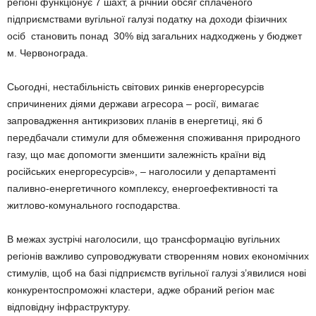
регіоні функціонує 7 шахт, а річний обсяг сплаченого
підприємствами вугільної галузі податку на доходи фізичних
осіб становить понад 30% від загальних надходжень у бюджет
м. Червонограда.
Сьогодні, нестабільність світових ринків енергоресурсів
спричинених діями держави агресора – росії, вимагає
запровадження антикризових планів в енергетиці, які б
передбачали стимули для обмеження споживання природного
газу, що має допомогти зменшити залежність країни від
російських енергоресурсів», – наголосили у департаменті
паливно-енергетичного комплексу, енергоефективності та
житлово-комунального господарства.
В межах зустрічі наголосили, що трансформацію вугільних
регіонів важливо супроводжувати створенням нових економічних
стимулів, щоб на базі підприємств вугільної галузі з’явилися нові
конкурентоспроможні кластери, адже обраний регіон має
відповідну інфраструктуру.