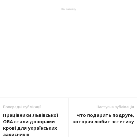
На замітку
Попередні публікації
Наступна публікація
Працівники Львівської
Что подарить подруге,
ОВА стали донорами
которая любит эстетику
крові для українських
захисників