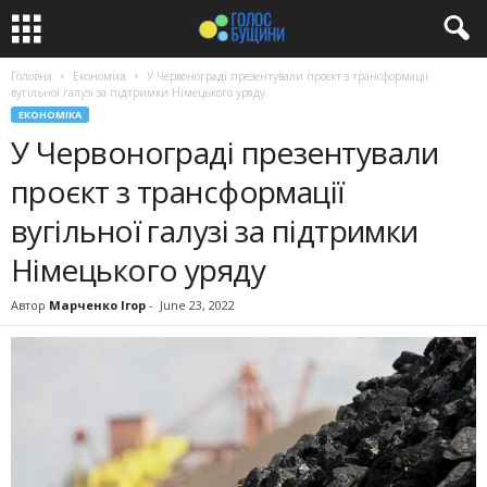
Головна
Економіка
У Червонограді презентували проєкт з трансформації
вугільної галузі за підтримки Німецького уряду
ЕКОНОМІКА
У Червонограді презентували
проєкт з трансформації
вугільної галузі за підтримки
Німецького уряду
Автор
Марченко Ігор
-
June 23, 2022