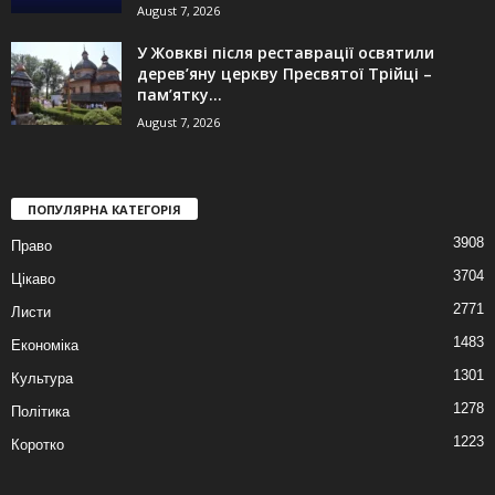
August 7, 2026
У Жовкві після реставрації освятили
дерев’яну церкву Пресвятої Трійці –
пам’ятку...
August 7, 2026
ПОПУЛЯРНА КАТЕГОРІЯ
3908
Право
3704
Цікаво
2771
Листи
1483
Економіка
1301
Культура
1278
Політика
1223
Коротко