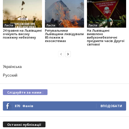
Листи
Листи
Листи
24 травня на Львівщині
Рятувальники
На Львівщині
очікують високу
Львівщини ліквідували
виявлено
пожежну небезпеку
85 пожеж в
вибухонебезпечні
екосистемах
предмети часів Другої
світової
Українська
Русский
Слідкуйте за нами :
870
Фанів
ВПОДОБАТИ
Останні публікації