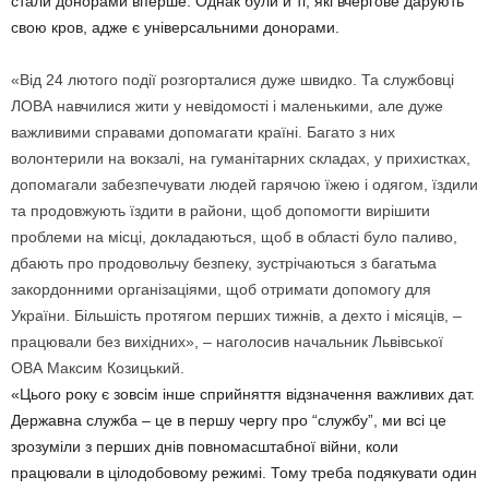
стали донорами вперше. Однак були й ті, які вчергове дарують
свою кров, адже є універсальними донорами.
«Від 24 лютого події розгорталися дуже швидко. Та службовці
ЛОВА навчилися жити у невідомості і маленькими, але дуже
важливими справами допомагати країні. Багато з них
волонтерили на вокзалі, на гуманітарних складах, у прихистках,
допомагали забезпечувати людей гарячою їжею і одягом, їздили
та продовжують їздити в райони, щоб допомогти вирішити
проблеми на місці, докладаються, щоб в області було паливо,
дбають про продовольчу безпеку, зустрічаються з багатьма
закордонними організаціями, щоб отримати допомогу для
України. Більшість протягом перших тижнів, а дехто і місяців, –
працювали без вихідних», – наголосив начальник Львівської
ОВА Максим Козицький.
«Цього року є зовсім інше сприйняття відзначення важливих дат.
Державна служба – це в першу чергу про “службу”, ми всі це
зрозуміли з перших днів повномасштабної війни, коли
працювали в цілодобовому режимі. Тому треба подякувати один