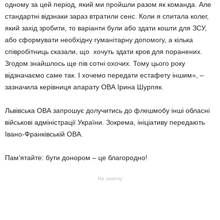
одному за цей період, який ми пройшли разом як команда. Але
стандартні відзнаки зараз втратили сенс. Коли я спитала колег,
який захід зробити, то варіанти були або здати кошти для ЗСУ,
або сформувати необхідну гуманітарну допомогу, а кілька
співробітниць сказали, що хочуть здати кров для поранених.
Згодом знайшлось ще пів сотні охочих. Тому цього року
відзначаємо саме так. І хочемо передати естафету іншим», –
зазначила керівниця апарату ОВА Ірина Шурпяк.
Львівська ОВА запрошує долучитись до флешмобу інші обласні
військові адміністрації України. Зокрема, ініціативу передають
Івано-Франківській ОВА.
Пам’ятайте: бути донором – це благородно!
На замітку