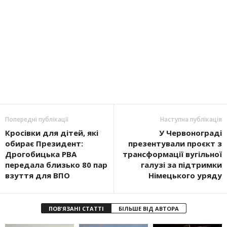
Попередні публікації
Наступна публікація
Кросівки для дітей, які
У Червонограді
обирає Президент:
презентували проєкт з
Дрогобицька РВА
трансформації вугільної
передала близько 80 пар
галузі за підтримки
взуття для ВПО
Німецького уряду
ПОВ'ЯЗАНІ СТАТТІ
БІЛЬШЕ ВІД АВТОРА