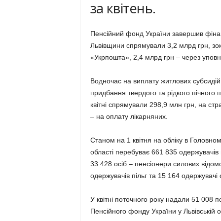
за квітень.
Пенсійний фонд України завершив фінан
Львівщини спрямували 3,2 млрд грн, зок
«Укрпошта», 2,4 млрд грн – через уповн
Водночас на виплату житлових субсидій 
придбання твердого та рідкого пічного 
квітні спрямували 298,9 млн грн, на стр
– на оплату лікарняних.
Станом на 1 квітня на обліку в Головном
області перебуває 661 835 одержувачів п
33 428 осіб – пенсіонери силових відом
одержувачів пільг та 15 164 одержувачі 
У квітні поточного року надали 51 008 
Пенсійного фонду України у Львівській о