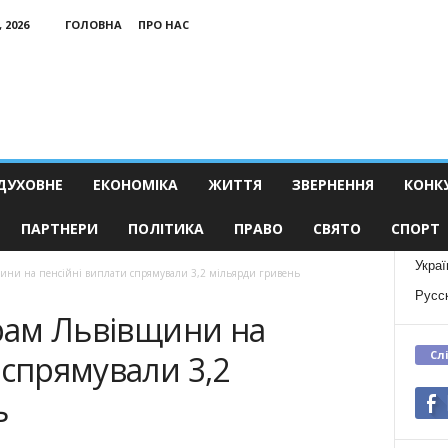
 2026
ГОЛОВНА
ПРО НАС
ДУХОВНЕ
ЕКОНОМІКА
ЖИТТЯ
ЗВЕРНЕННЯ
КОНК
ПАРТНЕРИ
ПОЛІТИКА
ПРАВО
СВЯТО
СПОРТ
Украї
щини на пенсійні виплати спрямували 3,2 мільярди гривень
Русс
ерам Львівщини на
Сл
 спрямували 3,2
ь