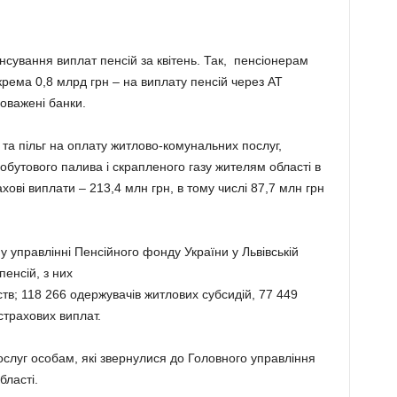
сування виплат пенсій за квітень. Так, пенсіонерам
рема 0,8 млрд грн – на виплату пенсій через АТ
оважені банки.
та пільг на оплату житлово-комунальних послуг,
побутового палива і скрапленого газу жителям області в
ахові виплати – 213,4 млн грн, в тому числі 87,7 млн грн
у управлінні Пенсійного фонду України у Львівській
енсій, з них
ств; 118 266 одержувачів житлових субсидій, 77 449
страхових виплат.
послуг особам, які звернулися до Головного управління
бласті.