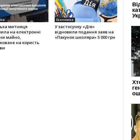
іка
Економіка
ська митниця
У застосунку «Дія»
вила на електронні
відновили подання заяв на
ни майно,
«Пакунок школяра» 5 000 грн
коване на користь
ви