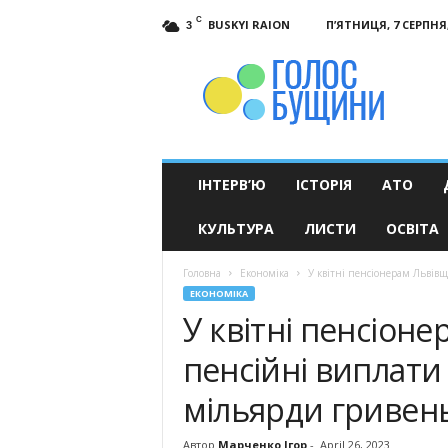
C
BUSKYI RAION
П’ЯТНИЦЯ, 7 СЕРПНЯ,
3
Голос
Бущини
ІНТЕРВ’Ю
ІСТОРІЯ
АТО
КУЛЬТУРА
ЛИСТИ
ОСВІТА
Головна
Економіка
У квітні пенсіонерам Львів
ЕКОНОМІКА
У квітні пенсіон
пенсійні виплати
мільярди гривен
Автор
Марченко Ігор
-
April 26, 2023