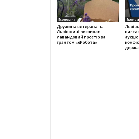
Економіка
Економ
Дружина ветерана на
Львів
Львівщині розвиває
виста
лавандовий простір за
аукціо
грантом «єРобота»
конфіс
держа