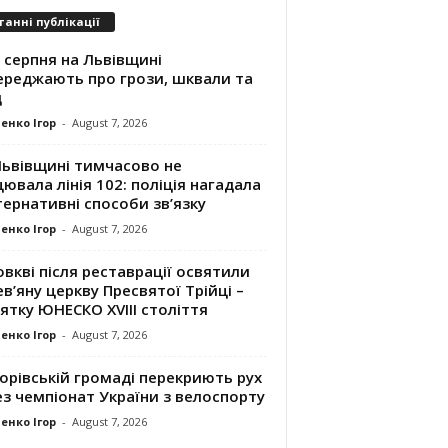
танні публікації
 серпня на Львівщині
ереджають про грози, шквали та
д
енко Ігор
-
August 7, 2026
Львівщині тимчасово не
ювала лінія 102: поліція нагадала
ернативні способи зв’язку
енко Ігор
-
August 7, 2026
вкві після реставрації освятили
в’яну церкву Пресвятої Трійці –
ятку ЮНЕСКО XVIII століття
енко Ігор
-
August 7, 2026
орівській громаді перекриють рух
з чемпіонат України з велоспорту
енко Ігор
-
August 7, 2026