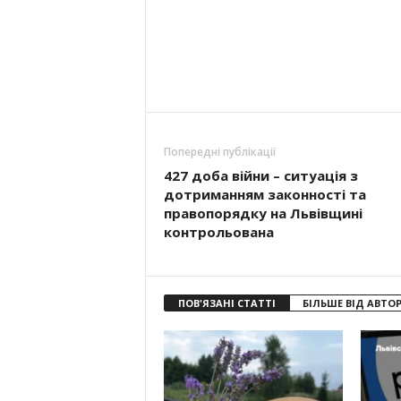
Попередні публікації
427 доба війни – ситуація з
дотриманням законності та
правопорядку на Львівщині
контрольована
ПОВ'ЯЗАНІ СТАТТІ
БІЛЬШЕ ВІД АВТО