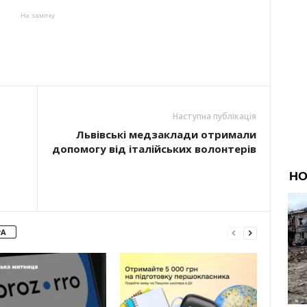
На замітку
Наступна публікація
Львівські медзаклади отримали
допомогу від італійських волонтерів
РА