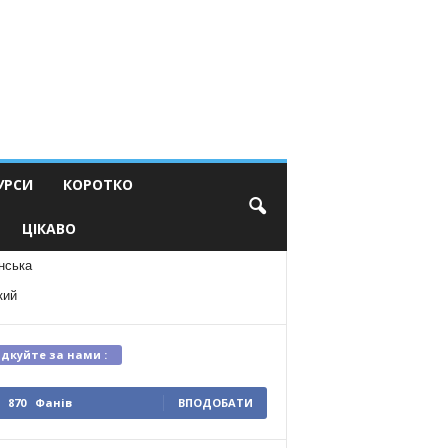
УРСИ
КОРОТКО
ЦІКАВО
нська
кий
ідкуйте за нами :
870
Фанів
ВПОДОБАТИ