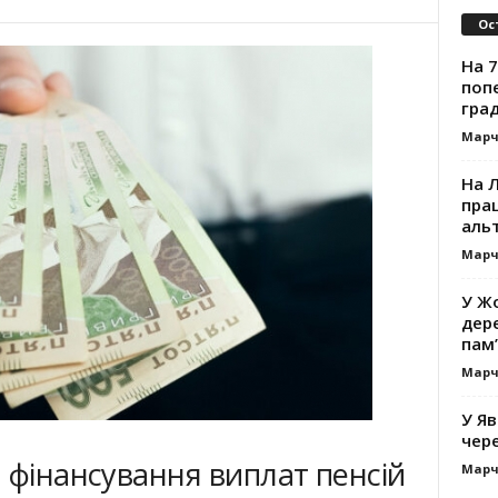
Ос
На 7
поп
гра
Марч
На 
прац
альт
Марч
У Жо
дере
пам’
Марч
У Яв
чере
 фінансування виплат пенсій
Марч