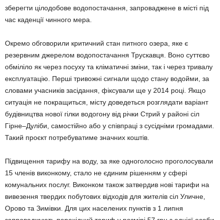
зберегти цілодобове водопостачання, запроваджене в місті під
час каденції чинного мера.
Окремо обговорили критичний стан питного озера, яке є
резервним джерелом водопостачання Трускавця. Воно суттєво
обміліло як через посуху та кліматичні зміни, так і через тривалу
експлуатацію. Перші тривожні сигнали щодо стану водойми, за
словами учасників засідання, фіксували ще у 2014 році. Якщо
ситуація не покращиться, місту доведеться розглядати варіант
будівництва нової гілки водогону від річки Стрий у районі сіл
Гірне–Дуліби, самостійно або у співпраці з сусідніми громадами.
Такий проєкт потребуватиме значних коштів.
Підвищення тарифу на воду, за яке одноголосно проголосували
15 членів виконкому, стало не єдиним рішенням у сфері
комунальних послуг. Виконком також затвердив нові тарифи на
вивезення твердих побутових відходів для жителів сіл Уличне,
Орово та Зимівки. Для цих населених пунктів з 1 липня