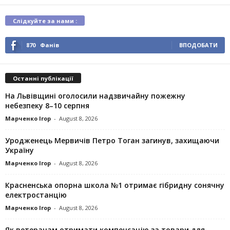
Слідкуйте за нами :
870
Фанів
ВПОДОБАТИ
Останні публікації
На Львівщині оголосили надзвичайну пожежну
небезпеку 8–10 серпня
Марченко Ігор
-
August 8, 2026
Уродженець Мервичів Петро Тоган загинув, захищаючи
Україну
Марченко Ігор
-
August 8, 2026
Красненська опорна школа №1 отримає гібридну сонячну
електростанцію
Марченко Ігор
-
August 8, 2026
Як ветеранам отримати компенсацію за товари для