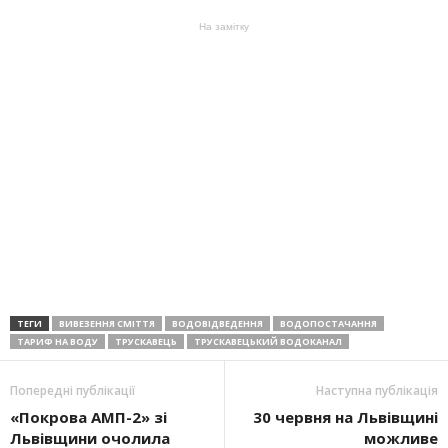
На замітку
ТЕГИ
ВИВЕЗЕННЯ СМІТТЯ
ВОДОВІДВЕДЕННЯ
ВОДОПОСТАЧАННЯ
ТАРИФ НА ВОДУ
ТРУСКАВЕЦЬ
ТРУСКАВЕЦЬКИЙ ВОДОКАНАЛ
Попередні публікації
Наступна публікація
«Покрова АМП-2» зі
30 червня на Львівщині
Львівщини очолила
можливе