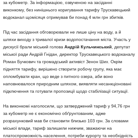
за кубометр. За інформацією, озвученою на засіданні
виконкому, без нинішнього коригування тарифу Трускавецький
водоканал щомісяця отримував би понад 4 млн грн збитків.
Під час засідання обговорювали не лише ціну на воду, а й
шляхи виходу з тривалої кризи водопостачання міста. Участь у
дискусії брали міський голова
Андрій Кульчинський
, депутат
міської ради Андрій Гнідан, директор Трускавецького водоканалу
Роман Бучкович та громадський активіст Зенон Ших. Окрім
підняття тарифу, вирішено створити робочу групу, яка має
опломбувати кран, що веде з питного озера, аби воно
наповнювалося природним шляхом, виявляти несанкціоновані
підключення та готувати пропозиції щодо стабілізації ситуації.
На виконкомі наголосили, що затверджений тариф у 94,76 грн
за кубометр не є економічно обґрунтованим, адже
розрахунковий мав би становити близько 103 грн. За словами
міської влади, тариф залишили нижчим, зважаючи на
платоспроможність населення, потреби курорту та необхідність