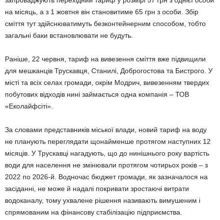
запроваджують перехідний тариф у розмірі 57 грн з однієї особи
на місяць, а з 1 жовтня він становитиме 65 грн з особи. Збір
сміття тут здійснюватимуть безконтейнерним способом, тобто
загальні баки встановлювати не будуть.
Раніше, 22 червня, тариф на вивезення сміття вже підвищили
для мешканців Трускавця, Станилі, Доброгостова та Бистрого. У
місті та всіх селах громади, окрім Модрич, вивезенням твердих
побутових відходів нині займається одна компанія – ТОВ
«Еколайфсіті».
За словами представників міської влади, новий тариф на воду
не планують переглядати щонайменше протягом наступних 12
місяців. У Трускавці нагадують, що до нинішнього року вартість
води для населення не змінювали протягом чотирьох років – з
2022 по 2026-й. Водночас бюджет громади, як зазначалося на
засіданні, не може й надалі покривати зростаючі витрати
водоканалу, тому ухвалене рішення називають вимушеним і
спрямованим на фінансову стабілізацію підприємства.