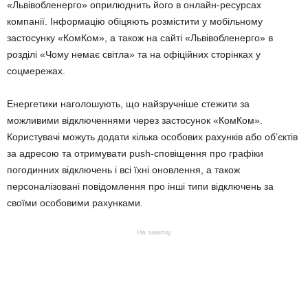
«Львівобленерго» оприлюднить його в онлайн-ресурсах
компанії. Інформацію обіцяють розмістити у мобільному
застосунку «КомКом», а також на сайті «Львівобленерго» в
розділі «Чому немає світла» та на офіційних сторінках у
соцмережах.
Енергетики наголошують, що найзручніше стежити за
можливими відключеннями через застосунок «КомКом».
Користувачі можуть додати кілька особових рахунків або об’єктів
за адресою та отримувати push-сповіщення про графіки
погодинних відключень і всі їхні оновлення, а також
персоналізовані повідомлення про інші типи відключень за
своїми особовими рахунками.
На замітку