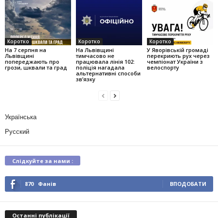
Коротко
Коротко
Коротко
На 7 серпня на
На Львівщині
У Яворівській громаді
Львівщині
тимчасово не
перекриють рух через
попереджають про
працювала лінія 102:
чемпіонат України з
грози, шквали та град
поліція нагадала
велоспорту
альтернативні способи
зв’язку
Українська
Русский
Слідкуйте за нами :
870
Фанів
ВПОДОБАТИ
Останні публікації