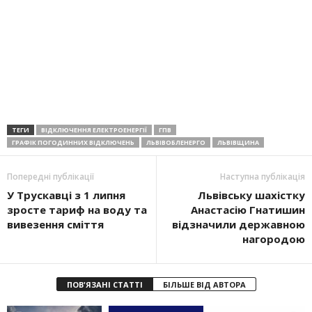
ТЕГИ
ВІДКЛЮЧЕННЯ ЕЛЕКТРОЕНЕРГІЇ
ГПВ
ГРАФІК ПОГОДИННИХ ВІДКЛЮЧЕНЬ
ЛЬВІВОБЛЕНЕРГО
ЛЬВІВЩИНА
Попередні публікації
Наступна публікація
У Трускавці з 1 липня
Львівську шахістку
зросте тариф на воду та
Анастасію Гнатишин
вивезення сміття
відзначили державною
нагородою
ПОВ'ЯЗАНІ СТАТТІ
БІЛЬШЕ ВІД АВТОРА