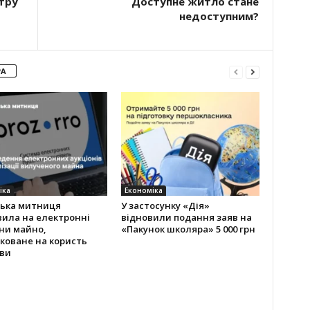
тру
Доступне житло стане
недоступним?
РА
іка
Економіка
ська митниця
У застосунку «Дія»
вила на електронні
відновили подання заяв на
ни майно,
«Пакунок школяра» 5 000 грн
коване на користь
ви