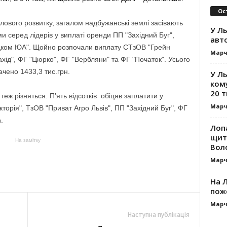
Ос
ового розвитку, загалом надбужанські землі засівають
У Ль
 серед лідерів у виплаті оренди ПП "Західний Буг",
авт
ндком ЮА". Щойно розпочали виплату СТзОВ "Грейн
Марч
хід", ФГ "Цюрко", ФГ "Вербляни" та ФГ "Початок". Усього
чено 1433,3 тис.грн.
У Л
ком
20 т
теж різняться. П’ять відсотків обіцяв заплатити у
Марч
торія", ТзОВ "Приват Агро Львів", ПП "Західний Буг", ФГ
.
Лоп
щит
На замітку
Вол
Марч
На Л
пож
Марч
Наступна публікація