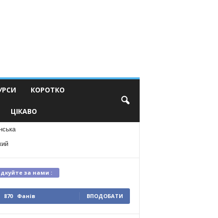
УРСИ
КОРОТКО
ЦІКАВО
нська
кий
ідкуйте за нами :
870
Фанів
ВПОДОБАТИ