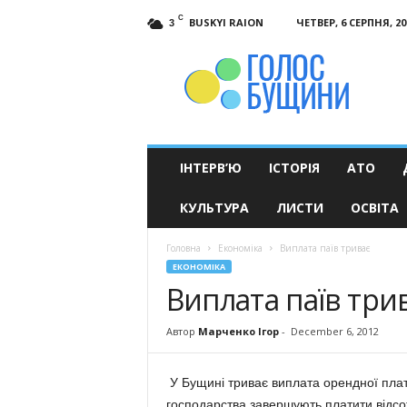
C
BUSKYI RAION
ЧЕТВЕР, 6 СЕРПНЯ, 20
3
Голос
Бущини
ІНТЕРВ’Ю
ІСТОРІЯ
АТО
КУЛЬТУРА
ЛИСТИ
ОСВІТА
Головна
Економіка
Виплата паїв триває
ЕКОНОМІКА
Виплата паїв три
Автор
Марченко Ігор
-
December 6, 2012
У Бущині триває виплата орендної плати
господарства завершують платити відсотк