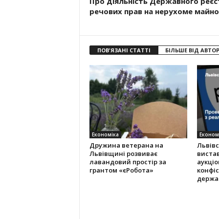
Про діяльність Державного реєс
речових прав на нерухоме майно
ПОВ'ЯЗАНІ СТАТТІ
БІЛЬШЕ ВІД АВТО
Економіка
Економ
Дружина ветерана на
Львів
Львівщині розвиває
виста
лавандовий простір за
аукціо
грантом «єРобота»
конфіс
держа