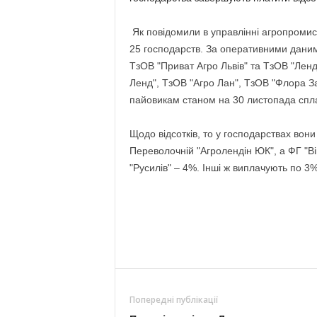
Як повідомили в управлінні агропромисл
25 господарств. За оперативними даними
ТзОВ "Приват Агро Львів" та ТзОВ "Ле
Ленд", ТзОВ "Агро Лан", ТзОВ "Флора За
пайовикам станом на 30 листопада спла
Щодо відсотків, то у господарствах вони 
Переволочній "Агролендін ЮК", а ФГ "Вік
"Русилів" – 4%. Інші ж виплачують по 3%
Попередні публікації