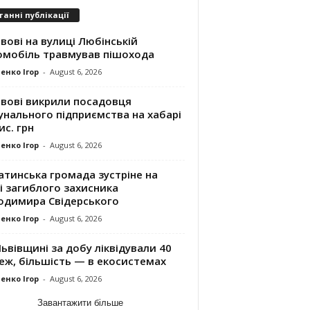
танні публікації
вові на вулиці Любінській
омобіль травмував пішохода
енко Ігор
-
August 6, 2026
ьвові викрили посадовця
унального підприємства на хабарі
ис. грн
енко Ігор
-
August 6, 2026
атинська громада зустріне на
і загиблого захисника
одимира Свідерського
енко Ігор
-
August 6, 2026
ьвівщині за добу ліквідували 40
еж, більшість — в екосистемах
енко Ігор
-
August 6, 2026
Завантажити більше