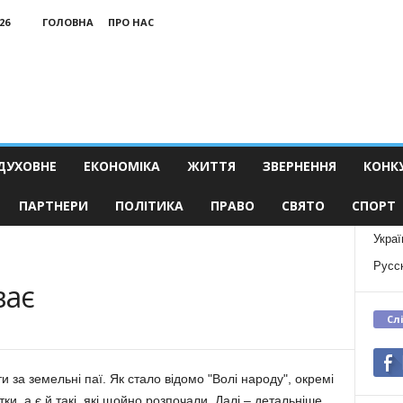
26
ГОЛОВНА
ПРО НАС
ДУХОВНЕ
ЕКОНОМІКА
ЖИТТЯ
ЗВЕРНЕННЯ
КОНК
ПАРТНЕРИ
ПОЛІТИКА
ПРАВО
СВЯТО
СПОРТ
Украї
Русс
ває
Сл
 за земельні паї. Як стало відомо "Волі народу", окремі
и, а є й такі, які щойно розпочали. Далі – детальніше.