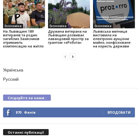
Економіка
Економіка
Економіка
На Львівщині 189
Дружина ветерана на
Львівська митниця
ветеранів та родин
Львівщині розвиває
виставила на
загиблих Захисників
лавандовий простір за
електронні аукціони
отримають
грантом «єРобота»
майно, конфісковане
компенсацію на житло
на користь держави
Українська
Русский
Слідкуйте за нами :
870
Фанів
ВПОДОБАТИ
Останні публікації