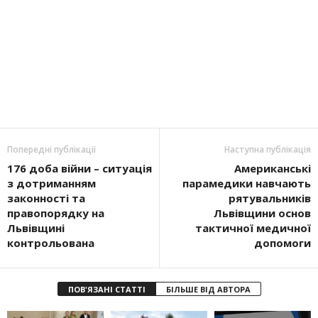
Попередні публікації
Наступна публікація
176 доба війни – ситуація
Американські
з дотриманням
парамедики навчають
законності та
рятувальників
правопорядку на
Львівщини основ
Львівщині
тактичної медичної
контрольована
допомоги
ПОВ'ЯЗАНІ СТАТТІ
БІЛЬШЕ ВІД АВТОРА