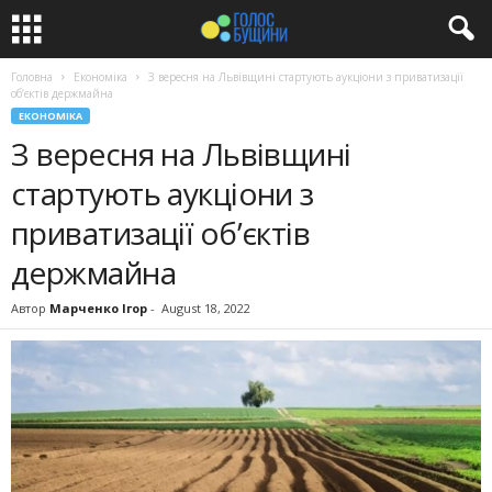
Головна
Економіка
З вересня на Львівщині стартують аукціони з приватизації
об’єктів держмайна
ЕКОНОМІКА
З вересня на Львівщині
стартують аукціони з
приватизації об’єктів
держмайна
Автор
Марченко Ігор
-
August 18, 2022