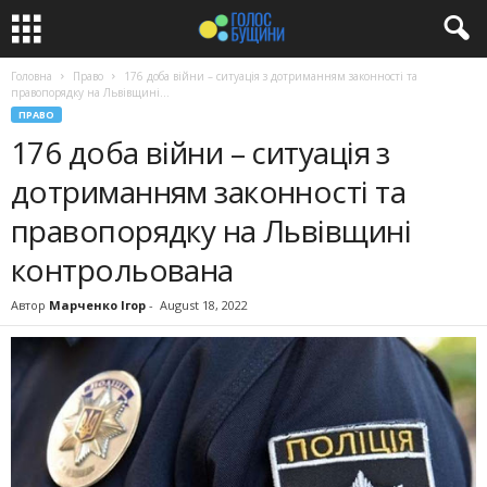
Головна
Право
176 доба війни – ситуація з дотриманням законності та
правопорядку на Львівщині...
ПРАВО
176 доба війни – ситуація з
дотриманням законності та
правопорядку на Львівщині
контрольована
Автор
Марченко Ігор
-
August 18, 2022