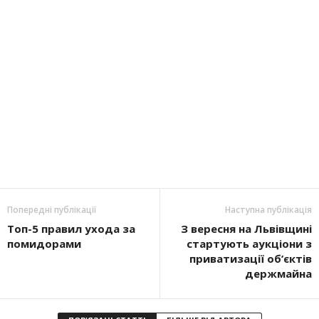
Попередні публікації
Наступна публікація
Топ-5 правил ухода за
З вересня на Львівщині
помидорами
стартують аукціони з
приватизації об’єктів
держмайна