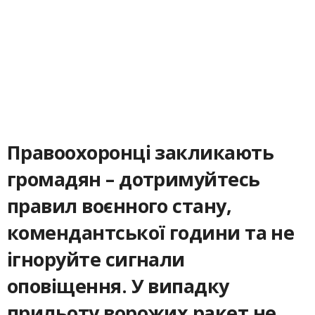
Правоохоронці закликають
громадян – дотримуйтесь
правил воєнного стану,
комендантської години та не
ігноруйте сигнали
оповіщення. У випадку
прильоту ворожих ракет не