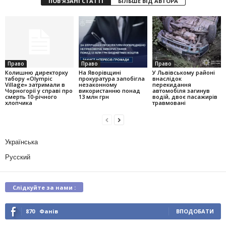
ПОВ'ЯЗАНІ СТАТТІ
БІЛЬШЕ ВІД АВТОРА
Право
Право
Право
Колишню директорку
На Яворівщині
У Львівському районі
табору «Olympic
прокуратура запобігла
внаслідок
Village» затримали в
незаконному
перекидання
Чорногорії у справі про
використанню понад
автомобіля загинув
смерть 10-річного
13 млн грн
водій, двоє пасажирів
хлопчика
травмовані
Українська
Русский
Слідкуйте за нами :
870
Фанів
ВПОДОБАТИ