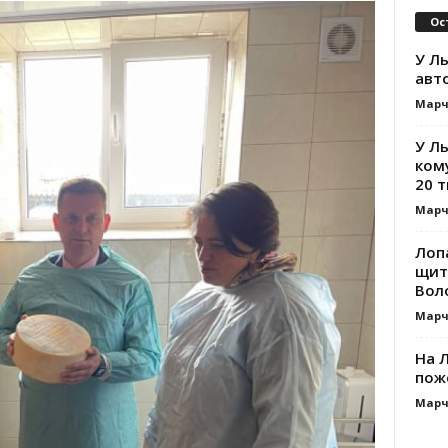
Ос
У Ль
авт
Марч
У Л
ком
20 т
Марч
Лоп
щит
Вол
Марч
На Л
пож
Марч