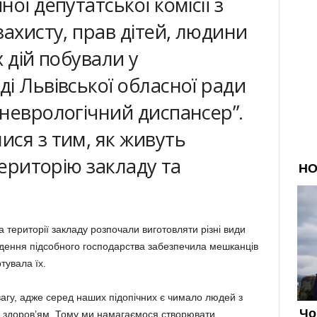
ої депутатської комісії з
захисту, прав дітей, людини
 дій побували у
і Львівської обласної ради
неврологічний диспансер”.
ся з тим, як живуть
територію закладу та
а території закладу розпочали виготовляти різні види
ведення підсобного господарства забезпечила мешканців
тувала їх.
гу, адже серед наших підопічних є чимало людей з
з здоров’ям. Тому ми намагаємося створювати