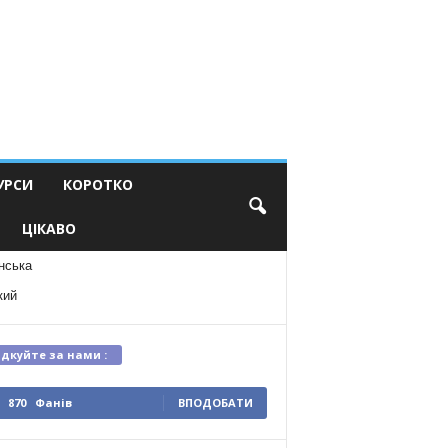
УРСИ
КОРОТКО
ЦІКАВО
нська
кий
ідкуйте за нами :
870
Фанів
ВПОДОБАТИ