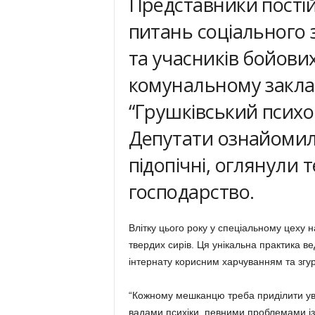
Представники постійн
питань соціального 
та учасників бойових
комунальному заклад
“Грушківський психо
Депутати ознайомили
підопічні, оглянули 
господарство.
Влітку цього року у спеціальному цеху н
твердих сирів. Ця унікальна практика 
інтернату корисним харчуванням та згур
“Кожному мешканцю треба приділити ува
вадами психіки, певними проблемами і