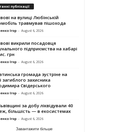
танні публікації
вові на вулиці Любінській
омобіль травмував пішохода
енко Ігор
-
August 6, 2026
ьвові викрили посадовця
унального підприємства на хабарі
ис. грн
енко Ігор
-
August 6, 2026
атинська громада зустріне на
і загиблого захисника
одимира Свідерського
енко Ігор
-
August 6, 2026
ьвівщині за добу ліквідували 40
еж, більшість — в екосистемах
енко Ігор
-
August 6, 2026
Завантажити більше