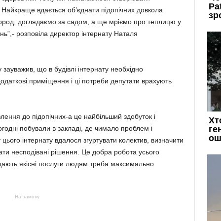
 Найкраще вдається об’єднати підопічних довкола
ород, доглядаємо за садом, а ще мріємо про теплицю у
нь”,- розповіла директор інтернату Наталя
у зауважив, що в будівлі інтернату необхідно
одаткові приміщення і ці потреби депутати врахують
влення до підопічних-а це найбільший здобуток і
годні побували в закладі, де чимало проблем і
 цього інтернату вдалося згуртувати колектив, визначити
увати несподівані рішення. Це добра робота усього
адають якісні послуги людям треба максимально
На замітку