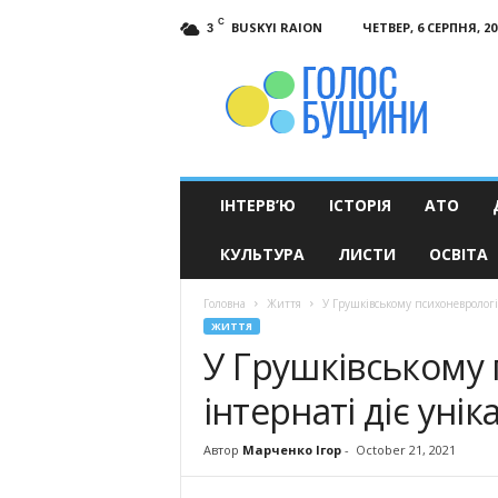
C
BUSKYI RAION
ЧЕТВЕР, 6 СЕРПНЯ, 20
3
Голос
Бущини
ІНТЕРВ’Ю
ІСТОРІЯ
АТО
КУЛЬТУРА
ЛИСТИ
ОСВІТА
Головна
Життя
У Грушківському психоневрологі
ЖИТТЯ
У Грушківському
інтернаті діє ун
Автор
Марченко Ігор
-
October 21, 2021