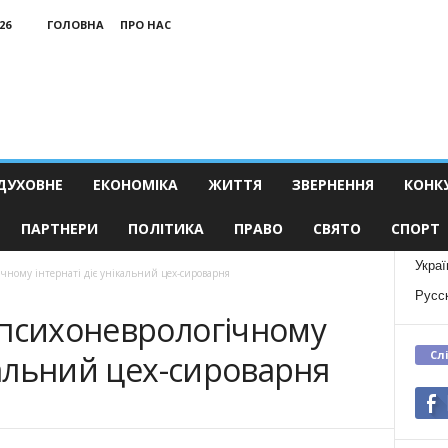
26
ГОЛОВНА
ПРО НАС
ДУХОВНЕ
ЕКОНОМІКА
ЖИТТЯ
ЗВЕРНЕННЯ
КОНК
ПАРТНЕРИ
ПОЛІТИКА
ПРАВО
СВЯТО
СПОРТ
Украї
чному інтернаті діє унікальний цех-сироварня
Русс
 психоневрологічному
Сл
ікальний цех-сироварня