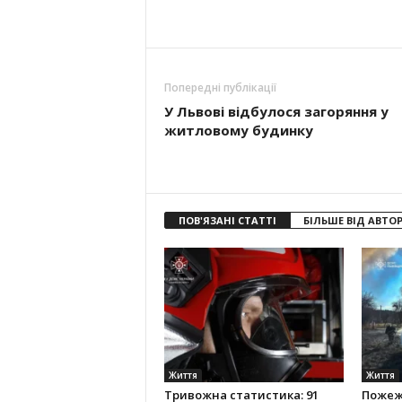
Попередні публікації
У Львові відбулося загоряння у
житловому будинку
ПОВ'ЯЗАНІ СТАТТІ
БІЛЬШЕ ВІД АВТО
Життя
Життя
Тривожна статистика: 91
Пожеж