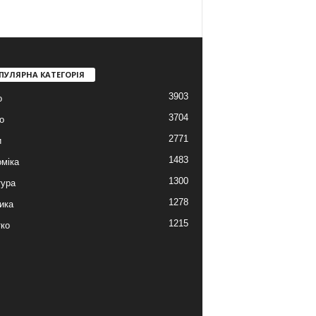
ПУЛЯРНА КАТЕГОРІЯ
3903
о
3704
о
2771
и
1483
міка
1300
тура
1278
ика
1215
ко