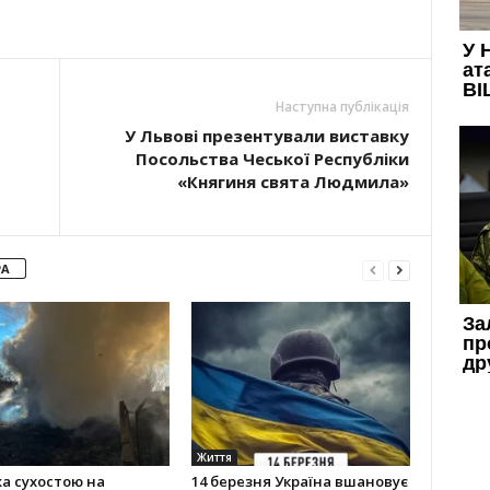
Наступна публікація
У Львові презентували виставку
Посольства Чеської Республіки
«Княгиня свята Людмила»
РА
Життя
а сухостою на
14 березня Україна вшановує