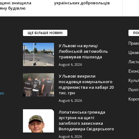
вщині знищила
українських добровольців
яну будівлю
ЩЕ БІЛЬШЕ НОВИН
ПО
Прав
У Львові на вулиці
Любінській автомобіль
Цікав
травмував пішохода
Лист
August 6, 2026
Еконо
У Львові викрили
Куль
посадовця комунального
підприємства на хабарі 20
Політ
тис. грн
om
Корот
August 6, 2026
Лопатинська громада
зустріне на щиті
загиблого захисника
Володимира Свідерського
August 6, 2026