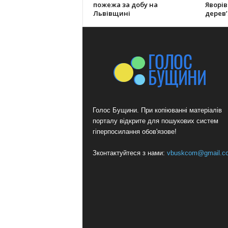
пожежа за добу на
Яворі
Львівщині
дерев’
Голос Бущини. При копіюванні матеріалів
порталу відкрите для пошукових систем
гіперпосилання обов'язове!
Зконтактуйтеся з нами:
vbuskcom@gmail.c