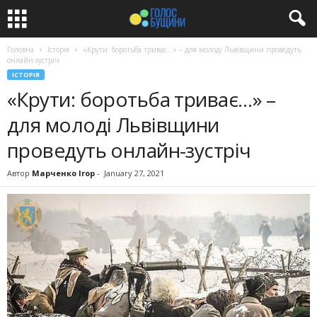
Головна
Історія
«Крути: боротьба триває…» – для молоді Львівщини проведуть
онлайн-зустріч
ІСТОРІЯ
«Крути: боротьба триває…» –
для молоді Львівщини
проведуть онлайн-зустріч
Автор
Марченко Ігор
-
January 27, 2021