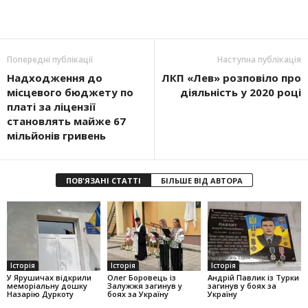
Попередні публікації
Наступна публікація
Надходження до
ЛКП «Лев» розповіло про
місцевого бюджету по
діяльність у 2020 році
платі за ліцензії
становлять майже 67
мільйонів гривень
ПОВ'ЯЗАНІ СТАТТІ
БІЛЬШЕ ВІД АВТОРА
Історія
Історія
Історія
У Ярушичах відкрили
Олег Боровець із
Андрій Павлик із Турки
меморіальну дошку
Залужжя загинув у
загинув у боях за
Назарію Дуркоту
боях за Україну
Україну