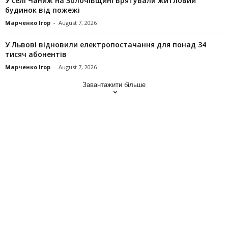
У селі Чаниж на Золочівщині врятували житловий
будинок від пожежі
Марченко Ігор
-
August 7, 2026
У Львові відновили електропостачання для понад 34
тисяч абонентів
Марченко Ігор
-
August 7, 2026
Завантажити більше