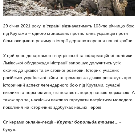
29 січня 2021 року в Україні відзначатимуть 103-тю річницю бою
під Крутами – одного із знакових протистоянь українців проти
більшовицького режиму в історії державотворення нашої країни.
У цей день департамент внутрішньої та інформаційної політики
Львівської облдержадміністрації запрошує долучитись усіх
охочих до цікавої та змістовної розмови. Історик, учасник
російсько-української війни та громадська діячка розкажуть про
історичний аспект легендарного бою під Крутами, сучасні
виклики та перспективи, які постають перед нашою державою. А
також про те, наскільки важливо гартувати патріотизм молодого
покоління на історичних здобутках наших Героїв.
Спікерами онлайн-лекції
«Крути: боротьба триває…»
будуть: