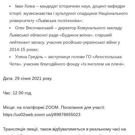
Іван Хома – кандидат історичних наук, доцент кафедри
історії, музеєзнавства і культурної спадщини Національного
університету «Львівська політехніка»;
Олег Височанський – директор Комунального закладу
Львівської обласної ради «Будинок воїна», старший
лейтенант запасу, учасник російсько-української війни у
2014-15 роках;
Уляна Греділь – заступниця голови ГО «Апостольська
Чота», учасник благодійного фонду «Із янголом на плечі».
Дата: 29 січня 2021 року.
Час: 12.00 год.
Місце: на платформі ZOOM. Посилання для участі:
https://us02web.zoom.us/j/89878655023
Трансляція лекції, також відбуватиметься в реальному часі на