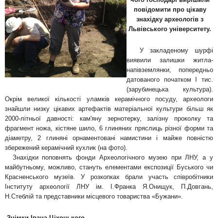
повідомити про цікаву
знахідку археологів з
Львівського університету.
У закладеному шурфі
виявили залишки житла-
напівземлянки, попередньо
датованого початком І тис.
(зарубинецька культура).
Окрім великої кількості уламків керамічного посуду, археологи
знайшли низку цікавих артефактів матеріальної культури більш як
2000-літньої давності: кам'яну зернотерку, залізну проколку та
фрагмент ножа, кістяне шило, 6 глиняних пряслиць різної форми та
діаметру, 2 глиняні орнаментовані намистини і майже повністю
збережений керамічний кухлик (на фото).
Знахідки поповнять фонди Археологічного музею при ЛНУ, а у
майбутньому, можливо, стануть елементами експозиції Буського чи
Красненського музеїв. У розкопках брали участь співробітники
Інституту археології ЛНУ ім. І.Франка Я.Онищук, П.Довгань,
Н.Стеблій та представники місцевого товариства «Бужани».
Знімки Івана Ціхоцького