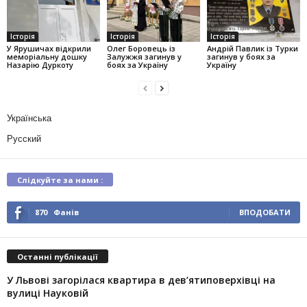
Історія
Історія
Історія
У Ярушичах відкрили
Олег Боровець із
Андрій Павлик із Турки
меморіальну дошку
Залужжя загинув у
загинув у боях за
Назарію Дуркоту
боях за Україну
Україну
Українська
Русский
Слідкуйте за нами :
870
Фанів
ВПОДОБАТИ
Останні публікації
У Львові загорілася квартира в дев’ятиповерхівці на
вулиці Науковій