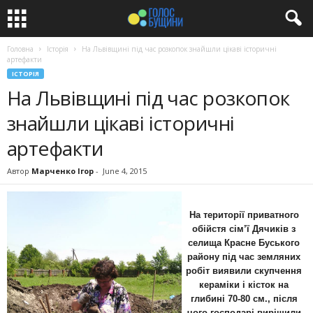
Головна
Історія
На Львівщині під час розкопок знайшли цікаві історичні
артефакти
ІСТОРІЯ
На Львівщині під час розкопок
знайшли цікаві історичні
артефакти
Автор
Марченко Ігор
-
June 4, 2015
На території приватного
обійстя сім’ї Дячиків з
селища Красне Буського
району під час земляних
робіт виявили скупчення
кераміки і кісток на
глибині 70-80 см., після
чого господарі вирішили