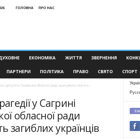
026
ГОЛОВНА
ПРО НАС
ДУХОВНЕ
ЕКОНОМІКА
ЖИТТЯ
ЗВЕРНЕННЯ
КОНК
ПАРТНЕРИ
ПОЛІТИКА
ПРАВО
СВЯТО
СПОРТ
Украї
ині депутати Львівської обласної ради вшанували пам`ять...
Русс
рагедії у Сагрині
Сл
кої обласної ради
ь загиблих українців