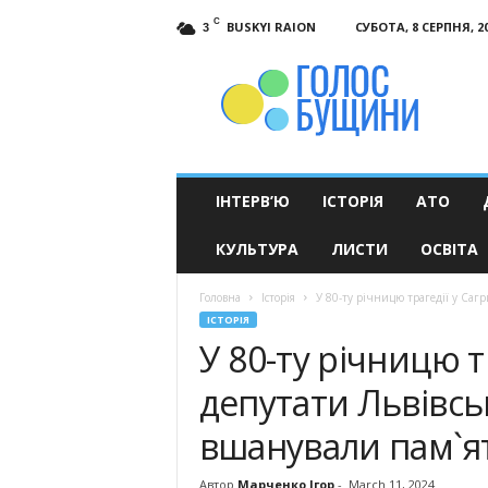
C
BUSKYI RAION
СУБОТА, 8 СЕРПНЯ, 2
3
Голос
Бущини
ІНТЕРВ’Ю
ІСТОРІЯ
АТО
КУЛЬТУРА
ЛИСТИ
ОСВІТА
Головна
Історія
У 80-ту річницю трагедії у Сагр
ІСТОРІЯ
У 80-ту річницю т
депутати Львівсь
вшанували пам`ят
Автор
Марченко Ігор
-
March 11, 2024