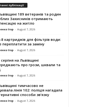
танні публікації
ьвівщині 189 ветеранів та родин
иблих Захисників отримають
пенсацію на житло
енко Ігор
-
August 7, 2026
8 картриджів для фільтрів води:
е переплатити за заміну
енко Ігор
-
August 7, 2026
 серпня на Львівщині
ереджають про грози, шквали та
д
енко Ігор
-
August 7, 2026
Львівщині тимчасово не
ювала лінія 102: поліція нагадала
ернативні способи зв’язку
енко Ігор
-
August 7, 2026