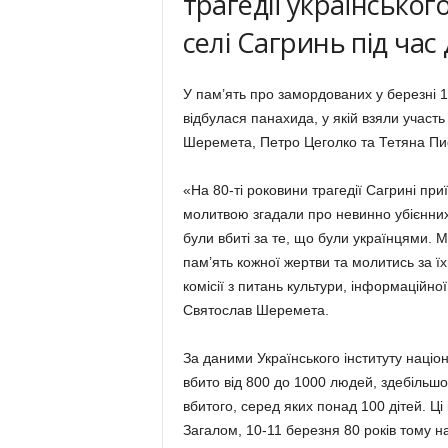
трагедії українськог
селі Сагринь під час 
У пам’ять про замордованих у березні 1
відбулася панахида, у якій взяли участь
Шеремета, Петро Цеголко та Тетяна Пи
«На 80-ті роковини трагедії Сагрині при
молитвою згадали про невинно убієнних 
були вбиті за те, що були українцями. М
пам’ять кожної жертви та молитись за їх
комісії з питань культури, інформаційної
Святослав Шеремета.
За даними Українського інституту націон
вбито від 800 до 1000 людей, здебільшог
вбитого, серед яких понад 100 дітей. Ці
Загалом, 10-11 березня 80 років тому н