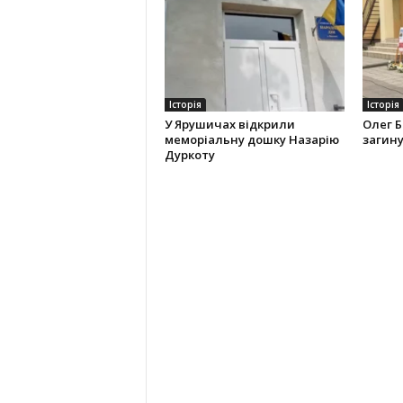
Історія
Історія
У Ярушичах відкрили
Олег Б
меморіальну дошку Назарію
загину
Дуркоту