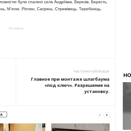
овністю були спалені села Андріївка, Березів, Бересть,
нь, М’ягке, Ріплин, Сагринь, Стрижівець, Теребінець,
На замітку
Наступна публікація
Главное при монтаже шлагбаума
«под ключ». Разрешение на
установку.
РА