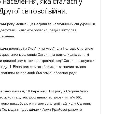
о населення, яка сталася у
Другої світової війни.
944 року мешканців Сагрині та навколишніх сіл українців
 депутати Львівської обласної ради Святослав
сьменна.
їхали делегації з України та українці з Польщі. Спільною
цивільних мешканців Сагрині та навколишніх сіл, які
и повинні пам’ятати про трагічні події Сагрині, шанувати
ні душі. Вічна пам’ять загиблим», – зазначив голова
 політики та промоції Львівської обласної ради
альної пам’яті, 10 березня 1944 року в Сагрині було
о жінок та дітей. Дослідники встановили ім’я 661
 імена викарбували на меморіальній таблиці у Сагрині.
а Холмщині підрозділами Армії Крайової разом із