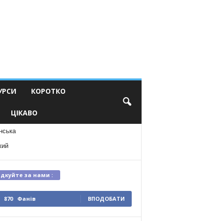
УРСИ
КОРОТКО
ЦІКАВО
нська
кий
ідкуйте за нами :
870
Фанів
ВПОДОБАТИ