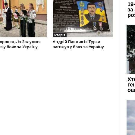
Історія
оровець із Залужжя
Андрій Павлик із Турки
в у боях за Україну
загинув у боях за Україну