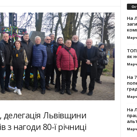
Ос
На Л
заг
ком
Марч
ТОП-
як н
Марч
На 7
поп
гра
Марч
На 
я, делегація Львівщини
прац
альт
в з нагоди 80-ї річниці
Марч