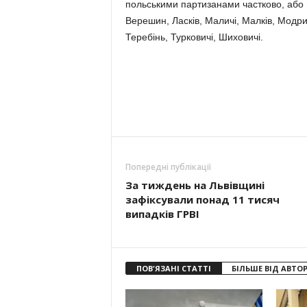
польськими партизанами частково, або п
Верешин, Ласків, Маличі, Малків, Модри
Теребінь, Турковичі, Шиховичі.
Попередні публікації
За тиждень на Львівщині
зафіксували понад 11 тисяч
випадків ГРВІ
ПОВ'ЯЗАНІ СТАТТІ
БІЛЬШЕ ВІД АВТО