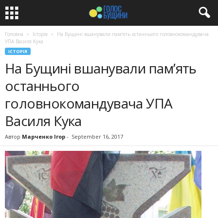
Головна
Історія
На Бущині вшанували пам’ять останнього головнокомандувача
УПА Василя Кука
ІСТОРІЯ
На Бущині вшанували пам’ять
останнього
головнокомандувача УПА
Василя Кука
Автор
Марченко Ігор
-
September 16, 2017