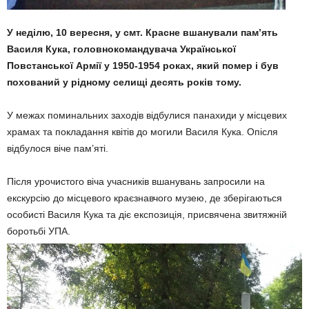
У неділю, 10 вересня, у смт. Красне вшанували пам’ять
Василя Кука, головнокомандувача Української
Повстанської Армії у 1950-1954 роках, який помер і був
похований у рідному селищі десять років тому.
У межах поминальних заходів відбулися панахиди у місцевих
храмах та покладання квітів до могили Василя Кука. Опісля
відбулося віче пам’яті.
Після урочистого віча учасників вшанувань запросили на
екскурсію до місцевого краєзнавчого музею, де зберігаються
особисті Василя Кука та діє експозиція, присвячена звитяжній
боротьбі УПА.