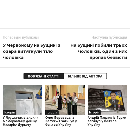
Попередні публікації
Наступна публікація
У Червоному на Бущині з
На Бущині побили трьох
озера витягнули тіло
чоловіків, один з них
чоловіка
пропав безвісти
ПОВ'ЯЗАНІ СТАТТІ
БІЛЬШЕ ВІД АВТОРА
Історія
Історія
Історія
У Ярушичах відкрили
Олег Боровець із
Андрій Павлик із Турки
меморіальну дошку
Залужжя загинув у
загинув у боях за
Назарію Дуркоту
боях за Україну
Україну