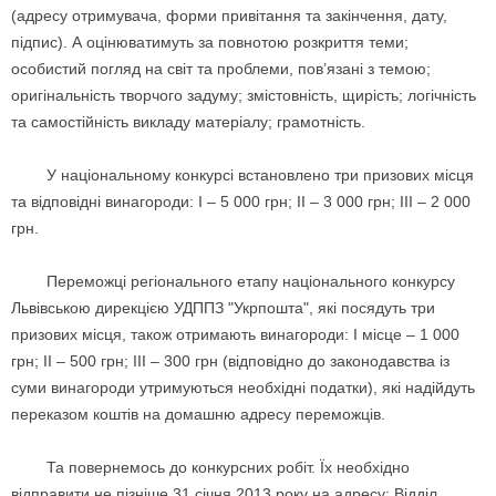
(адресу отримувача, форми привітання та закінчення, дату,
підпис). А оцінюватимуть за повнотою розкриття теми;
особистий погляд на світ та проблеми, пов’язані з темою;
оригінальність творчого задуму; змістовність, щирість; логічність
та самостійність викладу матеріалу; грамотність.
У національному конкурсі встановлено три призових місця
та відповідні винагороди: І – 5 000 грн; II – 3 000 грн; III – 2 000
грн.
Переможці регіонального етапу національного конкурсу
Львівською дирекцією УДППЗ "Укрпошта", які посядуть три
призових місця, також отримають винагороди: І місце – 1 000
грн; II – 500 грн; III – 300 грн (відповідно до законодавства із
суми винагороди утримуються необхідні податки), які надійдуть
переказом коштів на домашню адресу переможців.
Та повернемось до конкурсних робіт. Їх необхідно
відправити не пізніше 31 січня 2013 року на адресу: Відділ