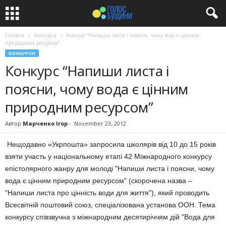
Головна
Конкурси
Конкурс “Напиши листа і поясни, чому вода є цінним
природним ресурсом”
КОНКУРСИ
Конкурс “Напиши листа і
поясни, чому вода є цінним
природним ресурсом”
Автор
Марченко Ігор
-
November 23, 2012
Нещодавно «Укрпошта» запросила школярів від 10 до 15 років
взяти участь у національному етапі 42 Міжнародного конкурсу
епістолярного жанру для молоді "Напиши листа і поясни, чому
вода є цінним природним ресурсом" (скорочена назва –
"Напиши листа про цінність води для життя"), який проводить
Всесвітній поштовий союз, спеціалізована установа ООН. Тема
конкурсу співзвучна з міжнародним десятиріччям дій "Вода для