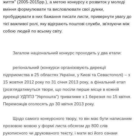
життя" (2005-2015рр.), а метою конкурсу є розвиток у молоді
вміння формулювати та висловлювати свої думки,
пробуджувати в них бажання писати листи, привернути увагу до
тієї важливої ролі, яку відіграють поштові служби, зв’язуючи між
собою людей по всьому світу.
Загалом національний конкурс проходить у два етапи:
регіональний (конкурси організовують дирекції
підприємства в 25 областях України, у Києві та Севастополі) – з
15 жовтня 2012 року по 31 січня 2013 року, а фінальний етап
(розглядатимуться твори, що посіли перше місце в кожній
дирекції УДППЗ "Укрпошта") триватиме з 1 березня по 15 квітня.
Переможців оголосять до 30 квітня 2013 року.
Щодо самого конкурсного твору, то він має бути написаним
прозовою мовою у формі листа обсягом до 800 слів
рукописного чи друкованого тексту, і мати всі його ознаки