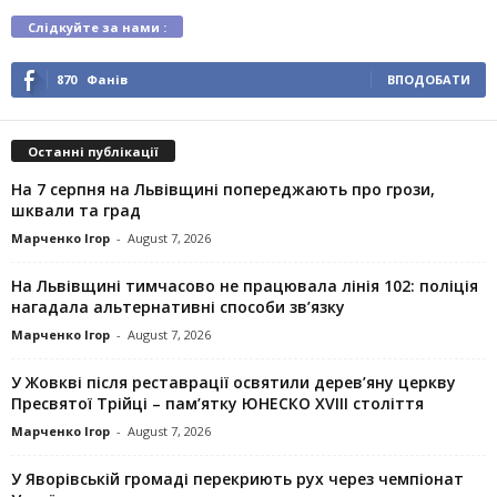
Слідкуйте за нами :
870
Фанів
ВПОДОБАТИ
Останні публікації
На 7 серпня на Львівщині попереджають про грози,
шквали та град
Марченко Ігор
-
August 7, 2026
На Львівщині тимчасово не працювала лінія 102: поліція
нагадала альтернативні способи зв’язку
Марченко Ігор
-
August 7, 2026
У Жовкві після реставрації освятили дерев’яну церкву
Пресвятої Трійці – пам’ятку ЮНЕСКО XVIII століття
Марченко Ігор
-
August 7, 2026
У Яворівській громаді перекриють рух через чемпіонат