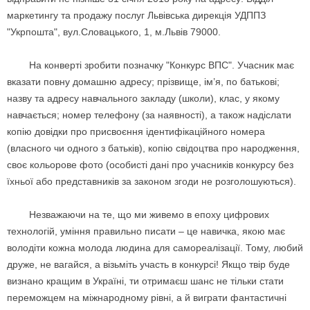
маркетингу та продажу послуг Львівська дирекція УДППЗ
"Укрпошта", вул.Словацького, 1, м.Львів 79000.
На конверті зробити позначку "Конкурс ВПС". Учасник має
вказати повну домашню адресу; прізвище, ім’я, по батькові;
назву та адресу навчального закладу (школи), клас, у якому
навчається; номер телефону (за наявності), а також надіслати
копію довідки про присвоєння ідентифікаційного номера
(власного чи одного з батьків), копію свідоцтва про народження,
своє кольорове фото (особисті дані про учасників конкурсу без
їхньої або представників за законом згоди не розголошуються).
Незважаючи на те, що ми живемо в епоху цифрових
технологій, уміння правильно писати – це навичка, якою має
володіти кожна молода людина для самореалізації. Тому, любий
друже, не вагайся, а візьміть участь в конкурсі! Якщо твір буде
визнано кращим в Україні, ти отримаєш шанс не тільки стати
переможцем на міжнародному рівні, а й виграти фантастичні