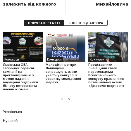
залежить від кожного
Михайловича
ПОВ'ЯЗАНІ СТАТТІ
БІЛЬШЕ ВІД АВТОРА
Конкурси
Конкурси
Конкурси
Львівська ОВА
Молодіжні центри
Представники
запрошує сервісні
Львівщини
Львівщини стали
компанії на
запрошують взяти
переможцями
прекваліфікацію з
участь у конкурсі з
Всеукраїнського
метою надання
розвитку молодіжної
конкурсу працівників
ваучерної підтримки
мережі
позашкільної освіти
бізнесу ветеранів та
«Джерело творчості»
членів їх сімей
Українська
Русский