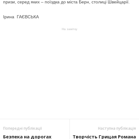
призи, серед яких – поїздка до міста Берн, столиці Швейцарії.
Ірина ГАЄВСЬКА
На замітку
Попередні публікації
Наступна публікація
Безпека на дорогах
Творчість Грицая Романа