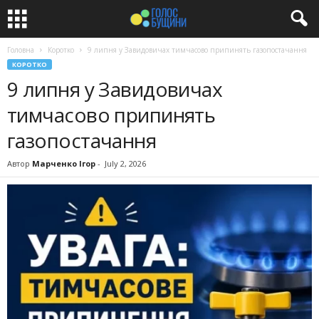
Головна
Коротко
9 липня у Завидовичах тимчасово припинять газопостачання
КОРОТКО
9 липня у Завидовичах
тимчасово припинять
газопостачання
Автор
Марченко Ігор
-
July 2, 2026