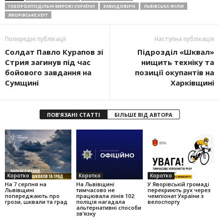
ГАЗОРОЗПОДІЛЬНІ МЕРЕЖІ УКРАЇНИ
ЗАВИДОВИЧІ
ЛЬВІВСЬКА ФІЛІЯ
ЯВОРІВСЬКЕ УЕГГ
Попередні публікації
Наступна публікація
Солдат Павло Курапов зі
Підрозділ «Шквал»
Стрия загинув під час
нищить техніку та
бойового завдання на
позиції окупантів на
Сумщині
Харківщині
ПОВ'ЯЗАНІ СТАТТІ
БІЛЬШЕ ВІД АВТОРА
Коротко
Коротко
Коротко
На 7 серпня на
На Львівщині
У Яворівській громаді
Львівщині
тимчасово не
перекриють рух через
попереджають про
працювала лінія 102:
чемпіонат України з
грози, шквали та град
поліція нагадала
велоспорту
альтернативні способи
зв’язку