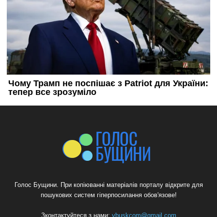
Голос Бущини. При копіюванні матеріалів порталу відкрите для
пошукових систем гіперпосилання обов'язове!
Зконтактуйтеся з нами:
vbuskcom@gmail.com