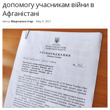
допомогу учасникам війни в
Афганістані
Автор
Марченко Ігор
-
May 9, 2021