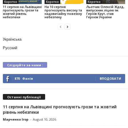
Коротко
Коротко
Коротко
11 серпня на Львівщині
На 10 серпня
Льотчик Олексій Ждєд,
прогнозують грози та
прогнозують високу та
випускник ліцею ім.
жовтий рівень
надзвичайну пожежну
Героїв Крут, став
небезпеки
небезпеку
Героєм України
Українська
Русский
Слідкуйте за нами :
870
Фанів
ВПОДОБАТИ
Останні публікації
11 серпня на Львівщині прогнозують грози та жовтий
рівень небезпеки
Марченко Ігор
-
August 10, 2026