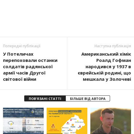
Попередні публікації
Наступна публікація
У Потеличах
Американський хімік
перепоховали останки
Роалд Гофман
солдатів радянської
народився у 1937 в
армії часів Другої
єврейській родині, що
світової війни
мешкала у Золочеві
ПОВ'ЯЗАНІ СТАТТІ
БІЛЬШЕ ВІД АВТОРА