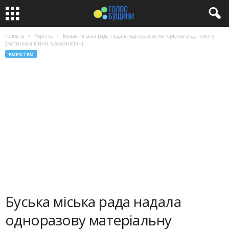
Головна
Коротко
Буська міська рада надала одноразову матеріальну допомогу
учасникам війни в Афганістані
КОРОТКО
Буська міська рада надала
одноразову матеріальну