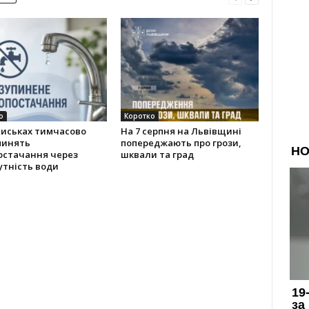
о
Коротко
тиськах тимчасово
На 7 серпня на Львівщині
пинять
попереджають про грози,
остачання через
шквали та град
утність води