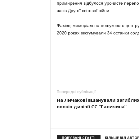
примирення відбулося урочисте перепох
часів Другої світової війни.
Фахівці меморіально-пошукового центру
2020 роках ексгумували 34 останки солд
Попередні публікації
На Личакові вшанували загибли
вояків дивізії СС “Галичина”
ПОВ'ЯЗАНІ СТАТТІ
БІЛЬШЕ ВІД АВТО