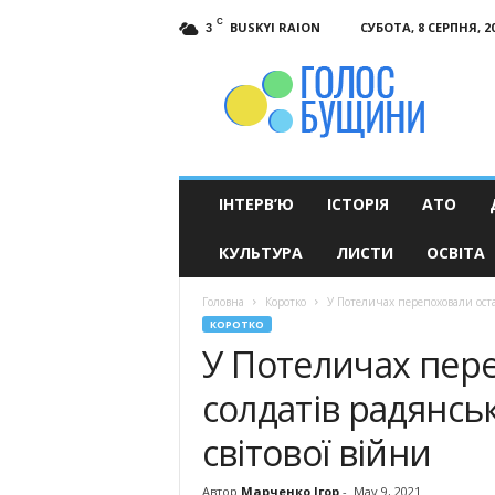
C
BUSKYI RAION
СУБОТА, 8 СЕРПНЯ, 2
3
Голос
Бущини
ІНТЕРВ’Ю
ІСТОРІЯ
АТО
КУЛЬТУРА
ЛИСТИ
ОСВІТА
Головна
Коротко
У Потеличах перепоховали остан
КОРОТКО
У Потеличах пер
солдатів радянськ
світової війни
Автор
Марченко Ігор
-
May 9, 2021