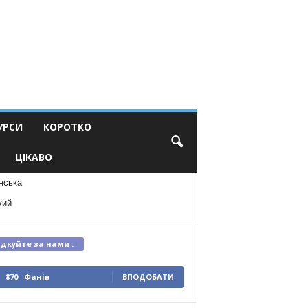
УРСИ
КОРОТКО
ЦІКАВО
нська
кий
ідкуйте за нами :
870
Фанів
ВПОДОБАТИ