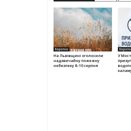
Коротко
Коротк
На Львівщині оголосили
У Мос
надзвичайну пожежну
призу
небезпеку 8–10 серпня
водоп
калам