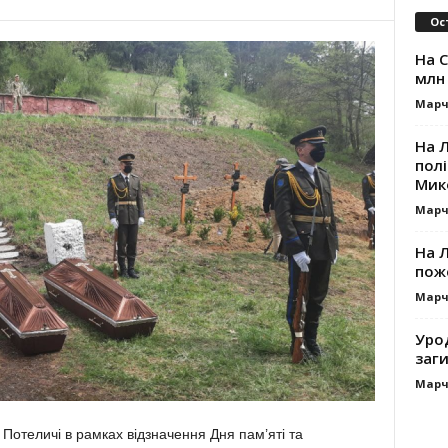
Ос
На 
млн 
Марч
На 
пол
Мик
Марч
На 
пож
Марч
Уро
заг
Марч
і Потеличі в рамках відзначення Дня пам’яті та