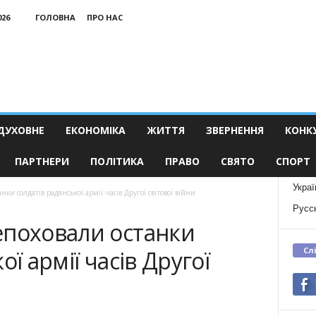
026
ГОЛОВНА
ПРО НАС
ДУХОВНЕ
ЕКОНОМІКА
ЖИТТЯ
ЗВЕРНЕННЯ
КОНК
ПАРТНЕРИ
ПОЛІТИКА
ПРАВО
СВЯТО
СПОРТ
Украї
ки солдатів радянської армії часів Другої світової війни
Русс
епоховали останки
Сл
ої армії часів Другої