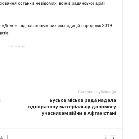
овання останків невідомих воїнів радянської армії
 «Доля» під час пошукових експедицій впродовж 2019-
атів.
На замітку
Наступна публікація
х
Буська міська рада надала
одноразову матеріальну допомогу
учасникам війни в Афганістані
РА