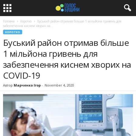
Головна
Коротко
Буський район отримав більше 1 мільйона гривень для
забезпечення киснем хворих на...
КОРОТКО
Буський район отримав більше
1 мільйона гривень для
забезпечення киснем хворих на
COVID-19
Автор
Марченко Ігор
-
November 4, 2020