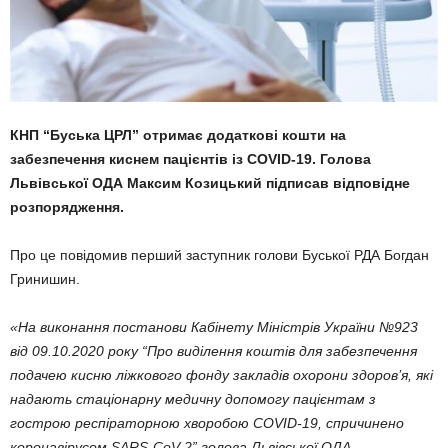
КНП “Буська ЦРЛ” отримає додатковi кошти на
забезпечення киснем пацiєнтiв із COVID-19. Голова
Львівської ОДА Максим Козицький підписав відповідне
розпорядження.
Про це повідомив перший заступник голови Буської РДА Богдан
Гринишин.
«На виконання постанови Кабінету Міністрів України №923
від 09.10.2020 року “Про виділення коштів для забезпечення
подачею кисню ліжкового фонду закладів охорони здоров’я, які
надають стаціонарну медичну допомогу пацієнтам з
гострою респіраторною хворобою COVID-19, спричинено
коронавірусом SARS-CoV-2” голова Львівської ОДА