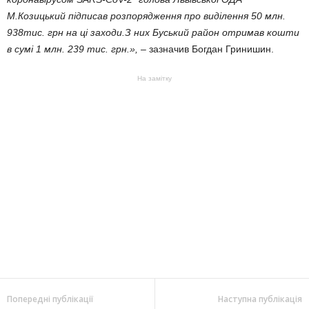
М.Козицький підписав розпорядження про виділення 50 млн.
938тис. грн на ці заходи.З них Буський район отримав кошти
в сумі 1 млн. 239 тис. грн.»,
– зазначив Богдан Гринишин.
На замітку
Попередні публікації
Наступна публікація