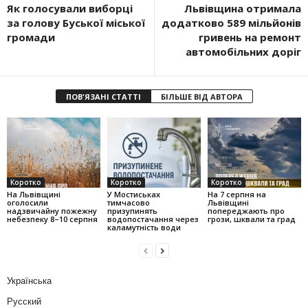
Як голосували виборці
Львівщина отримала
за голову Буської міської
додатково 589 мільйонів
громади
гривень на ремонт
автомобільних доріг
ПОВ'ЯЗАНІ СТАТТІ
БІЛЬШЕ ВІД АВТОРА
Коротко
Коротко
Коротко
На Львівщині
У Мостиськах
На 7 серпня на
оголосили
тимчасово
Львівщині
надзвичайну пожежну
призупинять
попереджають про
небезпеку 8–10 серпня
водопостачання через
грози, шквали та град
каламутність води
Українська
Русский