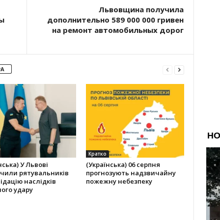
Львовщина получила
ы
дополнительно 589 000 000 гривен
на ремонт автомобильных дорог
РА
Кратко
нська) У Львові
(Українська) 06 серпня
ачили рятувальників
прогнозують надзвичайну
відацію наслідків
пожежну небезпеку
ого удару