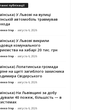
танні публікації
аїнська) У Львові на вулиці
інській автомобіль травмував
охода
енко Ігор
-
августа 6, 2026
аїнська) У Львові викрили
адовця комунального
риємства на хабарі 20 тис. грн
енко Ігор
-
августа 6, 2026
раїнська) Лопатинська громада
ріне на щиті загиблого захисника
одимира Свідерського
енко Ігор
-
августа 6, 2026
аїнська) На Львівщині за добу
ідували 40 пожеж, більшість — в
системах
енко Ігор
-
августа 6, 2026