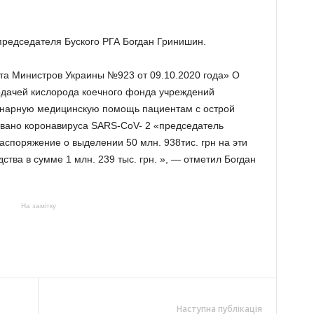
редседателя Буского РГА Богдан Гринишин.
та Министров Украины №923 от 09.10.2020 года» О
одачей кислорода коечного фонда учреждений
онарную медицинскую помощь пациентам с острой
вано коронавируса SARS-CoV- 2 «председатель
аспоряжение о выделении 50 млн. 938тис. грн на эти
ства в сумме 1 млн. 239 тыс. грн. », — отметил Богдан
На замітку
Наступна публікація