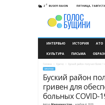
C
BUSKYI RAION
ПЯТНИЦА, 7 АВГУСТА
2
Голос
Бущини
ИНТЕРВЬЮ
ИСТОРИЯ
АТО
КУЛЬТУРА
ПИСЬМА
ОБРАЗ
Головна
Кратко
Буский район получил более 1
КРАТКО
Буский район по
гривен для обес
больных COVID-1
Автор
Марченко Ігор
-
ноября 4, 2020