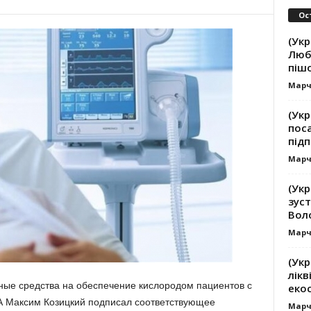
Ос
(Укр
Люб
піш
Марч
(Укр
пос
підп
Марч
(Ук
зуст
Вол
Марч
(Укр
лікв
ные средства на обеспечение кислородом пациентов с
еко
А Максим Козицкий подписал соответствующее
Марч