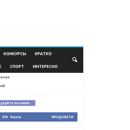
КОНКУРСЫ
КРАТКО
К
СПОРТ
ИНТЕРЕСНО
нська
кий
ідкуйте за нами :
870
Фанів
ВПОДОБАТИ