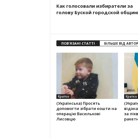
Как голосовали избиратели за
голову Буской городской общин
ПОВ'ЯЗАНІ СТАТТІ
БІЛЬШЕ ВІД АВТО
Кратко
Кратко
(Українська) Просять
(Украї
допомогти зібрати кошти на
відзн
операцію Василькові
за лік
Лисовцю
ракетн