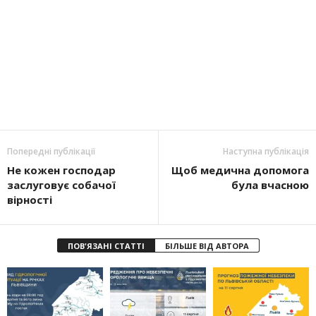
Попередні публікації
Наступна публікація
Не кожен господар
Щоб медична допомога
заслуговує собачої
була вчасною
вірності
ПОВ'ЯЗАНІ СТАТТІ
БІЛЬШЕ ВІД АВТОРА