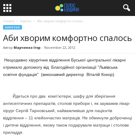
Головна
Коротко
Аби хворим комфортно спалось
КОРОТКО
Аби хворим комфортно спалось
Автор
Марченко Ігор
-
November 22, 2012
Нещодавно хірургічне відділення Буської центральної лікарні
отримало допомогу від Благодійної організації "Львівська
освітня фундація" (виконавчий директор Віталій Кокор).
Йдеться про два комп’ютери, шафу для зберігання
антисептичних препаратів, столові прибори і, як зауважив лікар-
хірург Сергій Тарновський, найважливіше для пацієнтів
відділення – 11 клейончастих матраців. Не обминули доброчинці
і дитяче відділення, якому також подарували матраци і столове
приладдя.