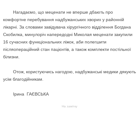
Нагадаємо, що меценати не вперше дбають про
комфортне перебування надбужанських хворих у районній
лікарні. За словами завідувача хірургічного відділення Богдана
Скобилка, минулоріч напередодні Миколая меценати закупили
16 сучасних функціональних ліжок, аби полегшити
післяопераційний стан пацієнтів, а також комплекти постільної
білизни.
Отож, користуючись нагодою, надбужанські медики дякують
усім благодійникам.
Ірина ГАЄВСЬКА
На замітку