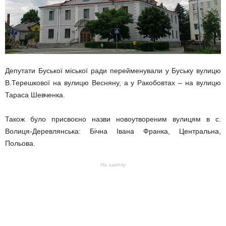
Депутати Буської міської ради перейменували у Буську вулицю
В.Терешкової на вулицю Весняну, а у Ракобовтах – на вулицю
Тараса Шевченка.
Також було присвоєно назви новоутвореним вулицям в с.
Волиця-Деревлянська: Бічна Івана Франка, Центральна,
Польова.
На замітку