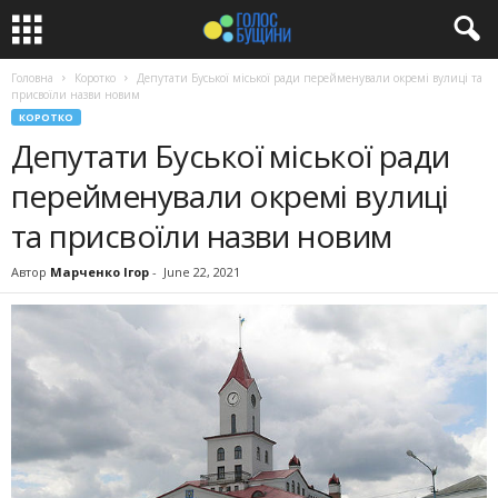
Головна
Коротко
Депутати Буської міської ради перейменували окремі вулиці та
присвоїли назви новим
КОРОТКО
Депутати Буської міської ради
перейменували окремі вулиці
та присвоїли назви новим
Автор
Марченко Ігор
-
June 22, 2021