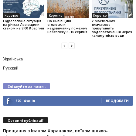
Коротко
Коротко
Коротко
Гідрологічна ситуація
На Львівщині
У Мостиськах
на річках Львівщини
оголосили
тимчасово
станом на 8:00 8 серпня
надзвичайну пожежну
призупинять
небезпеку 8–10 серпня
водопостачання через
каламутність води
Українська
Русский
Слідкуйте за нами :
870
Фанів
ВПОДОБАТИ
Останні публікації
Прощання з Іваном Харачаком, воїном шляхо-