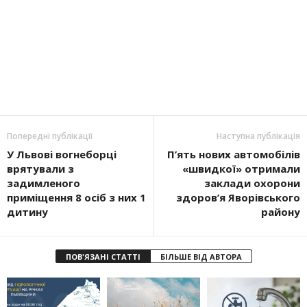
Попередні публікації
Наступна публікація
У Львові вогнеборці
П’ять нових автомобілів
врятували з
«швидкої» отримали
задимленого
заклади охорони
приміщення 8 осіб з них 1
здоров’я Яворівського
дитину
району
ПОВ'ЯЗАНІ СТАТТІ
БІЛЬШЕ ВІД АВТОРА