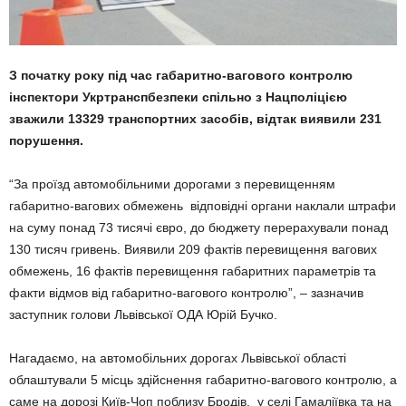
З початку року під час габаритно-вагового контролю
інспектори
Укртранспбезпеки спільно з Нацполіцією
зважили 13329 транспортних засобів
, відтак виявили 231
порушення
.
“За проїзд автомобільними дорогами з перевищенням
габаритно-вагових обмежень відповідні органи наклали штрафи
на суму понад 73 тисячі євро, до бюджету перерахували понад
130 тисяч гривень. Виявили 209 фактів перевищення вагових
обмежень, 16 фактів перевищення габаритних параметрів та
факти відмов від габаритно-вагового контролю”, – зазначив
заступник голови Львівської ОДА Юрій Бучко.
Нагадаємо, на автомобільних дорогах Львівської області
облаштували 5 місць здійснення габаритно-вагового контролю, а
саме на дорозі Київ-Чоп поблизу Бродів, у селі Гамаліївка та на