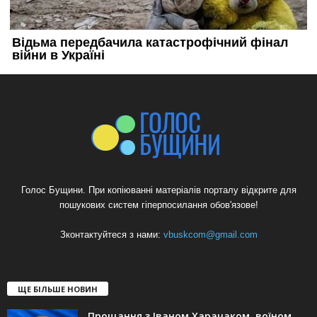
Голос Бущини. При копіюванні матеріалів порталу відкрите для
пошукових систем гіперпосилання обов'язове!
Зконтактуйтеся з нами:
vbuskcom@gmail.com
ЩЕ БІЛЬШЕ НОВИН
Прощання з Іваном Харачаком, воїном