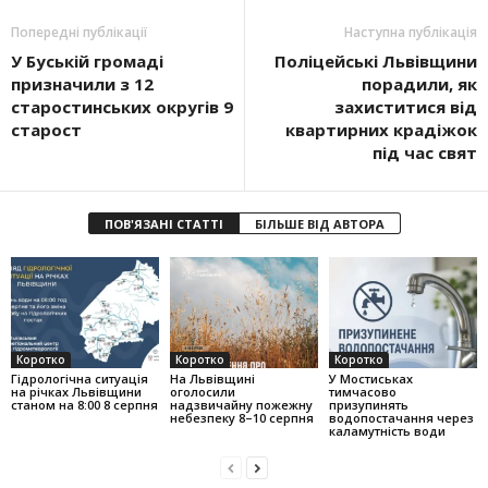
Попередні публікації
Наступна публікація
У Буській громаді
Поліцейські Львівщини
призначили з 12
порадили, як
старостинських округів 9
захиститися від
старост
квартирних крадіжок
під час свят
ПОВ'ЯЗАНІ СТАТТІ
БІЛЬШЕ ВІД АВТОРА
Коротко
Коротко
Коротко
Гідрологічна ситуація
На Львівщині
У Мостиськах
на річках Львівщини
оголосили
тимчасово
станом на 8:00 8 серпня
надзвичайну пожежну
призупинять
небезпеку 8–10 серпня
водопостачання через
каламутність води