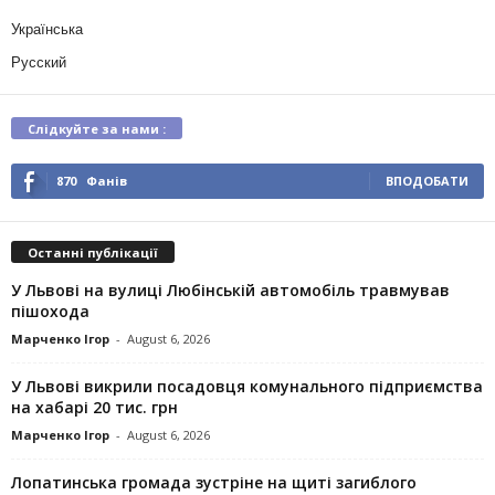
Українська
Русский
Слідкуйте за нами :
870
Фанів
ВПОДОБАТИ
Останні публікації
У Львові на вулиці Любінській автомобіль травмував
пішохода
Марченко Ігор
-
August 6, 2026
У Львові викрили посадовця комунального підприємства
на хабарі 20 тис. грн
Марченко Ігор
-
August 6, 2026
Лопатинська громада зустріне на щиті загиблого