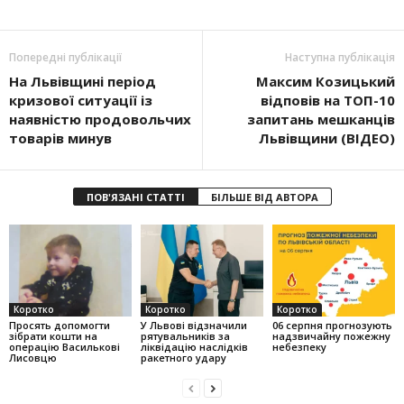
Попередні публікації
Наступна публікація
На Львівщині період
Максим Козицький
кризової ситуації із
відповів на ТОП-10
наявністю продовольчих
запитань мешканців
товарів минув
Львівщини (ВІДЕО)
ПОВ'ЯЗАНІ СТАТТІ
БІЛЬШЕ ВІД АВТОРА
Коротко
Коротко
Коротко
Просять допомогти
У Львові відзначили
06 серпня прогнозують
зібрати кошти на
рятувальників за
надзвичайну пожежну
операцію Василькові
ліквідацію наслідків
небезпеку
Лисовцю
ракетного удару