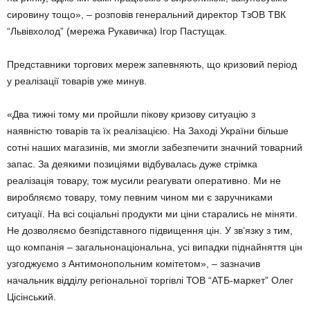
сировину тощо», – розповів генеральний директор ТзОВ ТВК
“Львівхолод” (мережа Рукавичка) Ігор Пастущак.
Представники торгових мереж запевняють, що кризовий період
у реалізації товарів уже минув.
«Два тижні тому ми пройшли пікову кризову ситуацію з
наявністю товарів та їх реалізацією. На Заході України більше
сотні наших магазинів, ми змогли забезпечити значний товарний
запас. За деякими позиціями відбувалась дуже стрімка
реалізація товару, тож мусили реагувати оперативно. Ми не
виробляємо товару, тому певним чином ми є заручниками
ситуації. На всі соціальні продукти ми ціни старались не міняти.
Не дозволяємо безпідставного підвищення цін. У зв’язку з тим,
що компанія – загальнонаціональна, усі випадки піднайняття цін
узгоджуємо з Антимонопольним комітетом», – зазначив
начальник відділу регіональної торгівлі ТОВ “АТБ-маркет” Олег
Цісінський.