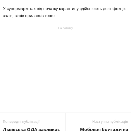
У супермаркетах від початку карантину здійснюють дезінфекцію
залів, візків прилавків тощо.
На замітку
Попередні публікації
Наступна публікація
Львівська ОДА закликає
Мобільні бригади на