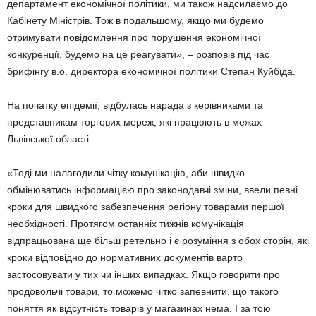
департамент економічної політики, ми також надсилаємо до
Кабінету Міністрів. Тож в подальшому, якщо ми будемо
отримувати повідомлення про порушення економічної
конкуренції, будемо на це реагувати», – розповів під час
брифінгу в.о. директора економічної політики Степан Куйбіда.
На початку епідемії, відбулась нарада з керівниками та
представникам торгових мереж, які працюють в межах
Львівської області.
«Тоді ми налагодили чітку комунікацію, аби швидко
обмінюватись інформацією про законодавчі зміни, ввели певні
кроки для швидкого забезпечення регіону товарами першої
необхідності. Протягом останніх тижнів комунікація
відпрацьована ще більш ретельно і є розуміння з обох сторін, які
кроки відповідно до нормативних документів варто
застосовувати у тих чи інших випадках. Якщо говорити про
продовольчі товари, то можемо чітко запевнити, що такого
поняття як відсутність товарів у магазинах нема. І за тою