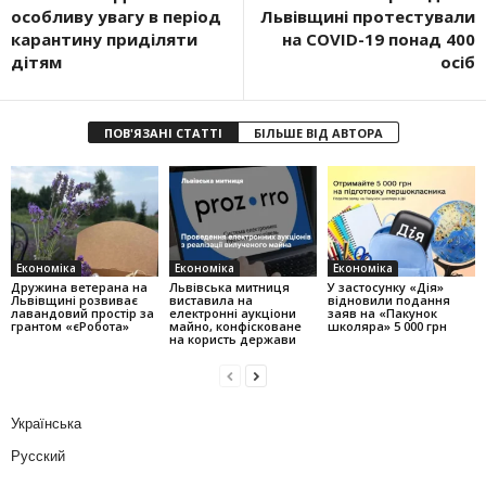
особливу увагу в період
Львівщині протестували
карантину приділяти
на COVID-19 понад 400
дітям
осіб
ПОВ'ЯЗАНІ СТАТТІ
БІЛЬШЕ ВІД АВТОРА
Економіка
Економіка
Економіка
Дружина ветерана на
Львівська митниця
У застосунку «Дія»
Львівщині розвиває
виставила на
відновили подання
лавандовий простір за
електронні аукціони
заяв на «Пакунок
грантом «єРобота»
майно, конфісковане
школяра» 5 000 грн
на користь держави
Українська
Русский