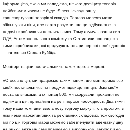
інформацією, якою ми володіємо, ніякого дефіциту товарів
найближчим часом не буде. Є певні складнощі у
транспортуванні товарів зі складів. Торгова мережа може
збільшувати ціни, але варто розуміти, що це відбувається з
подачі виробника чи постачальника. Тому акумулювання сил
ОДА, Антимонопольного комітету та Статистики попрацює з
тими виробниками, які продукують товари першої необхідності»,
– наголосив Степан Куйбіда.
Моніторять ціни постачальників також торгові мережі.
«Стосовно цін, ми працюємо таким чином, що моніторимо всіх
своїх постачальників на предмет підвищення цін. Всім своїм
постачальниками, а їх понад 500, ми скерували прохання не
піднімати цін, принаймні на речі першої необхідності. Два тижні
тому наша компанія ввела нову торгову марку «То є просто», в
якій нема маркетингових та рекламних складових, тож сьогодні
ми по цій торговій марці можемо забезпечувати адекватну ціну
на ринку, адже ми самі працюємо з виробником, закуповуємо