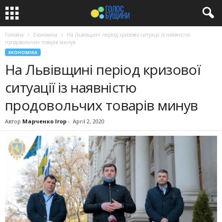
Головна
Економіка
На Львівщині період кризової ситуації із наявністю
продовольчих товарів минув
ЕКОНОМІКА
На Львівщині період кризової
ситуації із наявністю
продовольчих товарів минув
Автор
Марченко Ігор
-
April 2, 2020