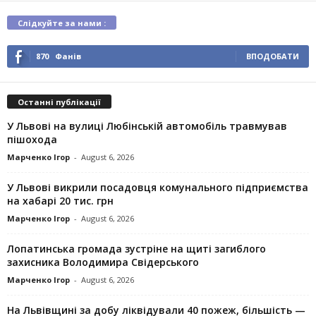
Слідкуйте за нами :
870
Фанів
ВПОДОБАТИ
Останні публікації
У Львові на вулиці Любінській автомобіль травмував
пішохода
Марченко Ігор
-
August 6, 2026
У Львові викрили посадовця комунального підприємства
на хабарі 20 тис. грн
Марченко Ігор
-
August 6, 2026
Лопатинська громада зустріне на щиті загиблого
захисника Володимира Свідерського
Марченко Ігор
-
August 6, 2026
На Львівщині за добу ліквідували 40 пожеж, більшість —