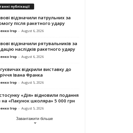
танні публікації
вові відзначили патрульних за
могу після ракетного удару
енко Ігор
-
August 6, 2026
вові відзначили рятувальників за
ідацію наслідків ракетного удару
енко Ігор
-
August 6, 2026
гуєвичах відкрили виставку до
річчя Івана Франка
енко Ігор
-
August 5, 2026
стосунку «Дія» відновили подання
 на «Пакунок школяра» 5 000 грн
енко Ігор
-
August 5, 2026
Завантажити більше