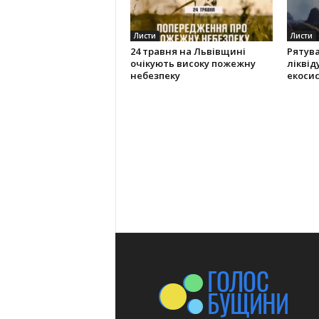
Листи
Листи
24 травня на Львівщині
Рятув
очікують високу пожежну
ліквід
небезпеку
екоси