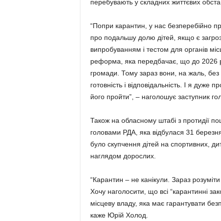
перебувають у складних життєвих обстав
“Попри карантин, у нас безперебійно п
про подальшу долю дітей, якщо є загроз
випробуванням і тестом для органів міс
реформа, яка передбачає, що до 2026 р
громади. Тому зараз вони, на жаль, без
готовність і відповідальність. І я дуже 
його пройти”, – наголошує заступник г
Також на обласному штабі з протидії по
головами РДА, яка відбулася 31 березня
було скупчення дітей на спортивних, ди
наглядом дорослих.
“Карантин – не канікули. Зараз розуміти
Хочу наголосити, що всі “карантинні зак
місцеву владу, яка має гарантувати безпе
каже Юрій Холод.