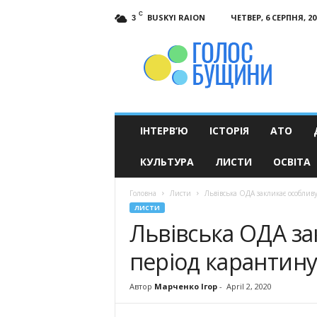
C
BUSKYI RAION
ЧЕТВЕР, 6 СЕРПНЯ, 20
3
Голос
Бущини
ІНТЕРВ’Ю
ІСТОРІЯ
АТО
КУЛЬТУРА
ЛИСТИ
ОСВІТА
Головна
Листи
Львівська ОДА закликає особлив
ЛИСТИ
Львівська ОДА за
період карантину
Автор
Марченко Ігор
-
April 2, 2020