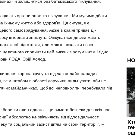
инах чи залишилися без батьківського піклування.
рацюють органи опіки та піклування. Ми мусимо дбати
а їхньому життю або здоров’ю. Ця ситуація є
цевого самоврядування. Адже в країні триває ДІ-
оку інтернати зникнуть. Опікуватися дітьми мають
 належної підготовки, але мають показати свою
прошу кожного сприйняти цей виклик з розумінням і гідно
олови ЛОДА Юрій Холод.
ширення коронавірусу та під час онлайн-наради з
, всім штабам в області доручили пильнувати, аби не
тячих майданчиках, щоб всі неповнолітні перебували під
 і берегти один одного – це вимога безпеки для всіх нас.
они” абсолютно не звільняють від відповідальності
ку та соціальний захист дітям на своїй території”, –