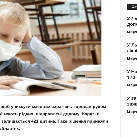
Ос
У Ль
допо
Марч
У Ль
лікв
Марч
У На
170-
Марч
У за
заяв
у, щоб уникнути масових заражень коронавірусом
Марч
які мають рідних, відправлені додому. Наразі в
і залишається 421 дитина. Таке рішення прийняли
 областях.