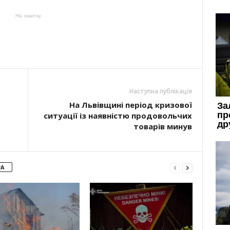
На замітку
Наступна публікація
На Львівщині період кризової
ситуації із наявністю продовольчих
товарів минув
РА