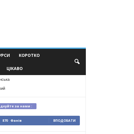
УРСИ
КОРОТКО
ЦІКАВО
нська
кий
ідкуйте за нами :
870
Фанів
ВПОДОБАТИ