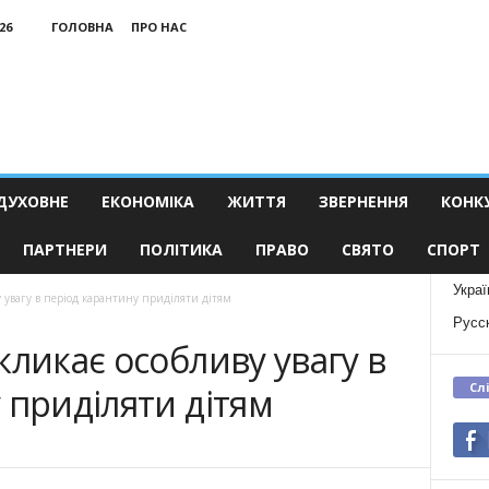
26
ГОЛОВНА
ПРО НАС
ДУХОВНЕ
ЕКОНОМІКА
ЖИТТЯ
ЗВЕРНЕННЯ
КОНК
ПАРТНЕРИ
ПОЛІТИКА
ПРАВО
СВЯТО
СПОРТ
Украї
у увагу в період карантину приділяти дітям
Русс
кликає особливу увагу в
Сл
 приділяти дітям