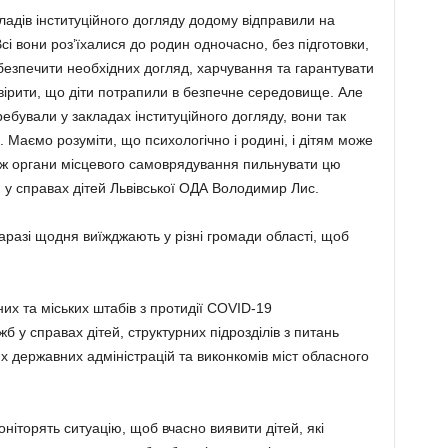
кладів інституційного догляду додому відправили на
Всі вони роз’їхалися до родин одночасно, без підготовки,
безпечити необхідних догляд, харчування та гарантувати
вірити, що діти потрапили в безпечне середовище. Але
еребували у закладах інституційного догляду, вони так
 Маємо розуміти, що психологічно і родині, і дітям може
ж органи місцевого самоврядування пильнувати цю
 у справах дітей Львівської ОДА Володимир Лис.
разі щодня виїжджають у різні громади області, щоб
их та міських штабів з протидії COVID-19
 у справах дітей, структурних підрозділів з питань
 державних адміністрацій та виконкомів міст обласного
ніторять ситуацію, щоб вчасно виявити дітей, які