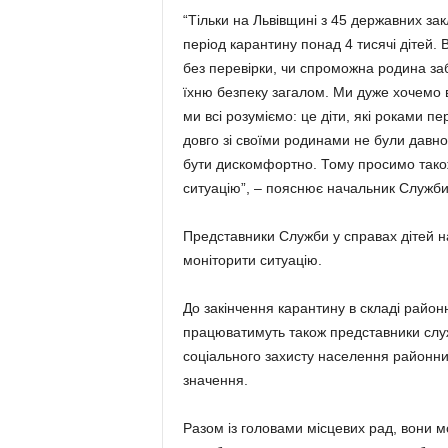
“Тільки на Львівщині з 45 державних за
період карантину понад 4 тисячі дітей. 
без перевірки, чи спроможна родина за
їхню безпеку загалом. Ми дуже хочемо 
ми всі розуміємо: це діти, які роками п
довго зі своїми родинами не були давно.
бути дискомфортно. Тому просимо тако
ситуацію”, – пояснює начальник Служби
Представники Служби у справах дітей на
моніторити ситуацію.
До закінчення карантину в складі районн
працюватимуть також представники служб
соціального захисту населення районних
значення.
Разом із головами місцевих рад, вони мо