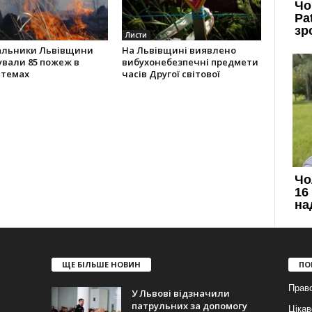
Листи
альники Львівщини
На Львівщині виявлено
ували 85 пожеж в
вибухонебезпечні предмети
стемах
часів Другої світової
ЩЕ БІЛЬШЕ НОВИН
ПО
Прав
У Львові відзначили
патрульних за допомогу
Цікав