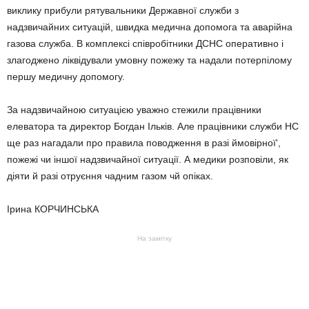
виклику прибули рятувальники Державної служби з
надзвичайних ситуацій, швидка медична допомога та аварійна
газова служба. В комплексі співробітники ДСНС оперативно і
злагоджено ліквідували умовну пожежу та надали потерпілому
першу медичну допомогу.
За надзвичайною ситуацією уважно стежили працівники
елеватора та директор Богдан Ільків. Але працівники служби НС
ще раз нагадали про правила поводження в разі ймовірної',
пожежі чи іншої надзвичайної ситуації. А медики розповіли, як
діяти й разі отруєння чадним газом чй опіках.
Ірина КОРЧИНСЬКА
На замітку