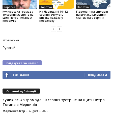
Коротко
Коротко
Коротко
Куликівська громада
На Львівщині 10–12
Гідрологічна ситуація
10 серпня зустріне на
серпня очікують
на річках Львівщини
щиті Петра Тогана з
високу пожежну
станом на 9 серпня
Мервичів
небезпеку
Українська
Русский
Слідкуйте за нами :
870
Фанів
ВПОДОБАТИ
Останні публікації
Куликівська громада 10 серпня зустріне на щиті Петра
Тогана з Мервичів
Марченко Ігор
-
August 9, 2026