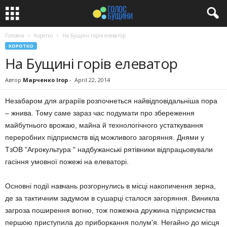
Головна
Коротко
На Бущині горів елеватор
КОРОТКО
На Бущині горів елеватор
Автор
Марченко Ігор
-
April 22, 2014
Незабаром для аграріїв розпочнеться найвідповідальніша пора
– жнива. Тому саме зараз час подумати про збереження
майбутнього врожаю, майна й технологічного устаткування
переробних підприємств від можливого загоряння. Днями у
ТзОВ "Агрокультура " надбужанські рятівники відпрацьовували
гасіння умовної пожежі на елеваторі.
Основні події навчань розгорнулись в місці накопичення зерна,
де за тактичним задумом в сушарці сталося загоряння. Виникла
загроза поширення вогню, тож пожежна дружина підприємства
першою приступила до приборкання полум'я. Негайно до місця